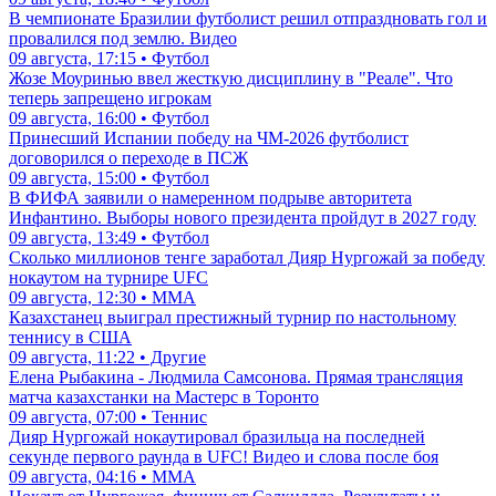
В чемпионате Бразилии футболист решил отпраздновать гол и
провалился под землю. Видео
09 августа, 17:15 • Футбол
Жозе Моуринью ввел жесткую дисциплину в "Реале". Что
теперь запрещено игрокам
09 августа, 16:00 • Футбол
Принесший Испании победу на ЧМ-2026 футболист
договорился о переходе в ПСЖ
09 августа, 15:00 • Футбол
В ФИФА заявили о намеренном подрыве авторитета
Инфантино. Выборы нового президента пройдут в 2027 году
09 августа, 13:49 • Футбол
Сколько миллионов тенге заработал Дияр Нургожай за победу
нокаутом на турнире UFC
09 августа, 12:30 • ММА
Казахстанец выиграл престижный турнир по настольному
теннису в США
09 августа, 11:22 • Другие
Елена Рыбакина - Людмила Самсонова. Прямая трансляция
матча казахстанки на Мастерс в Торонто
09 августа, 07:00 • Теннис
Дияр Нургожай нокаутировал бразильца на последней
секунде первого раунда в UFC! Видео и слова после боя
09 августа, 04:16 • ММА