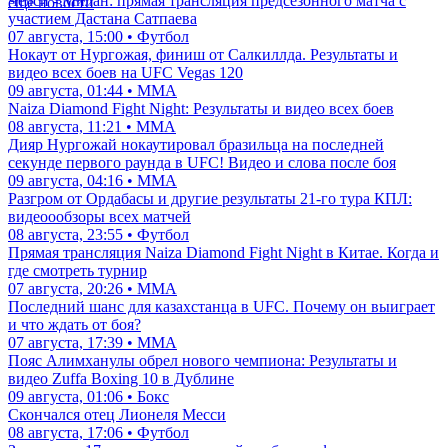
Челси - Милан: прямая трансляция предсезонного матча с
еще новости
участием Дастана Сатпаева
07 августа, 15:00 • Футбол
Нокаут от Нургожая, финиш от Салкиллда. Результаты и
видео всех боев на UFC Vegas 120
09 августа, 01:44 • ММА
Naiza Diamond Fight Night: Результаты и видео всех боев
08 августа, 11:21 • ММА
Дияр Нургожай нокаутировал бразильца на последней
секунде первого раунда в UFC! Видео и слова после боя
09 августа, 04:16 • ММА
Разгром от Ордабасы и другие результаты 21-го тура КПЛ:
видеоообзоры всех матчей
08 августа, 23:55 • Футбол
Прямая трансляция Naiza Diamond Fight Night в Китае. Когда и
где смотреть турнир
07 августа, 20:26 • ММА
Последний шанс для казахстанца в UFC. Почему он выиграет
и что ждать от боя?
07 августа, 17:39 • ММА
Пояс Алимханулы обрел нового чемпиона: Результаты и
видео Zuffa Boxing 10 в Дублине
09 августа, 01:06 • Бокс
Скончался отец Лионеля Месси
08 августа, 17:06 • Футбол