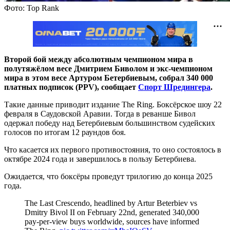
Фото: Top Rank
Второй бой между абсолютным чемпионом мира в
полутяжёлом весе Дмитрием Биволом и экс-чемпионом
мира в этом весе Артуром Бетербиевым, собрал 340 000
платных подписок (PPV), сообщает
Спорт Шредингера
.
Такие данные приводит издание The Ring. Боксёрское шоу 22
февраля в Саудовской Аравии. Тогда в реванше Бивол
одержал победу над Бетербиевым большинством судейских
голосов по итогам 12 раундов боя.
Что касается их первого противостояния, то оно состоялось в
октябре 2024 года и завершилось в пользу Бетербиева.
Ожидается, что боксёры проведут трилогию до конца 2025
года.
The Last Crescendo, headlined by Artur Beterbiev vs
Dmitry Bivol II on February 22nd, generated 340,000
pay-per-view buys worldwide, sources have informed