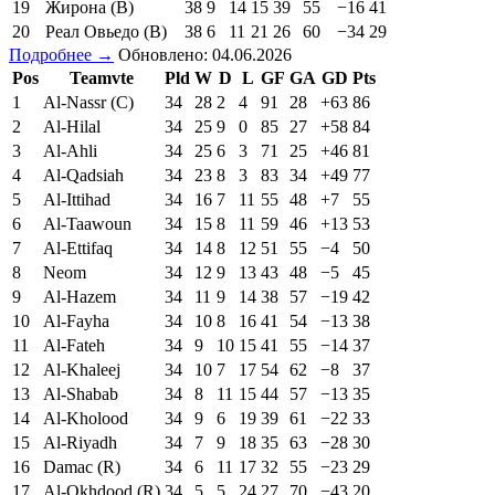
19
Жирона (В)
38
9
14
15
39
55
−16
41
20
Реал Овьедо (В)
38
6
11
21
26
60
−34
29
Подробнее →
Обновлено: 04.06.2026
Pos
Teamvte
Pld
W
D
L
GF
GA
GD
Pts
1
Al-Nassr (C)
34
28
2
4
91
28
+63
86
2
Al-Hilal
34
25
9
0
85
27
+58
84
3
Al-Ahli
34
25
6
3
71
25
+46
81
4
Al-Qadsiah
34
23
8
3
83
34
+49
77
5
Al-Ittihad
34
16
7
11
55
48
+7
55
6
Al-Taawoun
34
15
8
11
59
46
+13
53
7
Al-Ettifaq
34
14
8
12
51
55
−4
50
8
Neom
34
12
9
13
43
48
−5
45
9
Al-Hazem
34
11
9
14
38
57
−19
42
10
Al-Fayha
34
10
8
16
41
54
−13
38
11
Al-Fateh
34
9
10
15
41
55
−14
37
12
Al-Khaleej
34
10
7
17
54
62
−8
37
13
Al-Shabab
34
8
11
15
44
57
−13
35
14
Al-Kholood
34
9
6
19
39
61
−22
33
15
Al-Riyadh
34
7
9
18
35
63
−28
30
16
Damac (R)
34
6
11
17
32
55
−23
29
17
Al-Okhdood (R)
34
5
5
24
27
70
−43
20