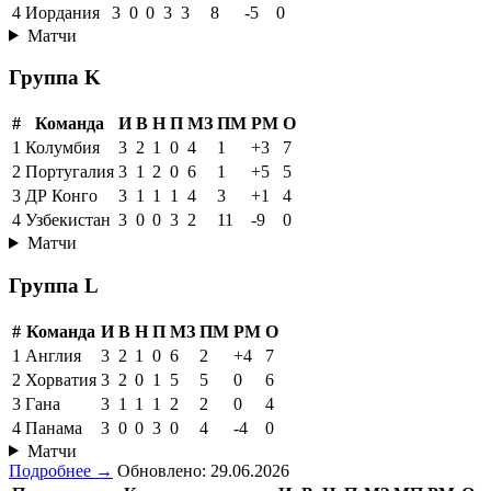
4
Иордания
3
0
0
3
3
8
-5
0
Матчи
Группа K
#
Команда
И
В
Н
П
МЗ
ПМ
РМ
О
1
Колумбия
3
2
1
0
4
1
+3
7
2
Португалия
3
1
2
0
6
1
+5
5
3
ДР Конго
3
1
1
1
4
3
+1
4
4
Узбекистан
3
0
0
3
2
11
-9
0
Матчи
Группа L
#
Команда
И
В
Н
П
МЗ
ПМ
РМ
О
1
Англия
3
2
1
0
6
2
+4
7
2
Хорватия
3
2
0
1
5
5
0
6
3
Гана
3
1
1
1
2
2
0
4
4
Панама
3
0
0
3
0
4
-4
0
Матчи
Подробнее →
Обновлено: 29.06.2026