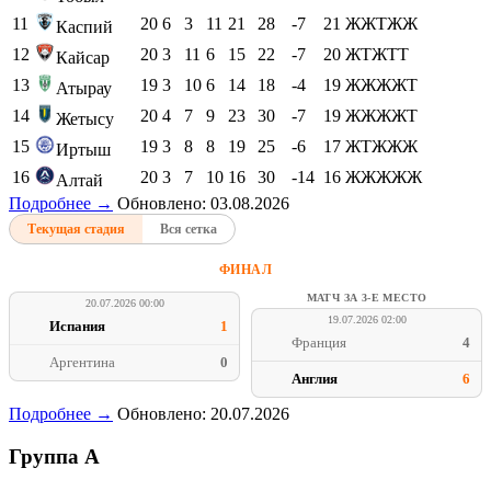
11
20
6
3
11
21
28
-7
21
ЖЖТЖЖ
Каспий
12
20
3
11
6
15
22
-7
20
ЖТЖТТ
Кайсар
13
19
3
10
6
14
18
-4
19
ЖЖЖЖТ
Атырау
14
20
4
7
9
23
30
-7
19
ЖЖЖЖТ
Жетысу
15
19
3
8
8
19
25
-6
17
ЖТЖЖЖ
Иртыш
16
20
3
7
10
16
30
-14
16
ЖЖЖЖЖ
Алтай
Подробнее →
Обновлено: 03.08.2026
Текущая стадия
Вся сетка
ФИНАЛ
МАТЧ ЗА 3-Е МЕСТО
20.07.2026 00:00
19.07.2026 02:00
Испания
1
Франция
4
Аргентина
0
Англия
6
Подробнее →
Обновлено: 20.07.2026
Группа A