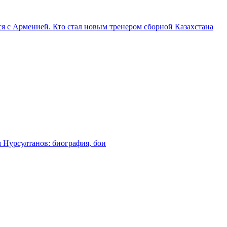
я с Арменией. Кто стал новым тренером сборной Казахстана
м Нурсултанов: биография, бои