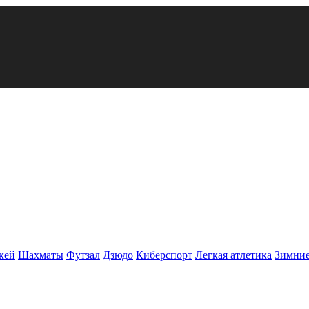
кей
Шахматы
Футзал
Дзюдо
Киберспорт
Легкая атлетика
Зимние