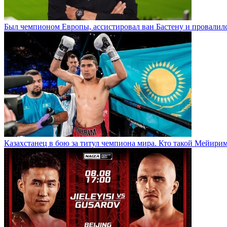
Был чемпионом Европы, ассистировал ван Бастену и провалилс
Казахстанец в бою за титул чемпиона мира. Кто такой Мейири