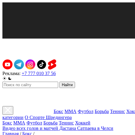
Реклама:
+7 777 010 37 56
Найти
Бокс
ММА
Футбол
Борьба
Теннис
Хок
категории
О Спорте Шредингера
Бокс
ММА
Футбол
Борьба
Теннис
Хоккей
Видео всех голов и матчей Дастана Сатпаева в Челси
Главная
/
Бокс
/