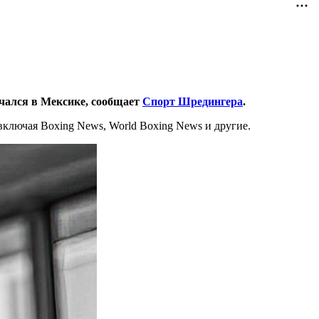
нчался в Мексике, сообщает
Спорт Шредингера
.
включая Boxing News, World Boxing News и другие.