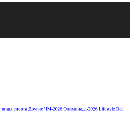
 виды спорта
Другие
ЧМ-2026
Олимпиада-2026
Lifestyle
Все