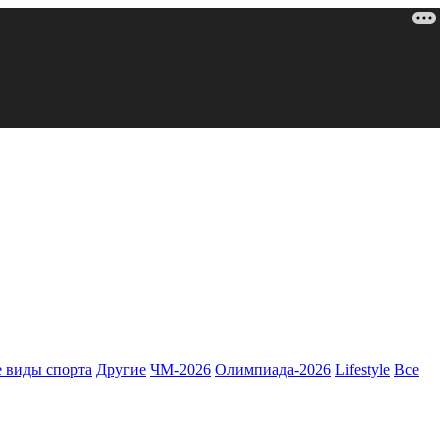
 виды спорта
Другие
ЧМ-2026
Олимпиада-2026
Lifestyle
Все