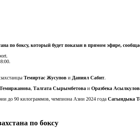
тана по боксу, который будет показан в прямом эфире, сообщ
ort.
8:00.
казахстанцы
Темиртас Жусупов
и
Даниял Сабит
.
 Темиржанова
,
Талгата Сырымбетова
и
Оразбека Асылкулов
рии до 90 килограммов, чемпиона Азии 2024 года
Сагындыка Т
ахстана по боксу