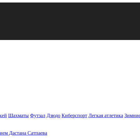
кей
Шахматы
Футзал
Дзюдо
Киберспорт
Легкая атлетика
Зимние
тием Дастана Сатпаева