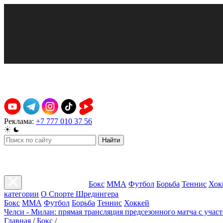
Реклама:
+7 777 010 37 56
Найти
Бокс
ММА
Футбол
Борьба
Теннис
Хок
категории
О Спорте Шредингера
Бокс
ММА
Футбол
Борьба
Теннис
Хоккей
Челси - Милан: прямая трансляция предсезонного матча с учас
Главная
/
Бокс
/