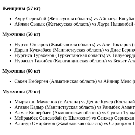
Женщины (57 кг)
Аяру Серикбай (Жетысуская область) vs Айшағул Елеубае
Айжан Сыдык (Жетысуская область) vs Лаура Нышанбай 
Мужчины (50 кг)
Нурзат Онгаров (Жамбылская область) vs Али Токтаров (г
Дарын Кулжабаев (Мангистауская область) vs Диас Берик
Нургиса Турабеков (Туркестанская область) vs Тилуебер
Нурасыл Тажибек (Карагандинская область) vs Бекзат Ал
Мужчины (60 кг)
Сакен Емберген (Алматинская область) vs Айдияр Мелс (
Мужчины (70 кг)
Мырзахан Мауленов (г. Астана) vs Денис Кучер (Костанай
Агазан Кадыр (Мангистауская область) vs Раимбек Амант
Алмас Кошербаев (Акмолинская область) vs Султан Турда
Мейрамбек Сансызбай (г. Шымкент) vs Санжар Серикхан 
Алинур Омирбеков (Жамбылская область) vs Сардорхон 