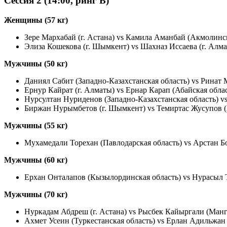
Сессия 2 (14:00, ринг B)
Женщины (57 кг)
Зере Мархабай (г. Астана) vs Камила Аманбай (Акмолинск
Элиза Кошекова (г. Шымкент) vs Шахназ Иссаева (г. Алм
Мужчины (50 кг)
Даниял Сабит (Западно-Казахстанская область) vs Ринат 
Ернур Кайрат (г. Алматы) vs Ернар Карап (Абайская обла
Нурсултан Нуриденов (Западно-Казахстанская область) vs
Биржан Нурымбетов (г. Шымкент) vs Темиртас Жусупов (
Мужчины (55 кг)
Мухамедали Торехан (Павлодарская область) vs Арстан Б
Мужчины (60 кг)
Ерхан Онталапов (Кызылординская область) vs Нурасыл Т
Мужчины (70 кг)
Нуркадам Абдреш (г. Астана) vs Рысбек Кайыргали (Манг
Ахмет Усеин (Туркестанская область) vs Ерлан Адильжан 