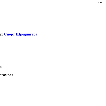
ает
Спорт Шредингера
.
а
.
огамбая
.