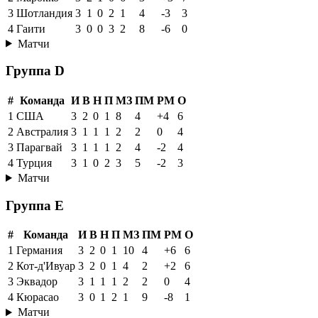
3
Шотландия
3
1
0
2
1
4
-3
3
4
Гаити
3
0
0
3
2
8
-6
0
Матчи
Группа D
#
Команда
И
В
Н
П
МЗ
ПМ
РМ
О
1
США
3
2
0
1
8
4
+4
6
2
Австралия
3
1
1
1
2
2
0
4
3
Парагвай
3
1
1
1
2
4
-2
4
4
Турция
3
1
0
2
3
5
-2
3
Матчи
Группа E
#
Команда
И
В
Н
П
МЗ
ПМ
РМ
О
1
Германия
3
2
0
1
10
4
+6
6
2
Кот-д'Ивуар
3
2
0
1
4
2
+2
6
3
Эквадор
3
1
1
1
2
2
0
4
4
Кюрасао
3
0
1
2
1
9
-8
1
Матчи