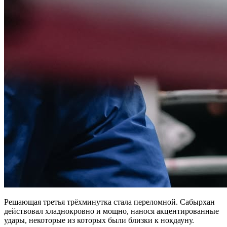
Решающая третья трёхминутка стала переломной. Сабырхан
действовал хладнокровно и мощно, нанося акцентированные
удары, некоторые из которых были близки к нокдауну.