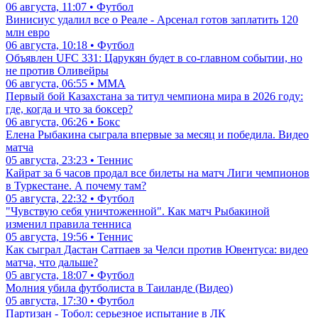
06 августа, 11:07 • Футбол
Винисиус удалил все о Реале - Арсенал готов заплатить 120
млн евро
06 августа, 10:18 • Футбол
Объявлен UFC 331: Царукян будет в со-главном событии, но
не против Оливейры
06 августа, 06:55 • ММА
Первый бой Казахстана за титул чемпиона мира в 2026 году:
где, когда и что за боксер?
06 августа, 06:26 • Бокс
Елена Рыбакина сыграла впервые за месяц и победила. Видео
матча
05 августа, 23:23 • Теннис
Кайрат за 6 часов продал все билеты на матч Лиги чемпионов
в Туркестане. А почему там?
05 августа, 22:32 • Футбол
"Чувствую себя уничтоженной". Как матч Рыбакиной
изменил правила тенниса
05 августа, 19:56 • Теннис
Как сыграл Дастан Сатпаев за Челси против Ювентуса: видео
матча, что дальше?
05 августа, 18:07 • Футбол
Молния убила футболиста в Таиланде (Видео)
05 августа, 17:30 • Футбол
Партизан - Тобол: серьезное испытание в ЛК