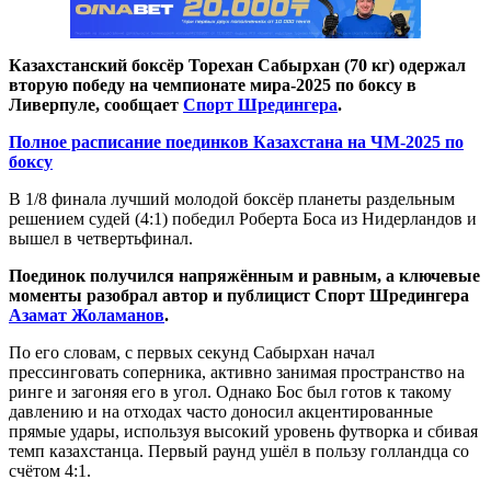
Казахстанский боксёр Торехан Сабырхан (70 кг) одержал
вторую победу на чемпионате мира-2025 по боксу в
Ливерпуле, сообщает
Спорт Шредингера
.
Полное расписание поединков Казахстана на ЧМ-2025 по
боксу
В 1/8 финала лучший молодой боксёр планеты раздельным
решением судей (4:1) победил Роберта Боса из Нидерландов и
вышел в четвертьфинал.
Поединок получился напряжённым и равным, а ключевые
моменты разобрал автор и публицист Спорт Шредингера
Азамат Жоламанов
.
По его словам, с первых секунд Сабырхан начал
прессинговать соперника, активно занимая пространство на
ринге и загоняя его в угол. Однако Бос был готов к такому
давлению и на отходах часто доносил акцентированные
прямые удары, используя высокий уровень футворка и сбивая
темп казахстанца. Первый раунд ушёл в пользу голландца со
счётом 4:1.