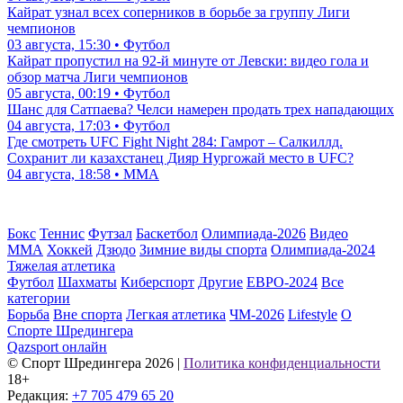
Кайрат узнал всех соперников в борьбе за группу Лиги
чемпионов
03 августа, 15:30 • Футбол
Кайрат пропустил на 92-й минуте от Левски: видео гола и
обзор матча Лиги чемпионов
05 августа, 00:19 • Футбол
Шанс для Сатпаева? Челси намерен продать трех нападающих
04 августа, 17:03 • Футбол
Где смотреть UFC Fight Night 284: Гамрот – Салкиллд.
Сохранит ли казахстанец Дияр Нургожай место в UFC?
04 августа, 18:58 • ММА
Бокс
Теннис
Футзал
Баскетбол
Олимпиада-2026
Видео
ММА
Хоккей
Дзюдо
Зимние виды спорта
Олимпиада-2024
Тяжелая атлетика
Футбол
Шахматы
Киберспорт
Другие
ЕВРО-2024
Все
категории
Борьба
Вне спорта
Легкая атлетика
ЧМ-2026
Lifestyle
О
Спорте Шредингера
Qazsport онлайн
© Cпорт Шредингера 2026
|
Политика конфиденциальности
18+
Редакция:
+7 705 479 65 20