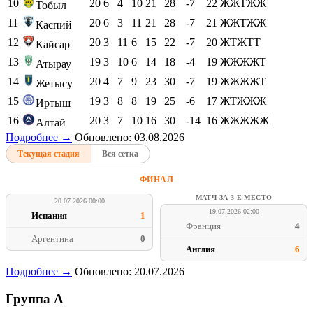
10
20
6
4
10
21
28
-7
22
ЖЖТЖЖ
Тобыл
11
20
6
3
11
21
28
-7
21
ЖЖТЖЖ
Каспий
12
20
3
11
6
15
22
-7
20
ЖТЖТТ
Кайсар
13
19
3
10
6
14
18
-4
19
ЖЖЖЖТ
Атырау
14
20
4
7
9
23
30
-7
19
ЖЖЖЖТ
Жетысу
15
19
3
8
8
19
25
-6
17
ЖТЖЖЖ
Иртыш
16
20
3
7
10
16
30
-14
16
ЖЖЖЖЖ
Алтай
Подробнее →
Обновлено: 03.08.2026
Текущая стадия
Вся сетка
ФИНАЛ
МАТЧ ЗА 3-Е МЕСТО
20.07.2026 00:00
19.07.2026 02:00
Испания
1
Франция
4
Аргентина
0
Англия
6
Подробнее →
Обновлено: 20.07.2026
Группа A