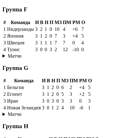
Группа F
#
Команда
И
В
Н
П
МЗ
ПМ
РМ
О
1
Нидерланды
3
2
1
0
10
4
+6
7
2
Япония
3
1
2
0
7
3
+4
5
3
Швеция
3
1
1
1
7
7
0
4
4
Тунис
3
0
0
3
2
12
-10
0
Матчи
Группа G
#
Команда
И
В
Н
П
МЗ
ПМ
РМ
О
1
Бельгия
3
1
2
0
6
2
+4
5
2
Египет
3
1
2
0
5
3
+2
5
3
Иран
3
0
3
0
3
3
0
3
4
Новая Зеландия
3
0
1
2
4
10
-6
1
Матчи
Группа H