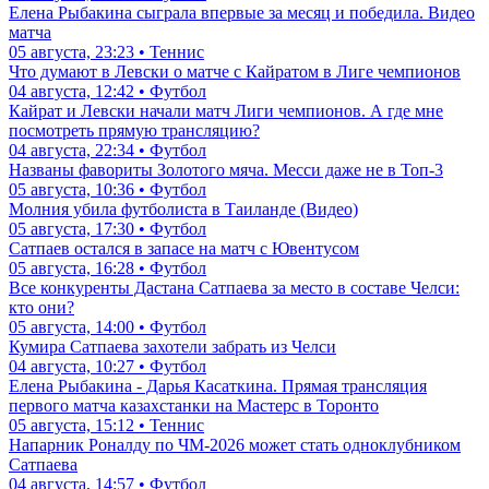
Елена Рыбакина сыграла впервые за месяц и победила. Видео
матча
05 августа, 23:23 • Теннис
Что думают в Левски о матче с Кайратом в Лиге чемпионов
04 августа, 12:42 • Футбол
Кайрат и Левски начали матч Лиги чемпионов. А где мне
посмотреть прямую трансляцию?
04 августа, 22:34 • Футбол
Названы фавориты Золотого мяча. Месси даже не в Топ-3
05 августа, 10:36 • Футбол
Молния убила футболиста в Таиланде (Видео)
05 августа, 17:30 • Футбол
Сатпаев остался в запасе на матч с Ювентусом
05 августа, 16:28 • Футбол
Все конкуренты Дастана Сатпаева за место в составе Челси:
кто они?
05 августа, 14:00 • Футбол
Кумира Сатпаева захотели забрать из Челси
04 августа, 10:27 • Футбол
Елена Рыбакина - Дарья Касаткина. Прямая трансляция
первого матча казахстанки на Мастерс в Торонто
05 августа, 15:12 • Теннис
Напарник Роналду по ЧМ-2026 может стать одноклубником
Сатпаева
04 августа, 14:57 • Футбол