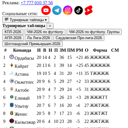
Реклама:
+7 777 010 37 56
Социальные сети:
Турнирные таблицы
▾
Турнирные таблицы
×
КПЛ-2026
ЧМ-2026 по футболу
ЧМ-2026 по футболу. Группы
АПЛ-2026
Ла Лига-2026
Саудовская Про-лига-2026
Шотландский Премьершип-2026
#
Команда
И
В
Н
П
ЗМ
ПМ
РМ
О
Форма
СМ
1
20
14
4
2
36
15
+21
46
ЖЖЖЖЖ
Ордабасы
2
20
13
6
1
39
14
+25
45
ЖЖЖЖЖ
Кайрат
3
19
10
5
4
31
20
+11
35
ТЖЖЖЖ
Астана
4
20
9
6
5
29
27
+2
33
ЖЖЖЖЖ
Окжетпес
5
20
9
4
7
29
24
+5
31
ЖЖЖЖЖ
Актобе
6
19
7
7
5
26
23
+3
28
ЖЖЖТТ
Елимай
7
20
7
6
7
16
20
-4
27
ЖЖТЖЖ
Улытау
8
20
5
8
7
17
23
-6
23
ЖЖТЖТ
Женис
9
20
6
4
10
23
28
-5
22
ЖЖТЖЖ
Кызылжар