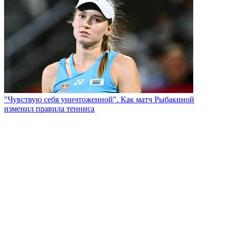
"Чувствую себя уничтоженной". Как матч Рыбакиной
изменил правила тенниса