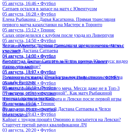
05 августа, 16:46 • Футбол
Сатпаев остался в запасе на матч с Ювентусом
05 августа, 16:28 • Футбол
Елена Рыбакина - Дарья Касаткина. Прямая трансляция
первого матча казахстанки на Мастерс в Торонто
05 августа, 15:12 • Теннис
Салах определился с клубом после ухода из Ливерпуля
05 августа, 14:50 • Футбол
Челси - Ювентус: прямая трансляция предсезонного матча с
Все конкуренты Дастана Сатпаева за место в составе Челси:
участием Дастана Сатпаева
кто они?
04 августа, 14:00 • Футбол
05 августа, 14:00 • Футбол
Как сыграл Дастан Сатпаев за Челси против Ювентуса: видео
От МЛС до чемпионата Италии. Кто интересовался
матча, что дальше?
Самородовым?
05 августа, 18:07 • Футбол
05 августа, 13:12 • Футбол
Головкина позвали? Инсайдеры показали список гостей на
Названы пять кандидатов на замену Инфантино в ФИФА
свадьбу Роналду
05 августа, 12:01 • Футбол
03 августа, 16:10 • Футбол
Названы фавориты Золотого мяча. Месси даже не в Топ-3
"Чувствую себя уничтоженной". Как матч Рыбакиной
05 августа, 10:36 • Футбол
изменил правила тенниса
Что сказали тренеры Кайрата и Левски после первой игры
05 августа, 19:56 • Теннис
Лиги чемпионов
Видео всех голов и матчей Дастана Сатпаева в Челси
05 августа, 09:41 • Футбол
04 августа, 19:43 • Футбол
еще новости
Кайрат с трудом прошёл Омонию и посыпется на Левски?
Стартует третий раунд квалификации ЛЧ
03 августа, 20:20 • Футбол