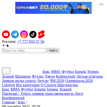
Реклама:
+7 777 010 37 56
Найти
Бокс
ММА
Футбол
Борьба
Теннис
Хоккей
Шахматы
Футзал
Дзюдо
Киберспорт
Легкая атлетика
Зимние виды спорта
Другие
ЧМ-2026
Олимпиада-2026
Lifestyle
Все категории
О Спорте Шредингера
Бокс
ММА
Футбол
Борьба
Теннис
Хоккей
Партизан - Тобол: прямая трансляция матча Лиги
Конференций
Главная
/
Бокс
/
08 сентября 2025, 20:18