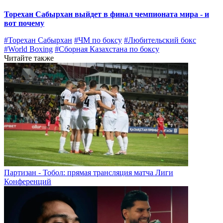
Торехан Сабырхан выйдет в финал чемпионата мира - и
вот почему
#Торехан Сабырхан
#ЧМ по боксу
#Любительский бокс
#World Boxing
#Сборная Казахстана по боксу
Читайте также
Партизан - Тобол: прямая трансляция матча Лиги
Конференций