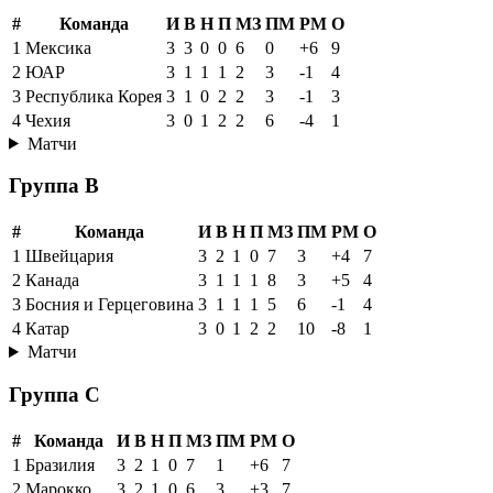
#
Команда
И
В
Н
П
МЗ
ПМ
РМ
О
1
Мексика
3
3
0
0
6
0
+6
9
2
ЮАР
3
1
1
1
2
3
-1
4
3
Республика Корея
3
1
0
2
2
3
-1
3
4
Чехия
3
0
1
2
2
6
-4
1
Матчи
Группа B
#
Команда
И
В
Н
П
МЗ
ПМ
РМ
О
1
Швейцария
3
2
1
0
7
3
+4
7
2
Канада
3
1
1
1
8
3
+5
4
3
Босния и Герцеговина
3
1
1
1
5
6
-1
4
4
Катар
3
0
1
2
2
10
-8
1
Матчи
Группа C
#
Команда
И
В
Н
П
МЗ
ПМ
РМ
О
1
Бразилия
3
2
1
0
7
1
+6
7
2
Марокко
3
2
1
0
6
3
+3
7