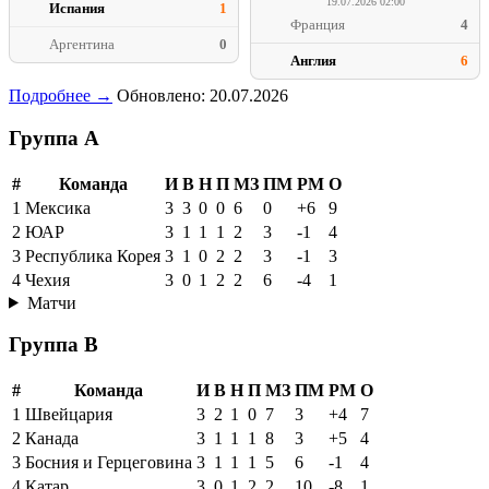
19.07.2026 02:00
Испания
1
Франция
4
Аргентина
0
Англия
6
Подробнее →
Обновлено: 20.07.2026
Группа A
#
Команда
И
В
Н
П
МЗ
ПМ
РМ
О
1
Мексика
3
3
0
0
6
0
+6
9
2
ЮАР
3
1
1
1
2
3
-1
4
3
Республика Корея
3
1
0
2
2
3
-1
3
4
Чехия
3
0
1
2
2
6
-4
1
Матчи
Группа B
#
Команда
И
В
Н
П
МЗ
ПМ
РМ
О
1
Швейцария
3
2
1
0
7
3
+4
7
2
Канада
3
1
1
1
8
3
+5
4
3
Босния и Герцеговина
3
1
1
1
5
6
-1
4
4
Катар
3
0
1
2
2
10
-8
1