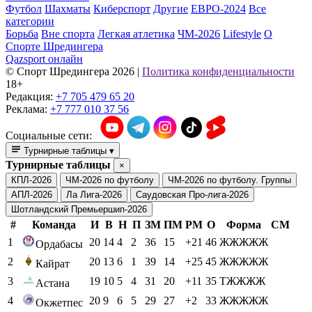
Футбол
Шахматы
Киберспорт
Другие
ЕВРО-2024
Все
категории
Борьба
Вне спорта
Легкая атлетика
ЧМ-2026
Lifestyle
О
Спорте Шредингера
Qazsport онлайн
© Cпорт Шредингера 2026
|
Политика конфиденциальности
18+
Редакция:
+7 705 479 65 20
Реклама:
+7 777 010 37 56
Социальные сети:
Турнирные таблицы
▾
Турнирные таблицы
×
КПЛ-2026
ЧМ-2026 по футболу
ЧМ-2026 по футболу. Группы
АПЛ-2026
Ла Лига-2026
Саудовская Про-лига-2026
Шотландский Премьершип-2026
#
Команда
И
В
Н
П
ЗМ
ПМ
РМ
О
Форма
СМ
1
20
14
4
2
36
15
+21
46
ЖЖЖЖЖ
Ордабасы
2
20
13
6
1
39
14
+25
45
ЖЖЖЖЖ
Кайрат
3
19
10
5
4
31
20
+11
35
ТЖЖЖЖ
Астана
4
20
9
6
5
29
27
+2
33
ЖЖЖЖЖ
Окжетпес