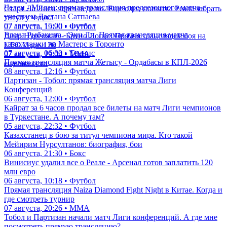
Челси - Милан: прямая трансляция предсезонного матча с
Старт Ла Лиги через неделю. Еще одна попытка Реала забрать
участием Дастана Сатпаева
титул у Флика
07 августа, 15:00 • Футбол
07 августа, 19:20 • Футбол
Елена Рыбакина - Энн Ли. Прямая трансляция матча
Дияр Нургожай - Бруно Лопес: Прямая трансляция боя на
казахстанки на Мастерс в Торонто
UFC Vegas 120
07 августа, 06:30 • Теннис
07 августа, 19:04 • ММА
Прямая трансляция матча Жетысу - Ордабасы в КПЛ-2026
еще новости
08 августа, 12:16 • Футбол
Партизан - Тобол: прямая трансляция матча Лиги
Конференций
06 августа, 12:00 • Футбол
Кайрат за 6 часов продал все билеты на матч Лиги чемпионов
в Туркестане. А почему там?
05 августа, 22:32 • Футбол
Казахстанец в бою за титул чемпиона мира. Кто такой
Мейирим Нурсултанов: биография, бои
06 августа, 21:30 • Бокс
Винисиус удалил все о Реале - Арсенал готов заплатить 120
млн евро
06 августа, 10:18 • Футбол
Прямая трансляция Naiza Diamond Fight Night в Китае. Когда и
где смотреть турнир
07 августа, 20:26 • ММА
Тобол и Партизан начали матч Лиги конференций. А где мне
посмотреть прямую трансляцию?