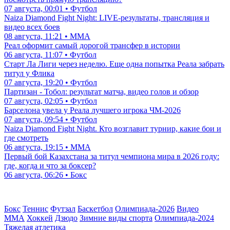
07 августа, 00:01 • Футбол
Naiza Diamond Fight Night: LIVE-результаты, трансляция и
видео всех боев
08 августа, 11:21 • ММА
Реал оформит самый дорогой трансфер в истории
06 августа, 11:07 • Футбол
Старт Ла Лиги через неделю. Еще одна попытка Реала забрать
титул у Флика
07 августа, 19:20 • Футбол
Партизан - Тобол: результат матча, видео голов и обзор
07 августа, 02:05 • Футбол
Барселона увела у Реала лучшего игрока ЧМ-2026
07 августа, 09:54 • Футбол
Naiza Diamond Fight Night. Кто возглавит турнир, какие бои и
где смотреть
06 августа, 19:15 • ММА
Первый бой Казахстана за титул чемпиона мира в 2026 году:
где, когда и что за боксер?
06 августа, 06:26 • Бокс
Бокс
Теннис
Футзал
Баскетбол
Олимпиада-2026
Видео
ММА
Хоккей
Дзюдо
Зимние виды спорта
Олимпиада-2024
Тяжелая атлетика