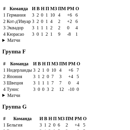
#
Команда
И
В
Н
П
МЗ
ПМ
РМ
О
1
Германия
3
2
0
1
10
4
+6
6
2
Кот-д'Ивуар
3
2
0
1
4
2
+2
6
3
Эквадор
3
1
1
1
2
2
0
4
4
Кюрасао
3
0
1
2
1
9
-8
1
Матчи
Группа F
#
Команда
И
В
Н
П
МЗ
ПМ
РМ
О
1
Нидерланды
3
2
1
0
10
4
+6
7
2
Япония
3
1
2
0
7
3
+4
5
3
Швеция
3
1
1
1
7
7
0
4
4
Тунис
3
0
0
3
2
12
-10
0
Матчи
Группа G
#
Команда
И
В
Н
П
МЗ
ПМ
РМ
О
1
Бельгия
3
1
2
0
6
2
+4
5