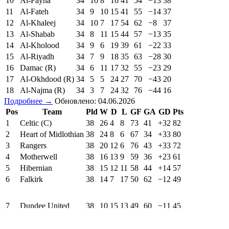
10
Al-Fayha
34
10
8
16
41
54
−13
38
11
Al-Fateh
34
9
10
15
41
55
−14
37
12
Al-Khaleej
34
10
7
17
54
62
−8
37
13
Al-Shabab
34
8
11
15
44
57
−13
35
14
Al-Kholood
34
9
6
19
39
61
−22
33
15
Al-Riyadh
34
7
9
18
35
63
−28
30
16
Damac (R)
34
6
11
17
32
55
−23
29
17
Al-Okhdood (R)
34
5
5
24
27
70
−43
20
18
Al-Najma (R)
34
3
7
24
32
76
−44
16
Подробнее →
Обновлено: 04.06.2026
Pos
Team
Pld
W
D
L
GF
GA
GD
Pts
1
Celtic (C)
38
26
4
8
73
41
+32
82
2
Heart of Midlothian
38
24
8
6
67
34
+33
80
3
Rangers
38
20
12
6
76
43
+33
72
4
Motherwell
38
16
13
9
59
36
+23
61
5
Hibernian
38
15
12
11
58
44
+14
57
6
Falkirk
38
14
7
17
50
62
−12
49
7
Dundee United
38
10
15
13
49
60
−11
45
8
Dundee
38
11
9
18
42
61
−19
42
9
Aberdeen
38
11
7
20
40
55
−15
40