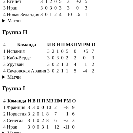
2
Египет
3
1
2
0
5
3
+2
5
3
Иран
3
0
3
0
3
3
0
3
4
Новая Зеландия
3
0
1
2
4
10
-6
1
Матчи
Группа H
#
Команда
И
В
Н
П
МЗ
ПМ
РМ
О
1
Испания
3
2
1
0
5
0
+5
7
2
Кабо-Верде
3
0
3
0
2
2
0
3
3
Уругвай
3
0
2
1
3
4
-1
2
4
Саудовская Аравия
3
0
2
1
1
5
-4
2
Матчи
Группа I
#
Команда
И
В
Н
П
МЗ
ПМ
РМ
О
1
Франция
3
3
0
0
10
2
+8
9
2
Норвегия
3
2
0
1
8
7
+1
6
3
Сенегал
3
1
0
2
8
6
+2
3
4
Ирак
3
0
0
3
1
12
-11
0