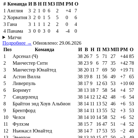
#
Команда
И
В
Н
П
МЗ
ПМ
РМ
О
1
Англия
3
2
1
0
6
2
+4
7
2
Хорватия
3
2
0
1
5
5
0
6
3
Гана
3
1
1
1
2
2
0
4
4
Панама
3
0
0
3
0
4
-4
0
Матчи
Подробнее →
Обновлено: 29.06.2026
Поз
Команда
И
В
Н
П
МЗ
МП
РМ
О
1
Арсенал (Ч)
38
26
7
5
71
27
+44
85
2
Манчестер Сити
38
23
9
6
77
35
+42
78
3
Манчестер Юнайтед
38
20
11
7
69
50
+19
71
4
Астон Вилла
38
19
8
11
56
49
+7
65
5
Ливерпуль
38
17
9
12
63
53
+10
60
6
Борнмут
38
13
18
7
58
54
+4
57
7
Сандерленд
38
14
12
12
42
48
−6
54
8
Брайтон энд Хоув Альбион
38
14
11
13
52
46
+6
53
9
Брентфорд
38
14
11
13
55
52
+3
53
10
Челси
38
14
10
14
58
52
+6
52
11
Фулхэм
38
15
7
16
47
51
−4
52
12
Ньюкасл Юнайтед
38
14
7
17
53
55
−2
49
13
Эвертон
38
13
10
15
47
50
−3
49