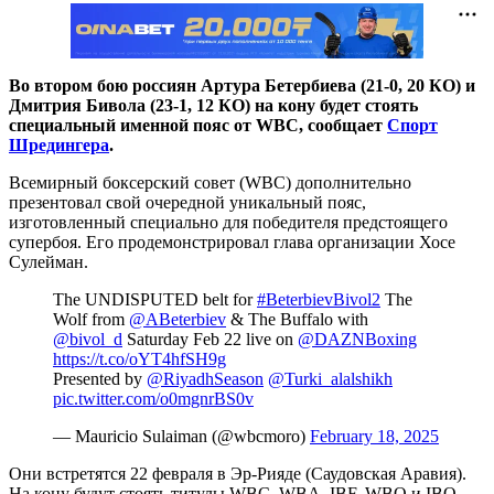
Во втором бою россиян Артура Бетербиева (21-0, 20 КО) и
Дмитрия Бивола (23-1, 12 КО) на кону будет стоять
специальный именной пояс от WBC, сообщает
Спорт
Шредингера
.
Всемирный боксерский совет (WBC) дополнительно
презентовал свой очередной уникальный пояс,
изготовленный специально для победителя предстоящего
супербоя. Его продемонстрировал глава организации Хосе
Сулейман.
The UNDISPUTED belt for
#BeterbievBivol2
The
Wolf from
@ABeterbiev
& The Buffalo with
@bivol_d
Saturday Feb 22 live on
@DAZNBoxing
https://t.co/oYT4hfSH9g
Presented by
@RiyadhSeason
@Turki_alalshikh
pic.twitter.com/o0mgnrBS0v
— Mauricio Sulaiman (@wbcmoro)
February 18, 2025
Они встретятся 22 февраля в Эр-Рияде (Саудовская Аравия).
На кону будут стоять титулы WBC, WBA, IBF, WBO и IBO,