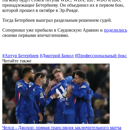
принадлежащие Бетербиеву. Он объединил их в первом бою,
которой прошел в октябре в Эр-Рияде.
Тогда Бетербиев выиграл раздельным решением судей.
Соперники уже прибыли в Саудовскую Аравию и
поделились
своими первыми впечатлениями.
#Артур Бетербиев
#Дмитрий Бивол
#Профессиональный бокс
Читайте также
Челси - Джохор: прямая трансляция заключительного матча