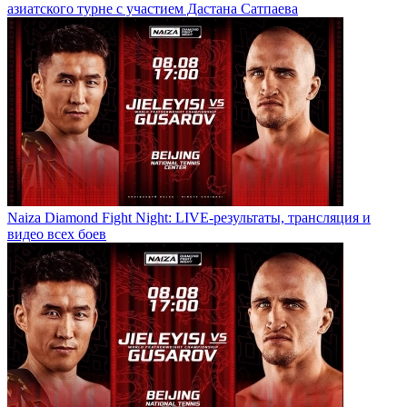
азиатского турне с участием Дастана Сатпаева
Naiza Diamond Fight Night: LIVE-результаты, трансляция и
видео всех боев