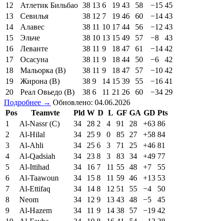
12
Атлетик Бильбао
38
13
6
19
43
58
−15
45
13
Севилья
38
12
7
19
46
60
−14
43
14
Алавес
38
11
10
17
44
56
−12
43
15
Эльче
38
10
13
15
49
57
−8
43
16
Леванте
38
11
9
18
47
61
−14
42
17
Осасуна
38
11
9
18
44
50
−6
42
18
Мальорка (В)
38
11
9
18
47
57
−10
42
19
Жирона (В)
38
9
14
15
39
55
−16
41
20
Реал Овьедо (В)
38
6
11
21
26
60
−34
29
Подробнее →
Обновлено: 04.06.2026
Pos
Teamvte
Pld
W
D
L
GF
GA
GD
Pts
1
Al-Nassr (C)
34
28
2
4
91
28
+63
86
2
Al-Hilal
34
25
9
0
85
27
+58
84
3
Al-Ahli
34
25
6
3
71
25
+46
81
4
Al-Qadsiah
34
23
8
3
83
34
+49
77
5
Al-Ittihad
34
16
7
11
55
48
+7
55
6
Al-Taawoun
34
15
8
11
59
46
+13
53
7
Al-Ettifaq
34
14
8
12
51
55
−4
50
8
Neom
34
12
9
13
43
48
−5
45
9
Al-Hazem
34
11
9
14
38
57
−19
42