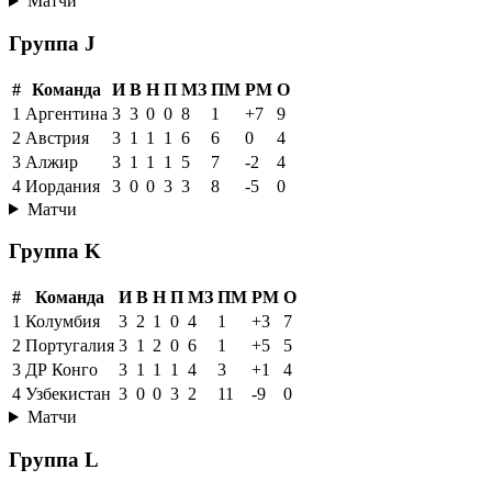
Матчи
Группа J
#
Команда
И
В
Н
П
МЗ
ПМ
РМ
О
1
Аргентина
3
3
0
0
8
1
+7
9
2
Австрия
3
1
1
1
6
6
0
4
3
Алжир
3
1
1
1
5
7
-2
4
4
Иордания
3
0
0
3
3
8
-5
0
Матчи
Группа K
#
Команда
И
В
Н
П
МЗ
ПМ
РМ
О
1
Колумбия
3
2
1
0
4
1
+3
7
2
Португалия
3
1
2
0
6
1
+5
5
3
ДР Конго
3
1
1
1
4
3
+1
4
4
Узбекистан
3
0
0
3
2
11
-9
0
Матчи
Группа L