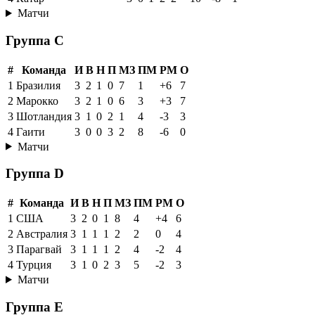
Матчи
Группа C
#
Команда
И
В
Н
П
МЗ
ПМ
РМ
О
1
Бразилия
3
2
1
0
7
1
+6
7
2
Марокко
3
2
1
0
6
3
+3
7
3
Шотландия
3
1
0
2
1
4
-3
3
4
Гаити
3
0
0
3
2
8
-6
0
Матчи
Группа D
#
Команда
И
В
Н
П
МЗ
ПМ
РМ
О
1
США
3
2
0
1
8
4
+4
6
2
Австралия
3
1
1
1
2
2
0
4
3
Парагвай
3
1
1
1
2
4
-2
4
4
Турция
3
1
0
2
3
5
-2
3
Матчи
Группа E