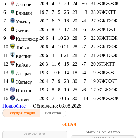
5
20
9
4
7
29
24
+5
31
ЖЖЖЖЖ
Актобе
6
19
7
7
5
26
23
+3
28
ЖЖЖТТ
Елимай
7
20
7
6
7
16
20
-4
27
ЖЖТЖЖ
Улытау
8
20
5
8
7
17
23
-6
23
ЖЖТЖТ
Женис
9
20
6
4
10
23
28
-5
22
ЖЖТЖЖ
Кызылжар
10
20
6
4
10
21
28
-7
22
ЖЖТЖЖ
Тобыл
11
20
6
3
11
21
28
-7
21
ЖЖТЖЖ
Каспий
12
20
3
11
6
15
22
-7
20
ЖТЖТТ
Кайсар
13
19
3
10
6
14
18
-4
19
ЖЖЖЖТ
Атырау
14
20
4
7
9
23
30
-7
19
ЖЖЖЖТ
Жетысу
15
19
3
8
8
19
25
-6
17
ЖТЖЖЖ
Иртыш
16
20
3
7
10
16
30
-14
16
ЖЖЖЖЖ
Алтай
Подробнее →
Обновлено: 03.08.2026
Текущая стадия
Вся сетка
ФИНАЛ
МАТЧ ЗА 3-Е МЕСТО
20.07.2026 00:00