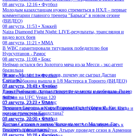
08 августа, 12:16 • Футбол
Молодым казахстанцам нужно стремиться в НХЛ – первые
комментарии главного тренера "Барыса" в новом сезоне
(ВИДЕО)
08 августа, 11:53 • Хоккей
Naiza Diamond Fight Night: LIVE-результаты, трансляция и
видео всех боев
08 августа, 11:21 • ММА
В WBC гарантировали титульник победителю боя
Нурсултанов - Рамос
08 августа, 11:08 • Бокс
Неймар остался без Золотого мяча из-за Месси - экс-агент
бразильца
Челси - Милан: видео голов, почему не сыграл Дастан
08 августа, 10:11 • Футбол
Сатпаев?
Елена Рыбакина вышла в 1/8 Мастерса в Торонто (ВИДЕО)
08 августа, 18:49 • Футбол
07 августа, 23:14 • Теннис
Елена Рыбакина сыграла впервые за месяц и победила. Видео
Дияр Нургожай - Бруно Лопес: Результаты взвешивания всех
матча
бойцов на UFC Vegas 120
05 августа, 23:23 • Теннис
07 августа, 22:11 • ММА
Чемпион Европы, который провалился в сборной. Кто стал
Прямая трансляция Naiza Diamond Fight Night в Китае. Когда и
новым тренером Казахстана?
где смотреть турнир
06 августа, 22:00 • Футбол
07 августа, 20:26 • ММА
Дастан Сатпаев в заявке Челси на матч с Миланом. Где
Коллапс в казахстанском баскетболе: Астана обратилась к
смотреть трансляцию?
Токаеву на фоне закрытия, Атырау проведет сезон в Армении
08 августа, 16:28 • Футбол
07 августа, 20:16 • Баскетбол