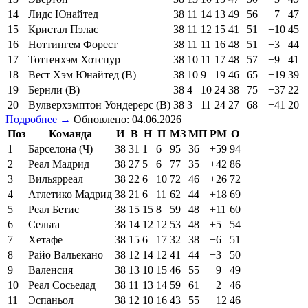
14
Лидс Юнайтед
38
11
14
13
49
56
−7
47
15
Кристал Пэлас
38
11
12
15
41
51
−10
45
16
Ноттингем Форест
38
11
11
16
48
51
−3
44
17
Тоттенхэм Хотспур
38
10
11
17
48
57
−9
41
18
Вест Хэм Юнайтед (В)
38
10
9
19
46
65
−19
39
19
Бернли (В)
38
4
10
24
38
75
−37
22
20
Вулверхэмптон Уондерерс (В)
38
3
11
24
27
68
−41
20
Подробнее →
Обновлено: 04.06.2026
Поз
Команда
И
В
Н
П
МЗ
МП
РМ
О
1
Барселона (Ч)
38
31
1
6
95
36
+59
94
2
Реал Мадрид
38
27
5
6
77
35
+42
86
3
Вильярреал
38
22
6
10
72
46
+26
72
4
Атлетико Мадрид
38
21
6
11
62
44
+18
69
5
Реал Бетис
38
15
15
8
59
48
+11
60
6
Сельта
38
14
12
12
53
48
+5
54
7
Хетафе
38
15
6
17
32
38
−6
51
8
Райо Вальекано
38
12
14
12
41
44
−3
50
9
Валенсия
38
13
10
15
46
55
−9
49
10
Реал Сосьедад
38
11
13
14
59
61
−2
46
11
Эспаньол
38
12
10
16
43
55
−12
46