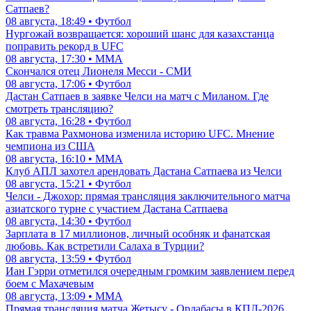
Сатпаев?
08 августа, 18:49 • Футбол
Нургожай возвращается: хороший шанс для казахстанца
поправить рекорд в UFC
08 августа, 17:30 • ММА
Скончался отец Лионеля Месси - СМИ
08 августа, 17:06 • Футбол
Дастан Сатпаев в заявке Челси на матч с Миланом. Где
смотреть трансляцию?
08 августа, 16:28 • Футбол
Как травма Рахмонова изменила историю UFC. Мнение
чемпиона из США
08 августа, 16:10 • ММА
Клуб АПЛ захотел арендовать Дастана Сатпаева из Челси
08 августа, 15:21 • Футбол
Челси - Джохор: прямая трансляция заключительного матча
азиатского турне с участием Дастана Сатпаева
08 августа, 14:30 • Футбол
Зарплата в 17 миллионов, личный особняк и фанатская
любовь. Как встретили Салаха в Турции?
08 августа, 13:59 • Футбол
Иан Гэрри отметился очередным громким заявлением перед
боем с Махачевым
08 августа, 13:09 • ММА
Прямая трансляция матча Жетысу - Ордабасы в КПЛ-2026