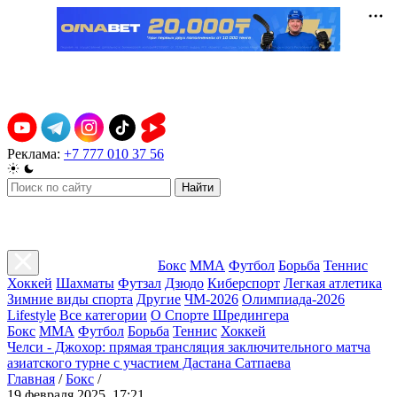
Реклама:
+7 777 010 37 56
Найти
Бокс
ММА
Футбол
Борьба
Теннис
Хоккей
Шахматы
Футзал
Дзюдо
Киберспорт
Легкая атлетика
Зимние виды спорта
Другие
ЧМ-2026
Олимпиада-2026
Lifestyle
Все категории
О Спорте Шредингера
Бокс
ММА
Футбол
Борьба
Теннис
Хоккей
Челси - Джохор: прямая трансляция заключительного матча
азиатского турне с участием Дастана Сатпаева
Главная
/
Бокс
/
19 февраля 2025, 17:21