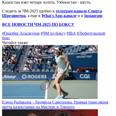
Казахстан взял четыре золота, Узбекистан - шесть.
Следить за ЧМ-2025 удобно в
телеграм-канале Спорта
Шредингера
, а еще в
What's App-канале
и в
Instagram
ВСЕ НОВОСТИ ЧМ-2025 ПО БОКСУ
#Оразбек Асылкулов
#ЧМ по боксу
#IBA
#Любительский
бокс
Читайте также
Елена Рыбакина - Людмила Самсонова. Прямая трансляция
матча казахстанки на Мастерс в Торонто