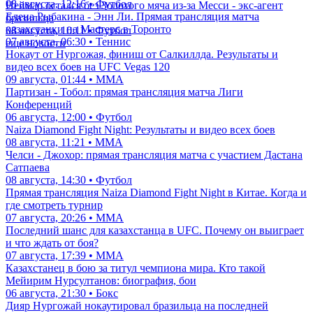
08 августа, 12:16 • Футбол
Неймар остался без Золотого мяча из-за Месси - экс-агент
Елена Рыбакина - Энн Ли. Прямая трансляция матча
бразильца
казахстанки на Мастерс в Торонто
08 августа, 10:11 • Футбол
07 августа, 06:30 • Теннис
еще новости
Нокаут от Нургожая, финиш от Салкиллда. Результаты и
видео всех боев на UFC Vegas 120
09 августа, 01:44 • ММА
Партизан - Тобол: прямая трансляция матча Лиги
Конференций
06 августа, 12:00 • Футбол
Naiza Diamond Fight Night: Результаты и видео всех боев
08 августа, 11:21 • ММА
Челси - Джохор: прямая трансляция матча с участием Дастана
Сатпаева
08 августа, 14:30 • Футбол
Прямая трансляция Naiza Diamond Fight Night в Китае. Когда и
где смотреть турнир
07 августа, 20:26 • ММА
Последний шанс для казахстанца в UFC. Почему он выиграет
и что ждать от боя?
07 августа, 17:39 • ММА
Казахстанец в бою за титул чемпиона мира. Кто такой
Мейирим Нурсултанов: биография, бои
06 августа, 21:30 • Бокс
Дияр Нургожай нокаутировал бразильца на последней