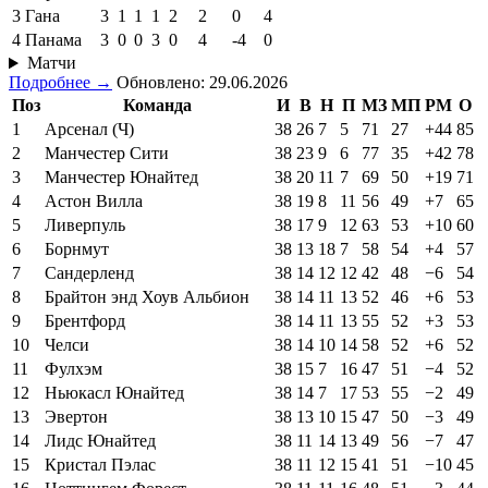
3
Гана
3
1
1
1
2
2
0
4
4
Панама
3
0
0
3
0
4
-4
0
Матчи
Подробнее →
Обновлено: 29.06.2026
Поз
Команда
И
В
Н
П
МЗ
МП
РМ
О
1
Арсенал (Ч)
38
26
7
5
71
27
+44
85
2
Манчестер Сити
38
23
9
6
77
35
+42
78
3
Манчестер Юнайтед
38
20
11
7
69
50
+19
71
4
Астон Вилла
38
19
8
11
56
49
+7
65
5
Ливерпуль
38
17
9
12
63
53
+10
60
6
Борнмут
38
13
18
7
58
54
+4
57
7
Сандерленд
38
14
12
12
42
48
−6
54
8
Брайтон энд Хоув Альбион
38
14
11
13
52
46
+6
53
9
Брентфорд
38
14
11
13
55
52
+3
53
10
Челси
38
14
10
14
58
52
+6
52
11
Фулхэм
38
15
7
16
47
51
−4
52
12
Ньюкасл Юнайтед
38
14
7
17
53
55
−2
49
13
Эвертон
38
13
10
15
47
50
−3
49
14
Лидс Юнайтед
38
11
14
13
49
56
−7
47
15
Кристал Пэлас
38
11
12
15
41
51
−10
45