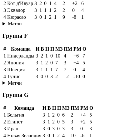
2
Кот-д'Ивуар
3
2
0
1
4
2
+2
6
3
Эквадор
3
1
1
1
2
2
0
4
4
Кюрасао
3
0
1
2
1
9
-8
1
Матчи
Группа F
#
Команда
И
В
Н
П
МЗ
ПМ
РМ
О
1
Нидерланды
3
2
1
0
10
4
+6
7
2
Япония
3
1
2
0
7
3
+4
5
3
Швеция
3
1
1
1
7
7
0
4
4
Тунис
3
0
0
3
2
12
-10
0
Матчи
Группа G
#
Команда
И
В
Н
П
МЗ
ПМ
РМ
О
1
Бельгия
3
1
2
0
6
2
+4
5
2
Египет
3
1
2
0
5
3
+2
5
3
Иран
3
0
3
0
3
3
0
3
4
Новая Зеландия
3
0
1
2
4
10
-6
1