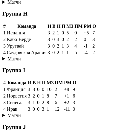
Матчи
Группа H
#
Команда
И
В
Н
П
МЗ
ПМ
РМ
О
1
Испания
3
2
1
0
5
0
+5
7
2
Кабо-Верде
3
0
3
0
2
2
0
3
3
Уругвай
3
0
2
1
3
4
-1
2
4
Саудовская Аравия
3
0
2
1
1
5
-4
2
Матчи
Группа I
#
Команда
И
В
Н
П
МЗ
ПМ
РМ
О
1
Франция
3
3
0
0
10
2
+8
9
2
Норвегия
3
2
0
1
8
7
+1
6
3
Сенегал
3
1
0
2
8
6
+2
3
4
Ирак
3
0
0
3
1
12
-11
0
Матчи
Группа J