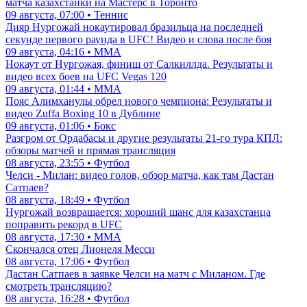
матча казахстанки на Мастерс в Торонто
09 августа, 07:00 • Теннис
Дияр Нургожай нокаутировал бразильца на последней
секунде первого раунда в UFC! Видео и слова после боя
09 августа, 04:16 • ММА
Нокаут от Нургожая, финиш от Салкиллда. Результаты и
видео всех боев на UFC Vegas 120
09 августа, 01:44 • ММА
Пояс Алимханулы обрел нового чемпиона: Результаты и
видео Zuffa Boxing 10 в Дублине
09 августа, 01:06 • Бокс
Разгром от Ордабасы и другие результаты 21-го тура КПЛ:
обзоры матчей и прямая трансляция
08 августа, 23:55 • Футбол
Челси - Милан: видео голов, обзор матча, как там Дастан
Сатпаев?
08 августа, 18:49 • Футбол
Нургожай возвращается: хороший шанс для казахстанца
поправить рекорд в UFC
08 августа, 17:30 • ММА
Скончался отец Лионеля Месси
08 августа, 17:06 • Футбол
Дастан Сатпаев в заявке Челси на матч с Миланом. Где
смотреть трансляцию?
08 августа, 16:28 • Футбол