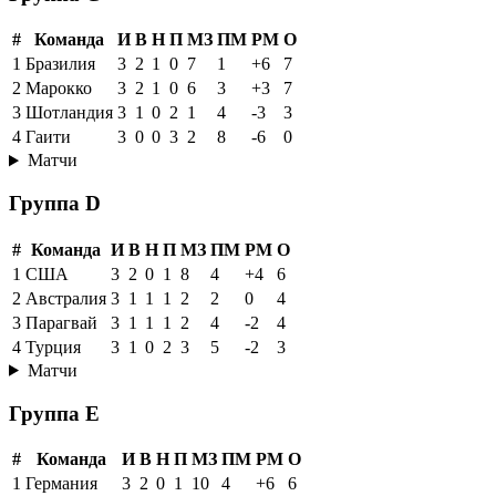
#
Команда
И
В
Н
П
МЗ
ПМ
РМ
О
1
Бразилия
3
2
1
0
7
1
+6
7
2
Марокко
3
2
1
0
6
3
+3
7
3
Шотландия
3
1
0
2
1
4
-3
3
4
Гаити
3
0
0
3
2
8
-6
0
Матчи
Группа D
#
Команда
И
В
Н
П
МЗ
ПМ
РМ
О
1
США
3
2
0
1
8
4
+4
6
2
Австралия
3
1
1
1
2
2
0
4
3
Парагвай
3
1
1
1
2
4
-2
4
4
Турция
3
1
0
2
3
5
-2
3
Матчи
Группа E
#
Команда
И
В
Н
П
МЗ
ПМ
РМ
О
1
Германия
3
2
0
1
10
4
+6
6