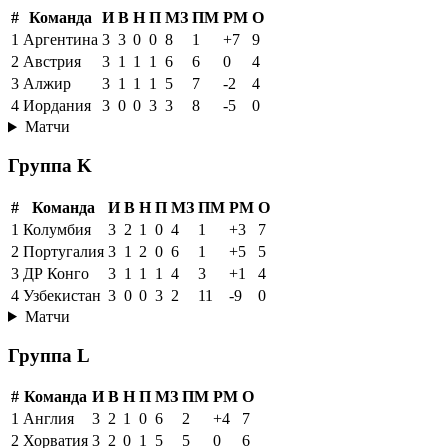
#
Команда
И
В
Н
П
МЗ
ПМ
РМ
О
1
Аргентина
3
3
0
0
8
1
+7
9
2
Австрия
3
1
1
1
6
6
0
4
3
Алжир
3
1
1
1
5
7
-2
4
4
Иордания
3
0
0
3
3
8
-5
0
Матчи
Группа K
#
Команда
И
В
Н
П
МЗ
ПМ
РМ
О
1
Колумбия
3
2
1
0
4
1
+3
7
2
Португалия
3
1
2
0
6
1
+5
5
3
ДР Конго
3
1
1
1
4
3
+1
4
4
Узбекистан
3
0
0
3
2
11
-9
0
Матчи
Группа L
#
Команда
И
В
Н
П
МЗ
ПМ
РМ
О
1
Англия
3
2
1
0
6
2
+4
7
2
Хорватия
3
2
0
1
5
5
0
6