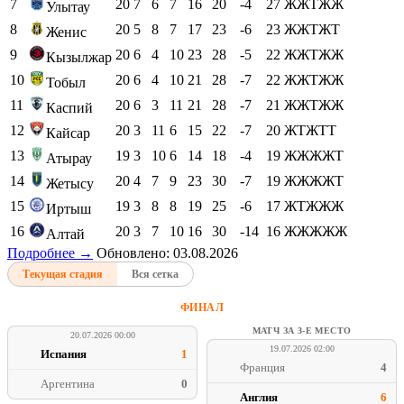
7
20
7
6
7
16
20
-4
27
ЖЖТЖЖ
Улытау
8
20
5
8
7
17
23
-6
23
ЖЖТЖТ
Женис
9
20
6
4
10
23
28
-5
22
ЖЖТЖЖ
Кызылжар
10
20
6
4
10
21
28
-7
22
ЖЖТЖЖ
Тобыл
11
20
6
3
11
21
28
-7
21
ЖЖТЖЖ
Каспий
12
20
3
11
6
15
22
-7
20
ЖТЖТТ
Кайсар
13
19
3
10
6
14
18
-4
19
ЖЖЖЖТ
Атырау
14
20
4
7
9
23
30
-7
19
ЖЖЖЖТ
Жетысу
15
19
3
8
8
19
25
-6
17
ЖТЖЖЖ
Иртыш
16
20
3
7
10
16
30
-14
16
ЖЖЖЖЖ
Алтай
Подробнее →
Обновлено: 03.08.2026
Текущая стадия
Вся сетка
ФИНАЛ
МАТЧ ЗА 3-Е МЕСТО
20.07.2026 00:00
19.07.2026 02:00
Испания
1
Франция
4
Аргентина
0
Англия
6