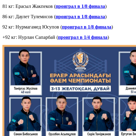
81 кг: Ерасыл Жакпеков (
проиграл в 1/8 финала
)
86 кг: Даулет Тулемисов (
проиграл в 1/8 финала
)
92 кг: Нурмагамед Юсупов (
проиграл в 1/8 финала
)
+92 кг: Нурлан Сапарбай (
проиграл в 1/4 финала
)