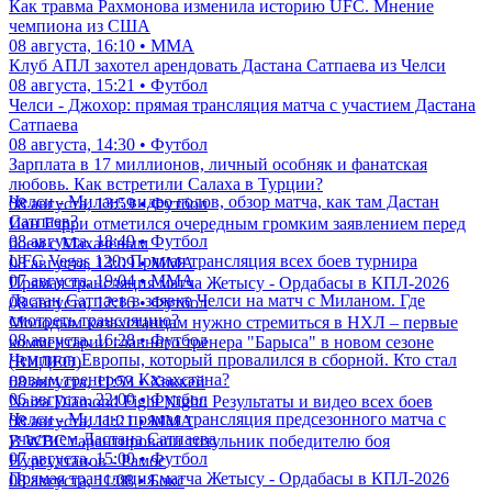
Как травма Рахмонова изменила историю UFC. Мнение
чемпиона из США
08 августа, 16:10 • ММА
Клуб АПЛ захотел арендовать Дастана Сатпаева из Челси
08 августа, 15:21 • Футбол
Челси - Джохор: прямая трансляция матча с участием Дастана
Сатпаева
08 августа, 14:30 • Футбол
Зарплата в 17 миллионов, личный особняк и фанатская
любовь. Как встретили Салаха в Турции?
Челси - Милан: видео голов, обзор матча, как там Дастан
08 августа, 13:59 • Футбол
Сатпаев?
Иан Гэрри отметился очередным громким заявлением перед
08 августа, 18:49 • Футбол
боем с Махачевым
UFC Vegas 120: Прямая трансляция всех боев турнира
08 августа, 13:09 • ММА
07 августа, 19:04 • ММА
Прямая трансляция матча Жетысу - Ордабасы в КПЛ-2026
Дастан Сатпаев в заявке Челси на матч с Миланом. Где
08 августа, 12:16 • Футбол
смотреть трансляцию?
Молодым казахстанцам нужно стремиться в НХЛ – первые
08 августа, 16:28 • Футбол
комментарии главного тренера "Барыса" в новом сезоне
Чемпион Европы, который провалился в сборной. Кто стал
(ВИДЕО)
новым тренером Казахстана?
08 августа, 11:53 • Хоккей
06 августа, 22:00 • Футбол
Naiza Diamond Fight Night: Результаты и видео всех боев
Челси - Милан: прямая трансляция предсезонного матча с
08 августа, 11:21 • ММА
участием Дастана Сатпаева
В WBC гарантировали титульник победителю боя
07 августа, 15:00 • Футбол
Нурсултанов - Рамос
Прямая трансляция матча Жетысу - Ордабасы в КПЛ-2026
08 августа, 11:08 • Бокс