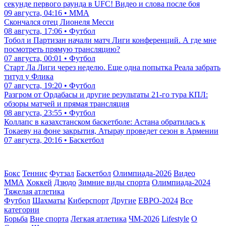
секунде первого раунда в UFC! Видео и слова после боя
09 августа, 04:16 • ММА
Скончался отец Лионеля Месси
08 августа, 17:06 • Футбол
Тобол и Партизан начали матч Лиги конференций. А где мне
посмотреть прямую трансляцию?
07 августа, 00:01 • Футбол
Старт Ла Лиги через неделю. Еще одна попытка Реала забрать
титул у Флика
07 августа, 19:20 • Футбол
Разгром от Ордабасы и другие результаты 21-го тура КПЛ:
обзоры матчей и прямая трансляция
08 августа, 23:55 • Футбол
Коллапс в казахстанском баскетболе: Астана обратилась к
Токаеву на фоне закрытия, Атырау проведет сезон в Армении
07 августа, 20:16 • Баскетбол
Бокс
Теннис
Футзал
Баскетбол
Олимпиада-2026
Видео
ММА
Хоккей
Дзюдо
Зимние виды спорта
Олимпиада-2024
Тяжелая атлетика
Футбол
Шахматы
Киберспорт
Другие
ЕВРО-2024
Все
категории
Борьба
Вне спорта
Легкая атлетика
ЧМ-2026
Lifestyle
О