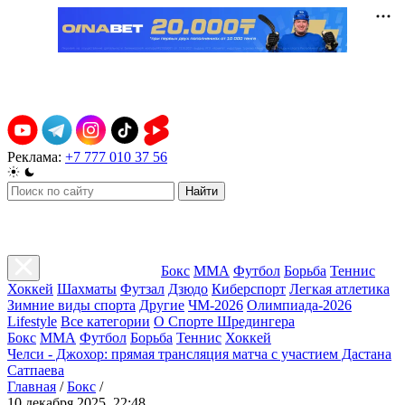
Реклама:
+7 777 010 37 56
Найти
Бокс
ММА
Футбол
Борьба
Теннис
Хоккей
Шахматы
Футзал
Дзюдо
Киберспорт
Легкая атлетика
Зимние виды спорта
Другие
ЧМ-2026
Олимпиада-2026
Lifestyle
Все категории
О Спорте Шредингера
Бокс
ММА
Футбол
Борьба
Теннис
Хоккей
Челси - Джохор: прямая трансляция матча с участием Дастана
Сатпаева
Главная
/
Бокс
/
10 декабря 2025, 22:48