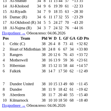
13
Al-Shabab
34
8
11
15
44
57
−13
35
14
Al-Kholood
34
9
6
19
39
61
−22
33
15
Al-Riyadh
34
7
9
18
35
63
−28
30
16
Damac (R)
34
6
11
17
32
55
−23
29
17
Al-Okhdood (R)
34
5
5
24
27
70
−43
20
18
Al-Najma (R)
34
3
7
24
32
76
−44
16
Подробнее →
Обновлено: 04.06.2026
Pos
Team
Pld
W
D
L
GF
GA
GD
Pts
1
Celtic (C)
38
26
4
8
73
41
+32
82
2
Heart of Midlothian
38
24
8
6
67
34
+33
80
3
Rangers
38
20
12
6
76
43
+33
72
4
Motherwell
38
16
13
9
59
36
+23
61
5
Hibernian
38
15
12
11
58
44
+14
57
6
Falkirk
38
14
7
17
50
62
−12
49
7
Dundee United
38
10
15
13
49
60
−11
45
8
Dundee
38
11
9
18
42
61
−19
42
9
Aberdeen
38
11
7
20
40
55
−15
40
10
Kilmarnock
38
10
10
18
50
68
−18
40
Подробнее →
Обновлено: 04.06.2026