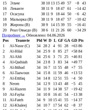
15
Эльче
38
10
13
15
49
57
−8
43
16
Леванте
38
11
9
18
47
61
−14
42
17
Осасуна
38
11
9
18
44
50
−6
42
18
Мальорка (В)
38
11
9
18
47
57
−10
42
19
Жирона (В)
38
9
14
15
39
55
−16
41
20
Реал Овьедо (В)
38
6
11
21
26
60
−34
29
Подробнее →
Обновлено: 04.06.2026
Pos
Teamvte
Pld
W
D
L
GF
GA
GD
Pts
1
Al-Nassr (C)
34
28
2
4
91
28
+63
86
2
Al-Hilal
34
25
9
0
85
27
+58
84
3
Al-Ahli
34
25
6
3
71
25
+46
81
4
Al-Qadsiah
34
23
8
3
83
34
+49
77
5
Al-Ittihad
34
16
7
11
55
48
+7
55
6
Al-Taawoun
34
15
8
11
59
46
+13
53
7
Al-Ettifaq
34
14
8
12
51
55
−4
50
8
Neom
34
12
9
13
43
48
−5
45
9
Al-Hazem
34
11
9
14
38
57
−19
42
10
Al-Fayha
34
10
8
16
41
54
−13
38
11
Al-Fateh
34
9
10
15
41
55
−14
37
12
Al-Khaleej
34
10
7
17
54
62
−8
37