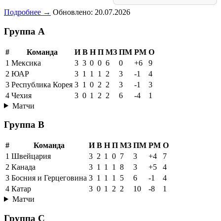
Подробнее →
Обновлено: 20.07.2026
Группа A
#
Команда
И
В
Н
П
МЗ
ПМ
РМ
О
1
Мексика
3
3
0
0
6
0
+6
9
2
ЮАР
3
1
1
1
2
3
-1
4
3
Республика Корея
3
1
0
2
2
3
-1
3
4
Чехия
3
0
1
2
2
6
-4
1
Матчи
Группа B
#
Команда
И
В
Н
П
МЗ
ПМ
РМ
О
1
Швейцария
3
2
1
0
7
3
+4
7
2
Канада
3
1
1
1
8
3
+5
4
3
Босния и Герцеговина
3
1
1
1
5
6
-1
4
4
Катар
3
0
1
2
2
10
-8
1
Матчи
Группа C