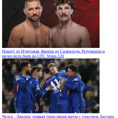
Нокаут от Нургожая, финиш от Салкиллда. Результаты и
видео всех боев на UFC Vegas 120
Челси - Джохор: прямая трансляция матча с участием Дастана