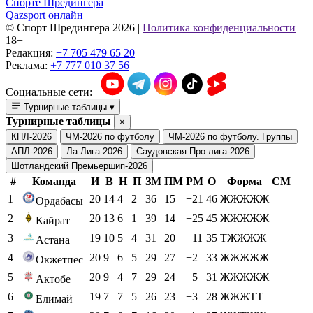
Спорте Шредингера
Qazsport онлайн
© Cпорт Шредингера 2026
|
Политика конфиденциальности
18+
Редакция:
+7 705 479 65 20
Реклама:
+7 777 010 37 56
Социальные сети:
Турнирные таблицы
▾
Турнирные таблицы
×
КПЛ-2026
ЧМ-2026 по футболу
ЧМ-2026 по футболу. Группы
АПЛ-2026
Ла Лига-2026
Саудовская Про-лига-2026
Шотландский Премьершип-2026
#
Команда
И
В
Н
П
ЗМ
ПМ
РМ
О
Форма
СМ
1
20
14
4
2
36
15
+21
46
ЖЖЖЖЖ
Ордабасы
2
20
13
6
1
39
14
+25
45
ЖЖЖЖЖ
Кайрат
3
19
10
5
4
31
20
+11
35
ТЖЖЖЖ
Астана
4
20
9
6
5
29
27
+2
33
ЖЖЖЖЖ
Окжетпес
5
20
9
4
7
29
24
+5
31
ЖЖЖЖЖ
Актобе
6
19
7
7
5
26
23
+3
28
ЖЖЖТТ
Елимай