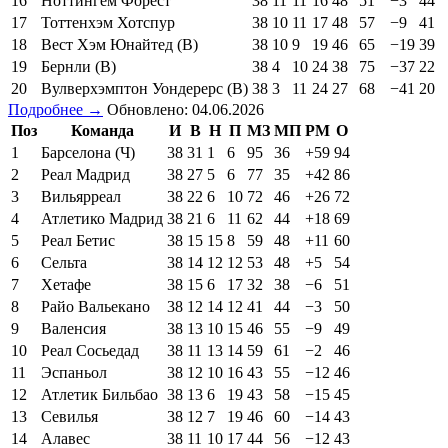
16
Ноттингем Форест
38
11
11
16
48
51
−3
44
17
Тоттенхэм Хотспур
38
10
11
17
48
57
−9
41
18
Вест Хэм Юнайтед (В)
38
10
9
19
46
65
−19
39
19
Бернли (В)
38
4
10
24
38
75
−37
22
20
Вулверхэмптон Уондерерс (В)
38
3
11
24
27
68
−41
20
Подробнее →
Обновлено: 04.06.2026
Поз
Команда
И
В
Н
П
МЗ
МП
РМ
О
1
Барселона (Ч)
38
31
1
6
95
36
+59
94
2
Реал Мадрид
38
27
5
6
77
35
+42
86
3
Вильярреал
38
22
6
10
72
46
+26
72
4
Атлетико Мадрид
38
21
6
11
62
44
+18
69
5
Реал Бетис
38
15
15
8
59
48
+11
60
6
Сельта
38
14
12
12
53
48
+5
54
7
Хетафе
38
15
6
17
32
38
−6
51
8
Райо Вальекано
38
12
14
12
41
44
−3
50
9
Валенсия
38
13
10
15
46
55
−9
49
10
Реал Сосьедад
38
11
13
14
59
61
−2
46
11
Эспаньол
38
12
10
16
43
55
−12
46
12
Атлетик Бильбао
38
13
6
19
43
58
−15
45
13
Севилья
38
12
7
19
46
60
−14
43
14
Алавес
38
11
10
17
44
56
−12
43