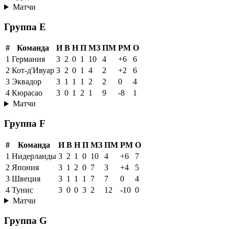
Матчи
Группа E
#
Команда
И
В
Н
П
МЗ
ПМ
РМ
О
1
Германия
3
2
0
1
10
4
+6
6
2
Кот-д'Ивуар
3
2
0
1
4
2
+2
6
3
Эквадор
3
1
1
1
2
2
0
4
4
Кюрасао
3
0
1
2
1
9
-8
1
Матчи
Группа F
#
Команда
И
В
Н
П
МЗ
ПМ
РМ
О
1
Нидерланды
3
2
1
0
10
4
+6
7
2
Япония
3
1
2
0
7
3
+4
5
3
Швеция
3
1
1
1
7
7
0
4
4
Тунис
3
0
0
3
2
12
-10
0
Матчи
Группа G