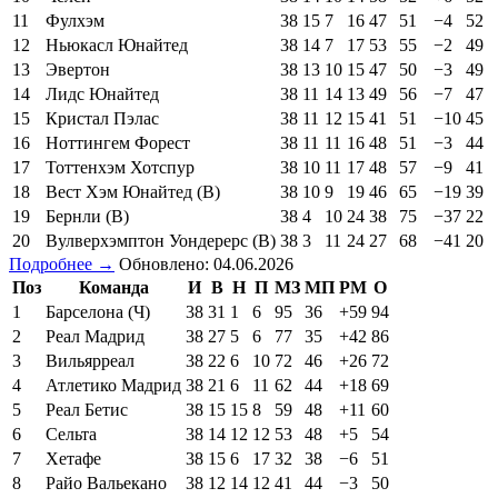
11
Фулхэм
38
15
7
16
47
51
−4
52
12
Ньюкасл Юнайтед
38
14
7
17
53
55
−2
49
13
Эвертон
38
13
10
15
47
50
−3
49
14
Лидс Юнайтед
38
11
14
13
49
56
−7
47
15
Кристал Пэлас
38
11
12
15
41
51
−10
45
16
Ноттингем Форест
38
11
11
16
48
51
−3
44
17
Тоттенхэм Хотспур
38
10
11
17
48
57
−9
41
18
Вест Хэм Юнайтед (В)
38
10
9
19
46
65
−19
39
19
Бернли (В)
38
4
10
24
38
75
−37
22
20
Вулверхэмптон Уондерерс (В)
38
3
11
24
27
68
−41
20
Подробнее →
Обновлено: 04.06.2026
Поз
Команда
И
В
Н
П
МЗ
МП
РМ
О
1
Барселона (Ч)
38
31
1
6
95
36
+59
94
2
Реал Мадрид
38
27
5
6
77
35
+42
86
3
Вильярреал
38
22
6
10
72
46
+26
72
4
Атлетико Мадрид
38
21
6
11
62
44
+18
69
5
Реал Бетис
38
15
15
8
59
48
+11
60
6
Сельта
38
14
12
12
53
48
+5
54
7
Хетафе
38
15
6
17
32
38
−6
51
8
Райо Вальекано
38
12
14
12
41
44
−3
50