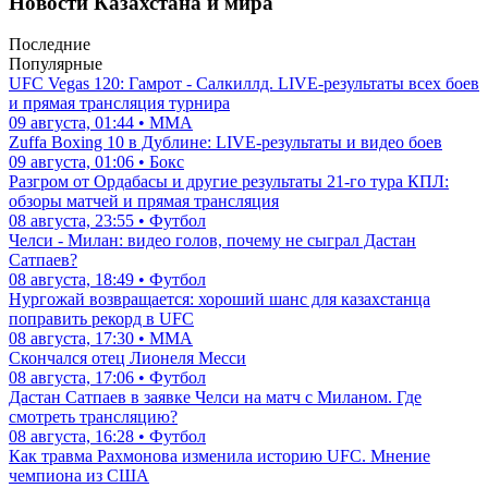
Новости Казахстана и мира
Последние
Популярные
UFC Vegas 120: Гамрот - Салкиллд. LIVE-результаты всех боев
и прямая трансляция турнира
09 августа, 01:44 • ММА
Zuffa Boxing 10 в Дублине: LIVE-результаты и видео боев
09 августа, 01:06 • Бокс
Разгром от Ордабасы и другие результаты 21-го тура КПЛ:
обзоры матчей и прямая трансляция
08 августа, 23:55 • Футбол
Челси - Милан: видео голов, почему не сыграл Дастан
Сатпаев?
08 августа, 18:49 • Футбол
Нургожай возвращается: хороший шанс для казахстанца
поправить рекорд в UFC
08 августа, 17:30 • ММА
Скончался отец Лионеля Месси
08 августа, 17:06 • Футбол
Дастан Сатпаев в заявке Челси на матч с Миланом. Где
смотреть трансляцию?
08 августа, 16:28 • Футбол
Как травма Рахмонова изменила историю UFC. Мнение
чемпиона из США