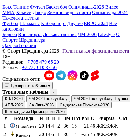
Бокс
Теннис
Футзал
Баскетбол
Олимпиада-2026
Видео
ММА
Хоккей
Дзюдо
Зимние виды спорта
Олимпиада-2024
Тяжелая атлетика
Футбол
Шахматы
Киберспорт
Другие
ЕВРО-2024
Все
категории
Борьба
Вне спорта
Легкая атлетика
ЧМ-2026
Lifestyle
О
Спорте Шредингера
Qazsport онлайн
© Cпорт Шредингера 2026
|
Политика конфиденциальности
18+
Редакция:
+7 705 479 65 20
Реклама:
+7 777 010 37 56
Социальные сети:
Турнирные таблицы
▾
Турнирные таблицы
×
КПЛ-2026
ЧМ-2026 по футболу
ЧМ-2026 по футболу. Группы
АПЛ-2026
Ла Лига-2026
Саудовская Про-лига-2026
Шотландский Премьершип-2026
#
Команда
И
В
Н
П
ЗМ
ПМ
РМ
О
Форма
СМ
1
20
14
4
2
36
15
+21
46
ЖЖЖЖЖ
Ордабасы
2
20
13
6
1
39
14
+25
45
ЖЖЖЖЖ
Кайрат