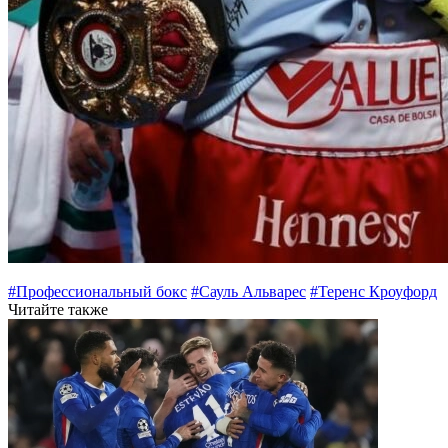
#Профессиональный бокс
#Сауль Альварес
#Теренс Кроуфорд
Читайте также