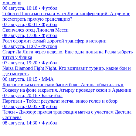
млн евро
06 августа, 10:18 • Футбол
Тобол и Партизан начали матч Лиги конференций. А где мне
посмотреть прямую трансляцию?
07 августа, 00:01 • Футбол
Скончался отец Лионеля Месси
08 августа, 17:06 • Футбол
Реал оформит самый дорогой трансфер в истории
06 августа, 11:07 • Футбол
Старт Ла Лиги через неделю. Еще одна попытка Реала забрать
титул у Флика
07 августа, 19:20 • Футбол
Naiza Diamond Fight Night. Кто возглавит турнир, какие бои и
где смотреть
06 августа, 19:15 • ММА
Коллапс в казахстанском баскетболе: Астана обратилась к
Токаеву на фоне закрытия, Атырау проведет сезон в Армении
07 августа, 20:16 • Баскетбол
Партизан - Тобол: результат матча, видео голов и обзор
07 августа, 02:05 • Футбол
Челси - Джохор: прямая трансляция матча с участием Дастана
Сатпаева
08 августа, 14:30 • Футбол