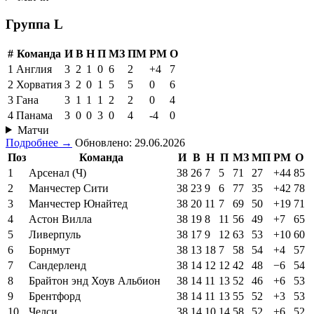
Группа L
#
Команда
И
В
Н
П
МЗ
ПМ
РМ
О
1
Англия
3
2
1
0
6
2
+4
7
2
Хорватия
3
2
0
1
5
5
0
6
3
Гана
3
1
1
1
2
2
0
4
4
Панама
3
0
0
3
0
4
-4
0
Матчи
Подробнее →
Обновлено: 29.06.2026
Поз
Команда
И
В
Н
П
МЗ
МП
РМ
О
1
Арсенал (Ч)
38
26
7
5
71
27
+44
85
2
Манчестер Сити
38
23
9
6
77
35
+42
78
3
Манчестер Юнайтед
38
20
11
7
69
50
+19
71
4
Астон Вилла
38
19
8
11
56
49
+7
65
5
Ливерпуль
38
17
9
12
63
53
+10
60
6
Борнмут
38
13
18
7
58
54
+4
57
7
Сандерленд
38
14
12
12
42
48
−6
54
8
Брайтон энд Хоув Альбион
38
14
11
13
52
46
+6
53
9
Брентфорд
38
14
11
13
55
52
+3
53
10
Челси
38
14
10
14
58
52
+6
52