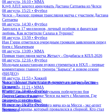
08 августа, 16:10 • ММА
Клуб АПЛ захотел арендовать Дастана Сатпаева из Челси
08 августа, 15:21 • Футбол
Челси - Джохор: прямая трансляция матча с участием Дастана
Сатпаева
08 августа, 14:30 • Футбол
Зарплата в 17 миллионов, личный особняк и фанатская
любовь. Как встретили Салаха в Турции?
08 августа, 13:59 • Футбол
Иан Гэрри отметился очередным громким заявлением перед
боем с Махачевым
08 августа, 13:09 • ММА
Прямая трансляция матча Жетысу - Ордабасы в КПЛ-2026
08 августа, 12:16 • Футбол
Молодым казахстанцам нужно стремиться в НХЛ – первые
комментарии главного тренера "Барыса" в новом сезоне
(ВИДЕО)
08 августа, 11:53 • Хоккей
Челси - Милан: видео голов, почему не сыграл Дастан
Naiza Diamond Fight Night: Результаты и видео всех боев
Сатпаев?
08 августа, 11:21 • ММА
08 августа, 18:49 • Футбол
В WBC гарантировали титульник победителю боя
Дастан Сатпаев в заявке Челси на матч с Миланом. Где
Нурсултанов - Рамос
смотреть трансляцию?
08 августа, 11:08 • Бокс
08 августа, 16:28 • Футбол
Неймар остался без Золотого мяча из-за Месси - экс-агент
Чемпион Европы, который провалился в сборной. Кто стал
бразильца