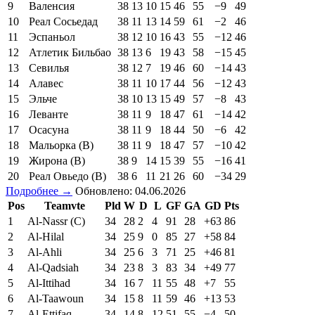
9
Валенсия
38
13
10
15
46
55
−9
49
10
Реал Сосьедад
38
11
13
14
59
61
−2
46
11
Эспаньол
38
12
10
16
43
55
−12
46
12
Атлетик Бильбао
38
13
6
19
43
58
−15
45
13
Севилья
38
12
7
19
46
60
−14
43
14
Алавес
38
11
10
17
44
56
−12
43
15
Эльче
38
10
13
15
49
57
−8
43
16
Леванте
38
11
9
18
47
61
−14
42
17
Осасуна
38
11
9
18
44
50
−6
42
18
Мальорка (В)
38
11
9
18
47
57
−10
42
19
Жирона (В)
38
9
14
15
39
55
−16
41
20
Реал Овьедо (В)
38
6
11
21
26
60
−34
29
Подробнее →
Обновлено: 04.06.2026
Pos
Teamvte
Pld
W
D
L
GF
GA
GD
Pts
1
Al-Nassr (C)
34
28
2
4
91
28
+63
86
2
Al-Hilal
34
25
9
0
85
27
+58
84
3
Al-Ahli
34
25
6
3
71
25
+46
81
4
Al-Qadsiah
34
23
8
3
83
34
+49
77
5
Al-Ittihad
34
16
7
11
55
48
+7
55
6
Al-Taawoun
34
15
8
11
59
46
+13
53
7
Al-Ettifaq
34
14
8
12
51
55
−4
50