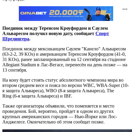
Поединок между Теренсом Кроуфордом и Саулем
Альваресом получил новую дату, сообщает
Спорт
Шредингера
.
Поединок между мексиканцем Саулем "Канело" Альваресом
(63-2-2, 39 KOs) и американцем Теренсом Кроуфордом (41-0,
31 KOs), ранее запланированный на 12 сентября на стадионе
Allegiant Stadium в Лас-Вегасе, перенесён на день позже — на
13 сентября.
На кону будет стоять статус абсолютного чемпиона мира во
втором среднем весе и пояса по версии WBC
,
WBA
-Super (10-
я защита Альвареса),
WBO
(8-я защита Альвареса),
The
Ring
(6-я защита Альвареса) и
IBF.
Также организаторы объявили, что поменяется и место
проведения. Бой, вероятно, пройдет в одном из других
крупных американских городов — Нью-Йорке или Лос-
Анджелесе. Окончательно об этом сообщат позже.