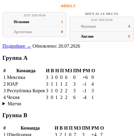
ФИНАЛ
МАТЧ ЗА 3-Е МЕСТО
20.07.2026 00:00
19.07.2026 02:00
Испания
1
Франция
4
Аргентина
0
Англия
6
Подробнее →
Обновлено: 20.07.2026
Группа A
#
Команда
И
В
Н
П
МЗ
ПМ
РМ
О
1
Мексика
3
3
0
0
6
0
+6
9
2
ЮАР
3
1
1
1
2
3
-1
4
3
Республика Корея
3
1
0
2
2
3
-1
3
4
Чехия
3
0
1
2
2
6
-4
1
Матчи
Группа B
#
Команда
И
В
Н
П
МЗ
ПМ
РМ
О
1
Швейцария
3
2
1
0
7
3
+4
7