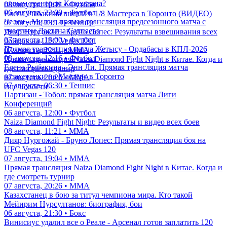
новым тренером Казахстана?
08 августа, 10:11 • Футбол
06 августа, 22:00 • Футбол
Елена Рыбакина вышла в 1/8 Мастерса в Торонто (ВИДЕО)
Челси - Милан: прямая трансляция предсезонного матча с
07 августа, 23:14 • Теннис
участием Дастана Сатпаева
Дияр Нургожай - Бруно Лопес: Результаты взвешивания всех
07 августа, 15:00 • Футбол
бойцов на UFC Vegas 120
Прямая трансляция матча Жетысу - Ордабасы в КПЛ-2026
07 августа, 22:11 • ММА
08 августа, 12:16 • Футбол
Прямая трансляция Naiza Diamond Fight Night в Китае. Когда и
Елена Рыбакина - Энн Ли. Прямая трансляция матча
где смотреть турнир
казахстанки на Мастерс в Торонто
07 августа, 20:26 • ММА
07 августа, 06:30 • Теннис
еще новости
Партизан - Тобол: прямая трансляция матча Лиги
Конференций
06 августа, 12:00 • Футбол
Naiza Diamond Fight Night: Результаты и видео всех боев
08 августа, 11:21 • ММА
Дияр Нургожай - Бруно Лопес: Прямая трансляция боя на
UFC Vegas 120
07 августа, 19:04 • ММА
Прямая трансляция Naiza Diamond Fight Night в Китае. Когда и
где смотреть турнир
07 августа, 20:26 • ММА
Казахстанец в бою за титул чемпиона мира. Кто такой
Мейирим Нурсултанов: биография, бои
06 августа, 21:30 • Бокс
Винисиус удалил все о Реале - Арсенал готов заплатить 120