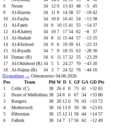
8
Neom
34
12
9
13
43
48
−5
45
9
Al-Hazem
34
11
9
14
38
57
−19
42
10
Al-Fayha
34
10
8
16
41
54
−13
38
11
Al-Fateh
34
9
10
15
41
55
−14
37
12
Al-Khaleej
34
10
7
17
54
62
−8
37
13
Al-Shabab
34
8
11
15
44
57
−13
35
14
Al-Kholood
34
9
6
19
39
61
−22
33
15
Al-Riyadh
34
7
9
18
35
63
−28
30
16
Damac (R)
34
6
11
17
32
55
−23
29
17
Al-Okhdood (R)
34
5
5
24
27
70
−43
20
18
Al-Najma (R)
34
3
7
24
32
76
−44
16
Подробнее →
Обновлено: 04.06.2026
Pos
Team
Pld
W
D
L
GF
GA
GD
Pts
1
Celtic (C)
38
26
4
8
73
41
+32
82
2
Heart of Midlothian
38
24
8
6
67
34
+33
80
3
Rangers
38
20
12
6
76
43
+33
72
4
Motherwell
38
16
13
9
59
36
+23
61
5
Hibernian
38
15
12
11
58
44
+14
57
6
Falkirk
38
14
7
17
50
62
−12
49