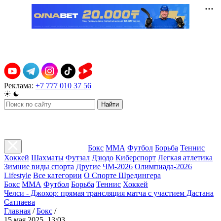
Реклама:
+7 777 010 37 56
Найти
Бокс
ММА
Футбол
Борьба
Теннис
Хоккей
Шахматы
Футзал
Дзюдо
Киберспорт
Легкая атлетика
Зимние виды спорта
Другие
ЧМ-2026
Олимпиада-2026
Lifestyle
Все категории
О Спорте Шредингера
Бокс
ММА
Футбол
Борьба
Теннис
Хоккей
Челси - Джохор: прямая трансляция матча с участием Дастана
Сатпаева
Главная
/
Бокс
/
15 мая 2025, 13:03