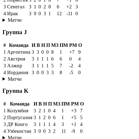
3
Сенегал
3
1
0
2
8
6
+2
3
4
Ирак
3
0
0
3
1
12
-11
0
Матчи
Группа J
#
Команда
И
В
Н
П
МЗ
ПМ
РМ
О
1
Аргентина
3
3
0
0
8
1
+7
9
2
Австрия
3
1
1
1
6
6
0
4
3
Алжир
3
1
1
1
5
7
-2
4
4
Иордания
3
0
0
3
3
8
-5
0
Матчи
Группа K
#
Команда
И
В
Н
П
МЗ
ПМ
РМ
О
1
Колумбия
3
2
1
0
4
1
+3
7
2
Португалия
3
1
2
0
6
1
+5
5
3
ДР Конго
3
1
1
1
4
3
+1
4
4
Узбекистан
3
0
0
3
2
11
-9
0
Матчи