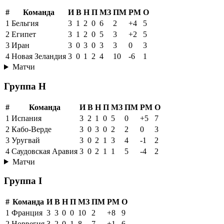
#
Команда
И
В
Н
П
МЗ
ПМ
РМ
О
1
Бельгия
3
1
2
0
6
2
+4
5
2
Египет
3
1
2
0
5
3
+2
5
3
Иран
3
0
3
0
3
3
0
3
4
Новая Зеландия
3
0
1
2
4
10
-6
1
Матчи
Группа H
#
Команда
И
В
Н
П
МЗ
ПМ
РМ
О
1
Испания
3
2
1
0
5
0
+5
7
2
Кабо-Верде
3
0
3
0
2
2
0
3
3
Уругвай
3
0
2
1
3
4
-1
2
4
Саудовская Аравия
3
0
2
1
1
5
-4
2
Матчи
Группа I
#
Команда
И
В
Н
П
МЗ
ПМ
РМ
О
1
Франция
3
3
0
0
10
2
+8
9
2
Норвегия
3
2
0
1
8
7
+1
6