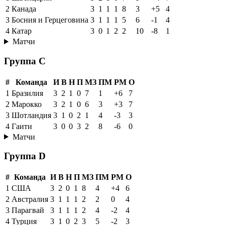
2
Канада
3
1
1
1
8
3
+5
4
3
Босния и Герцеговина
3
1
1
1
5
6
-1
4
4
Катар
3
0
1
2
2
10
-8
1
Матчи
Группа C
#
Команда
И
В
Н
П
МЗ
ПМ
РМ
О
1
Бразилия
3
2
1
0
7
1
+6
7
2
Марокко
3
2
1
0
6
3
+3
7
3
Шотландия
3
1
0
2
1
4
-3
3
4
Гаити
3
0
0
3
2
8
-6
0
Матчи
Группа D
#
Команда
И
В
Н
П
МЗ
ПМ
РМ
О
1
США
3
2
0
1
8
4
+4
6
2
Австралия
3
1
1
1
2
2
0
4
3
Парагвай
3
1
1
1
2
4
-2
4
4
Турция
3
1
0
2
3
5
-2
3