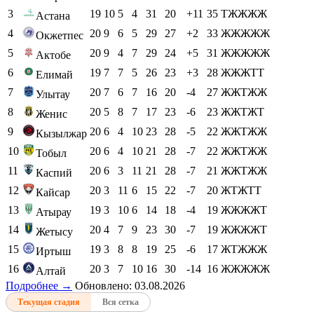
3
19
10
5
4
31
20
+11
35
ТЖЖЖЖ
Астана
4
20
9
6
5
29
27
+2
33
ЖЖЖЖЖ
Окжетпес
5
20
9
4
7
29
24
+5
31
ЖЖЖЖЖ
Актобе
6
19
7
7
5
26
23
+3
28
ЖЖЖТТ
Елимай
7
20
7
6
7
16
20
-4
27
ЖЖТЖЖ
Улытау
8
20
5
8
7
17
23
-6
23
ЖЖТЖТ
Женис
9
20
6
4
10
23
28
-5
22
ЖЖТЖЖ
Кызылжар
10
20
6
4
10
21
28
-7
22
ЖЖТЖЖ
Тобыл
11
20
6
3
11
21
28
-7
21
ЖЖТЖЖ
Каспий
12
20
3
11
6
15
22
-7
20
ЖТЖТТ
Кайсар
13
19
3
10
6
14
18
-4
19
ЖЖЖЖТ
Атырау
14
20
4
7
9
23
30
-7
19
ЖЖЖЖТ
Жетысу
15
19
3
8
8
19
25
-6
17
ЖТЖЖЖ
Иртыш
16
20
3
7
10
16
30
-14
16
ЖЖЖЖЖ
Алтай
Подробнее →
Обновлено: 03.08.2026
Текущая стадия
Вся сетка