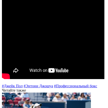
#Джейк Пол
#Энтони Джошуа
#Профессиональный бокс
Читайте также