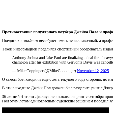
Противостояние популярного ютубера Джейка Пола и проф
Поединок в тяжёлом весе будет иметь не выставочный, а профес
Такой информацией поделился спортивный обозреватель изда
Anthony Joshua and Jake Paul are finalizing a deal for a heavy
champion after his exhibition with Gervonta Davis was cancell
— Mike Coppinger (@MikeCoppinger)
November 12, 2025
О самом бое говорили еще с лета текущего года стороны, но им
В эти выходные Джейк Пол должен был разделить ринг с Джерв
36-летний Энтони Джошуа не выходил на ринг с сентября прошл
Пол этим летом единогласным судейским решением победил Ху