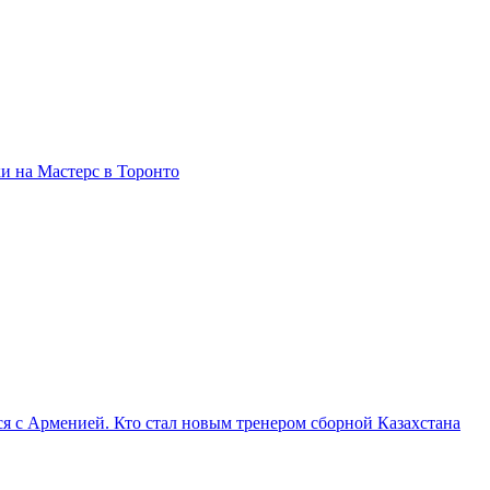
и на Мастерс в Торонто
я с Арменией. Кто стал новым тренером сборной Казахстана