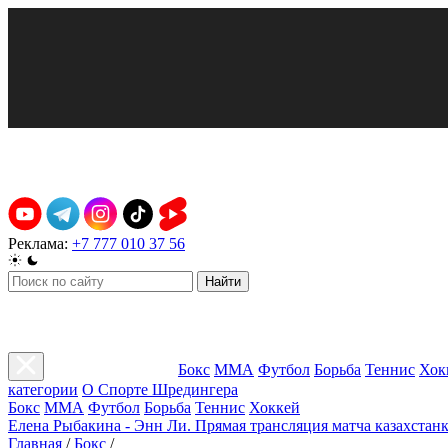
Реклама:
+7 777 010 37 56
Найти
Бокс
ММА
Футбол
Борьба
Теннис
Хок
категории
О Спорте Шредингера
Бокс
ММА
Футбол
Борьба
Теннис
Хоккей
Елена Рыбакина - Энн Ли. Прямая трансляция матча казахстанк
Главная
/
Бокс
/