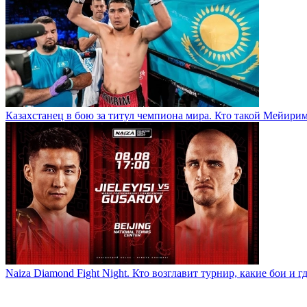
Казахстанец в бою за титул чемпиона мира. Кто такой Мейири
Naiza Diamond Fight Night. Кто возглавит турнир, какие бои и г