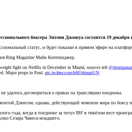
ессионального боксера Энтони Джошуа состоится 19 декабр
сиональный статус, и будет показан в прямом эфире на платформ
ния Ring Magazine Майк Коппинджер.
weight fight on Netflix in December in Miami, sources tell
@ringmagaz
ed. Major props to Paul.
pic.twitter.com/lr8OdmapUN
 не удалось договориться о правах на трансляцию поединка.
онтой Дэвисом, однако, действующий чемпион мира по боксу в л
ого года, когда в поединке за титул IBF в тяжёлом весе проиг
лио Сезара Чавеса-младшего.