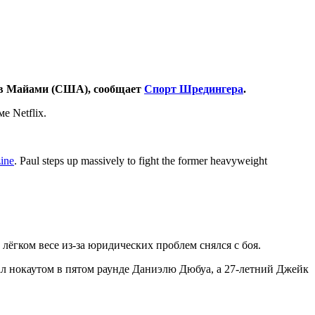
я в Майами (США), сообщает
Спорт Шредингера
.
е Netflix.
ine
. Paul steps up massively to fight the former heavyweight
ёгком весе из-за юридических проблем снялся с боя.
рал нокаутом в пятом раунде Даниэлю Дюбуа, а 27-летний Джейк