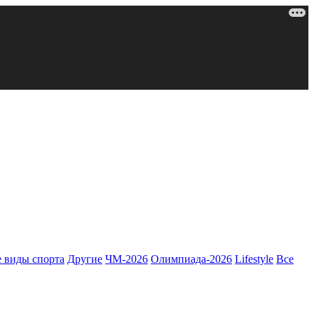
 виды спорта
Другие
ЧМ-2026
Олимпиада-2026
Lifestyle
Все