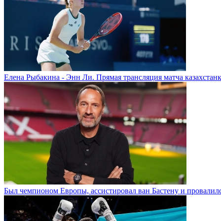
Елена Рыбакина - Энн Ли. Прямая трансляция матча казахстанк
Был чемпионом Европы, ассистировал ван Бастену и провалилс