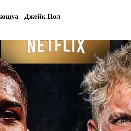
жошуа - Джейк Пол