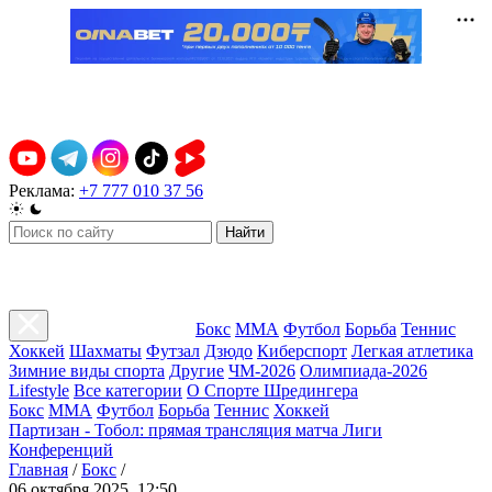
Реклама:
+7 777 010 37 56
Найти
Бокс
ММА
Футбол
Борьба
Теннис
Хоккей
Шахматы
Футзал
Дзюдо
Киберспорт
Легкая атлетика
Зимние виды спорта
Другие
ЧМ-2026
Олимпиада-2026
Lifestyle
Все категории
О Спорте Шредингера
Бокс
ММА
Футбол
Борьба
Теннис
Хоккей
Партизан - Тобол: прямая трансляция матча Лиги
Конференций
Главная
/
Бокс
/
06 октября 2025, 12:50