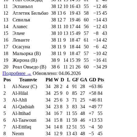
11
Эспаньол
38
12
10
16
43
55
−12
46
12
Атлетик Бильбао
38
13
6
19
43
58
−15
45
13
Севилья
38
12
7
19
46
60
−14
43
14
Алавес
38
11
10
17
44
56
−12
43
15
Эльче
38
10
13
15
49
57
−8
43
16
Леванте
38
11
9
18
47
61
−14
42
17
Осасуна
38
11
9
18
44
50
−6
42
18
Мальорка (В)
38
11
9
18
47
57
−10
42
19
Жирона (В)
38
9
14
15
39
55
−16
41
20
Реал Овьедо (В)
38
6
11
21
26
60
−34
29
Подробнее →
Обновлено: 04.06.2026
Pos
Teamvte
Pld
W
D
L
GF
GA
GD
Pts
1
Al-Nassr (C)
34
28
2
4
91
28
+63
86
2
Al-Hilal
34
25
9
0
85
27
+58
84
3
Al-Ahli
34
25
6
3
71
25
+46
81
4
Al-Qadsiah
34
23
8
3
83
34
+49
77
5
Al-Ittihad
34
16
7
11
55
48
+7
55
6
Al-Taawoun
34
15
8
11
59
46
+13
53
7
Al-Ettifaq
34
14
8
12
51
55
−4
50
8
Neom
34
12
9
13
43
48
−5
45