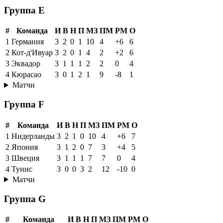
Группа E
#
Команда
И
В
Н
П
МЗ
ПМ
РМ
О
1
Германия
3
2
0
1
10
4
+6
6
2
Кот-д'Ивуар
3
2
0
1
4
2
+2
6
3
Эквадор
3
1
1
1
2
2
0
4
4
Кюрасао
3
0
1
2
1
9
-8
1
Матчи
Группа F
#
Команда
И
В
Н
П
МЗ
ПМ
РМ
О
1
Нидерланды
3
2
1
0
10
4
+6
7
2
Япония
3
1
2
0
7
3
+4
5
3
Швеция
3
1
1
1
7
7
0
4
4
Тунис
3
0
0
3
2
12
-10
0
Матчи
Группа G
#
Команда
И
В
Н
П
МЗ
ПМ
РМ
О