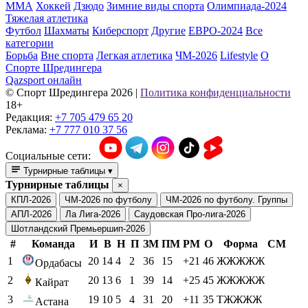
ММА
Хоккей
Дзюдо
Зимние виды спорта
Олимпиада-2024
Тяжелая атлетика
Футбол
Шахматы
Киберспорт
Другие
ЕВРО-2024
Все
категории
Борьба
Вне спорта
Легкая атлетика
ЧМ-2026
Lifestyle
О
Спорте Шредингера
Qazsport онлайн
© Cпорт Шредингера 2026
|
Политика конфиденциальности
18+
Редакция:
+7 705 479 65 20
Реклама:
+7 777 010 37 56
Социальные сети:
Турнирные таблицы
▾
Турнирные таблицы
×
КПЛ-2026
ЧМ-2026 по футболу
ЧМ-2026 по футболу. Группы
АПЛ-2026
Ла Лига-2026
Саудовская Про-лига-2026
Шотландский Премьершип-2026
#
Команда
И
В
Н
П
ЗМ
ПМ
РМ
О
Форма
СМ
1
20
14
4
2
36
15
+21
46
ЖЖЖЖЖ
Ордабасы
2
20
13
6
1
39
14
+25
45
ЖЖЖЖЖ
Кайрат
3
19
10
5
4
31
20
+11
35
ТЖЖЖЖ
Астана