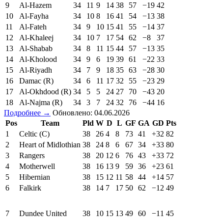
9
Al-Hazem
34
11
9
14
38
57
−19
42
10
Al-Fayha
34
10
8
16
41
54
−13
38
11
Al-Fateh
34
9
10
15
41
55
−14
37
12
Al-Khaleej
34
10
7
17
54
62
−8
37
13
Al-Shabab
34
8
11
15
44
57
−13
35
14
Al-Kholood
34
9
6
19
39
61
−22
33
15
Al-Riyadh
34
7
9
18
35
63
−28
30
16
Damac (R)
34
6
11
17
32
55
−23
29
17
Al-Okhdood (R)
34
5
5
24
27
70
−43
20
18
Al-Najma (R)
34
3
7
24
32
76
−44
16
Подробнее →
Обновлено: 04.06.2026
Pos
Team
Pld
W
D
L
GF
GA
GD
Pts
1
Celtic (C)
38
26
4
8
73
41
+32
82
2
Heart of Midlothian
38
24
8
6
67
34
+33
80
3
Rangers
38
20
12
6
76
43
+33
72
4
Motherwell
38
16
13
9
59
36
+23
61
5
Hibernian
38
15
12
11
58
44
+14
57
6
Falkirk
38
14
7
17
50
62
−12
49
7
Dundee United
38
10
15
13
49
60
−11
45