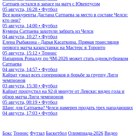
Сатпаев остался в запасе на матч с Ювентусом
05 августа, 16:28 • Футбол
Все конкуренты Дастана Сатпаева за место в составе Челси:
кто они?
05 августа, 14:00 • Футбол
Кумира Сатпаева захотели забрать из Челси
04 августа, 10:27 • Футбол
Елена Рыбакина - Дарья Касаткина. Прямая трансляция
первого матча казахстанки на Мастерс в Торонто
05 августа, 15:12 • Теннис
Напарник Роналду по ЧМ-2026 может стать одноклубником
Сатпаева
04 августа, 14:57 • Футбол
Кайрат узнал всех соперников в борьбе за группу Лиги
чемпионов
03 августа, 15:30 • Футбол
Кайрат пропустил на 92-й минуте от Левски: видео гола и
обзор матча Лиги чемпионов
05 августа, 00:19 • Футбол
Шанс для Сатпаева? Челси намерен продать трех нападающих
04 августа, 17:03 • Футбол
Бокс
Теннис
Футзал
Баскетбол
Олимпиада-2026
Видео