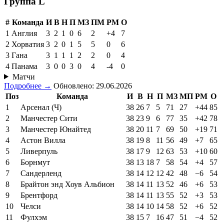
Группа L
#
Команда
И
В
Н
П
МЗ
ПМ
РМ
О
1
Англия
3
2
1
0
6
2
+4
7
2
Хорватия
3
2
0
1
5
5
0
6
3
Гана
3
1
1
1
2
2
0
4
4
Панама
3
0
0
3
0
4
-4
0
Матчи
Подробнее →
Обновлено: 29.06.2026
Поз
Команда
И
В
Н
П
МЗ
МП
РМ
О
1
Арсенал (Ч)
38
26
7
5
71
27
+44
85
2
Манчестер Сити
38
23
9
6
77
35
+42
78
3
Манчестер Юнайтед
38
20
11
7
69
50
+19
71
4
Астон Вилла
38
19
8
11
56
49
+7
65
5
Ливерпуль
38
17
9
12
63
53
+10
60
6
Борнмут
38
13
18
7
58
54
+4
57
7
Сандерленд
38
14
12
12
42
48
−6
54
8
Брайтон энд Хоув Альбион
38
14
11
13
52
46
+6
53
9
Брентфорд
38
14
11
13
55
52
+3
53
10
Челси
38
14
10
14
58
52
+6
52
11
Фулхэм
38
15
7
16
47
51
−4
52