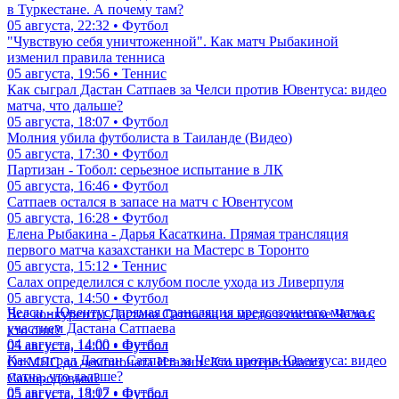
в Туркестане. А почему там?
05 августа, 22:32 • Футбол
"Чувствую себя уничтоженной". Как матч Рыбакиной
изменил правила тенниса
05 августа, 19:56 • Теннис
Как сыграл Дастан Сатпаев за Челси против Ювентуса: видео
матча, что дальше?
05 августа, 18:07 • Футбол
Молния убила футболиста в Таиланде (Видео)
05 августа, 17:30 • Футбол
Партизан - Тобол: серьезное испытание в ЛК
05 августа, 16:46 • Футбол
Сатпаев остался в запасе на матч с Ювентусом
05 августа, 16:28 • Футбол
Елена Рыбакина - Дарья Касаткина. Прямая трансляция
первого матча казахстанки на Мастерс в Торонто
05 августа, 15:12 • Теннис
Салах определился с клубом после ухода из Ливерпуля
05 августа, 14:50 • Футбол
Челси - Ювентус: прямая трансляция предсезонного матча с
Все конкуренты Дастана Сатпаева за место в составе Челси:
участием Дастана Сатпаева
кто они?
04 августа, 14:00 • Футбол
05 августа, 14:00 • Футбол
Как сыграл Дастан Сатпаев за Челси против Ювентуса: видео
От МЛС до чемпионата Италии. Кто интересовался
матча, что дальше?
Самородовым?
05 августа, 18:07 • Футбол
05 августа, 13:12 • Футбол