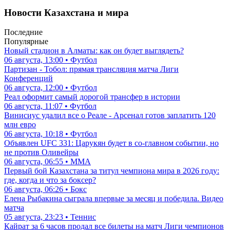
Новости Казахстана и мира
Последние
Популярные
Новый стадион в Алматы: как он будет выглядеть?
06 августа, 13:00 • Футбол
Партизан - Тобол: прямая трансляция матча Лиги
Конференций
06 августа, 12:00 • Футбол
Реал оформит самый дорогой трансфер в истории
06 августа, 11:07 • Футбол
Винисиус удалил все о Реале - Арсенал готов заплатить 120
млн евро
06 августа, 10:18 • Футбол
Объявлен UFC 331: Царукян будет в со-главном событии, но
не против Оливейры
06 августа, 06:55 • ММА
Первый бой Казахстана за титул чемпиона мира в 2026 году:
где, когда и что за боксер?
06 августа, 06:26 • Бокс
Елена Рыбакина сыграла впервые за месяц и победила. Видео
матча
05 августа, 23:23 • Теннис
Кайрат за 6 часов продал все билеты на матч Лиги чемпионов