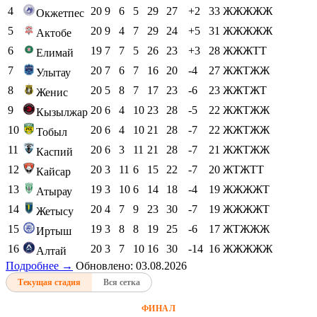
4
20
9
6
5
29
27
+2
33
ЖЖЖЖЖ
Окжетпес
5
20
9
4
7
29
24
+5
31
ЖЖЖЖЖ
Актобе
6
19
7
7
5
26
23
+3
28
ЖЖЖТТ
Елимай
7
20
7
6
7
16
20
-4
27
ЖЖТЖЖ
Улытау
8
20
5
8
7
17
23
-6
23
ЖЖТЖТ
Женис
9
20
6
4
10
23
28
-5
22
ЖЖТЖЖ
Кызылжар
10
20
6
4
10
21
28
-7
22
ЖЖТЖЖ
Тобыл
11
20
6
3
11
21
28
-7
21
ЖЖТЖЖ
Каспий
12
20
3
11
6
15
22
-7
20
ЖТЖТТ
Кайсар
13
19
3
10
6
14
18
-4
19
ЖЖЖЖТ
Атырау
14
20
4
7
9
23
30
-7
19
ЖЖЖЖТ
Жетысу
15
19
3
8
8
19
25
-6
17
ЖТЖЖЖ
Иртыш
16
20
3
7
10
16
30
-14
16
ЖЖЖЖЖ
Алтай
Подробнее →
Обновлено: 03.08.2026
Текущая стадия
Вся сетка
ФИНАЛ