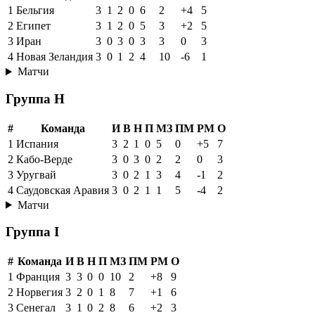
1
Бельгия
3
1
2
0
6
2
+4
5
2
Египет
3
1
2
0
5
3
+2
5
3
Иран
3
0
3
0
3
3
0
3
4
Новая Зеландия
3
0
1
2
4
10
-6
1
Матчи
Группа H
#
Команда
И
В
Н
П
МЗ
ПМ
РМ
О
1
Испания
3
2
1
0
5
0
+5
7
2
Кабо-Верде
3
0
3
0
2
2
0
3
3
Уругвай
3
0
2
1
3
4
-1
2
4
Саудовская Аравия
3
0
2
1
1
5
-4
2
Матчи
Группа I
#
Команда
И
В
Н
П
МЗ
ПМ
РМ
О
1
Франция
3
3
0
0
10
2
+8
9
2
Норвегия
3
2
0
1
8
7
+1
6
3
Сенегал
3
1
0
2
8
6
+2
3