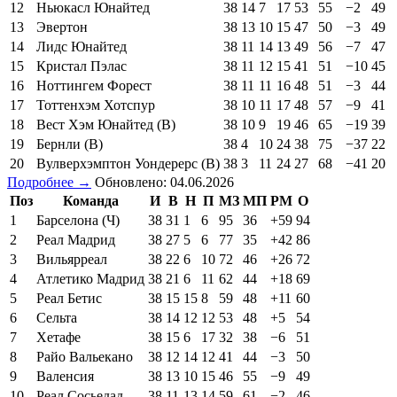
12
Ньюкасл Юнайтед
38
14
7
17
53
55
−2
49
13
Эвертон
38
13
10
15
47
50
−3
49
14
Лидс Юнайтед
38
11
14
13
49
56
−7
47
15
Кристал Пэлас
38
11
12
15
41
51
−10
45
16
Ноттингем Форест
38
11
11
16
48
51
−3
44
17
Тоттенхэм Хотспур
38
10
11
17
48
57
−9
41
18
Вест Хэм Юнайтед (В)
38
10
9
19
46
65
−19
39
19
Бернли (В)
38
4
10
24
38
75
−37
22
20
Вулверхэмптон Уондерерс (В)
38
3
11
24
27
68
−41
20
Подробнее →
Обновлено: 04.06.2026
Поз
Команда
И
В
Н
П
МЗ
МП
РМ
О
1
Барселона (Ч)
38
31
1
6
95
36
+59
94
2
Реал Мадрид
38
27
5
6
77
35
+42
86
3
Вильярреал
38
22
6
10
72
46
+26
72
4
Атлетико Мадрид
38
21
6
11
62
44
+18
69
5
Реал Бетис
38
15
15
8
59
48
+11
60
6
Сельта
38
14
12
12
53
48
+5
54
7
Хетафе
38
15
6
17
32
38
−6
51
8
Райо Вальекано
38
12
14
12
41
44
−3
50
9
Валенсия
38
13
10
15
46
55
−9
49
10
Реал Сосьедад
38
11
13
14
59
61
−2
46