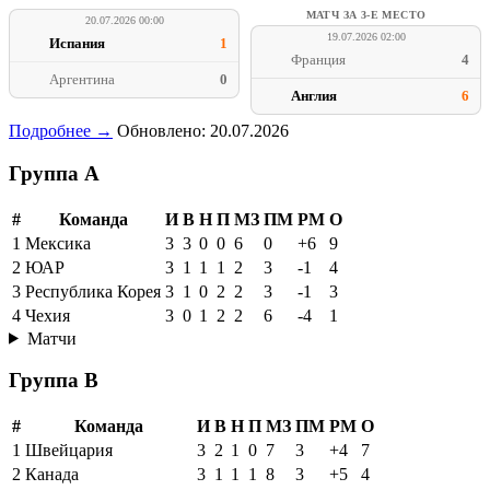
МАТЧ ЗА 3-Е МЕСТО
20.07.2026 00:00
19.07.2026 02:00
Испания
1
Франция
4
Аргентина
0
Англия
6
Подробнее →
Обновлено: 20.07.2026
Группа A
#
Команда
И
В
Н
П
МЗ
ПМ
РМ
О
1
Мексика
3
3
0
0
6
0
+6
9
2
ЮАР
3
1
1
1
2
3
-1
4
3
Республика Корея
3
1
0
2
2
3
-1
3
4
Чехия
3
0
1
2
2
6
-4
1
Матчи
Группа B
#
Команда
И
В
Н
П
МЗ
ПМ
РМ
О
1
Швейцария
3
2
1
0
7
3
+4
7
2
Канада
3
1
1
1
8
3
+5
4