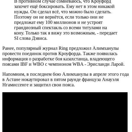
В противном случае сомневаюсь, что Кроуфорд
захочет ещё боксировать. Ему нет в этом никакой
нужды. Он сделал всё, что можно было сделать.
Поэтому он не вернётся, если только они не
предложат ему 100 миллионов и не устроят
грандиозный спектакль со всеми титулами на
кону. Только так я вижу это возможным, - передает
SI слова Дэвиса.
Ранее, популярный журнал Ring предложил Алимханулы
провести поединок против Кроуфорда. Также появилась
информация о разработке боя казахстанца, владеющего
поясами IBF и WBO с чемпионом WBA - Эрисланди Ларой.
Напомним, в последнем бою Алимханулы в апреле этого года
в Астане нокаутировал в пятом раунде француза Анауэля
Нгамиссенге и защитил свои пояса.