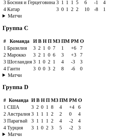
3
Босния и Герцеговина
3
1
1
1
5
6
-1
4
4
Катар
3
0
1
2
2
10
-8
1
Матчи
Группа C
#
Команда
И
В
Н
П
МЗ
ПМ
РМ
О
1
Бразилия
3
2
1
0
7
1
+6
7
2
Марокко
3
2
1
0
6
3
+3
7
3
Шотландия
3
1
0
2
1
4
-3
3
4
Гаити
3
0
0
3
2
8
-6
0
Матчи
Группа D
#
Команда
И
В
Н
П
МЗ
ПМ
РМ
О
1
США
3
2
0
1
8
4
+4
6
2
Австралия
3
1
1
1
2
2
0
4
3
Парагвай
3
1
1
1
2
4
-2
4
4
Турция
3
1
0
2
3
5
-2
3
Матчи