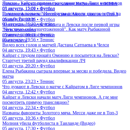
Левски - Кайрат: прямая трансляция матча Лиги чемпионов
Названы пять кандидатов на замену Инфантино в ФИФА
03 августа, 15:00 • Футбол
05 августа, 12:01 • Футбол
Головкина позвали? Инсайдеры показали список гостей на
Названы фавориты Золотого мяча. Месси даже не в Топ-3
свадьбу Роналду
05 августа, 10:36 • Футбол
03 августа, 16:10 • Футбол
Что сказали тренеры Кайрата и Левски после первой игры
"Чувствую себя уничтоженной". Как матч Рыбакиной
Лиги чемпионов
изменил правила тенниса
05 августа, 09:41 • Футбол
05 августа, 19:56 • Теннис
еще новости
Видео всех голов и матчей Дастана Сатпаева в Челси
04 августа, 19:43 • Футбол
Кайрат с трудом прошёл Омонию и посыпется на Левски?
Стартует третий раунд квалификации ЛЧ
03 августа, 20:20 • Футбол
Елена Рыбакина сыграла впервые за месяц и победила. Видео
матча
05 августа, 23:23 • Теннис
Что думают в Левски о матче с Кайратом в Лиге чемпионов
04 августа, 12:42 • Футбол
Кайрат и Левски начали матч Лиги чемпионов. А где мне
посмотреть прямую трансляцию?
04 августа, 22:34 • Футбол
Названы фавориты Золотого мяча. Месси даже не в Топ-3
05 августа, 10:36 • Футбол
Молния убила футболиста в Таиланде (Видео)
05 августа, 17:30 • Футбол