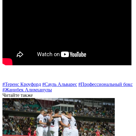
#Теренс Кроуфорд
#Сауль Альварес
#Профессиональный бокс
#Жанибек Алимханулы
Читайте также