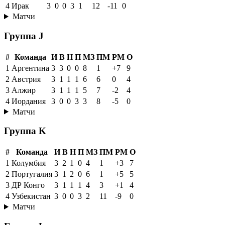
4
Ирак
3
0
0
3
1
12
-11
0
Матчи
Группа J
#
Команда
И
В
Н
П
МЗ
ПМ
РМ
О
1
Аргентина
3
3
0
0
8
1
+7
9
2
Австрия
3
1
1
1
6
6
0
4
3
Алжир
3
1
1
1
5
7
-2
4
4
Иордания
3
0
0
3
3
8
-5
0
Матчи
Группа K
#
Команда
И
В
Н
П
МЗ
ПМ
РМ
О
1
Колумбия
3
2
1
0
4
1
+3
7
2
Португалия
3
1
2
0
6
1
+5
5
3
ДР Конго
3
1
1
1
4
3
+1
4
4
Узбекистан
3
0
0
3
2
11
-9
0
Матчи