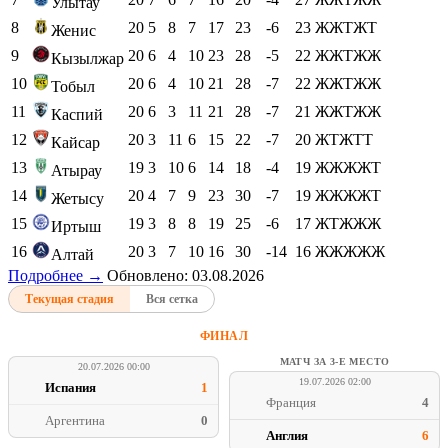
Улытау
8
20
5
8
7
17
23
-6
23
ЖЖТЖТ
Женис
9
20
6
4
10
23
28
-5
22
ЖЖТЖЖ
Кызылжар
10
20
6
4
10
21
28
-7
22
ЖЖТЖЖ
Тобыл
11
20
6
3
11
21
28
-7
21
ЖЖТЖЖ
Каспий
12
20
3
11
6
15
22
-7
20
ЖТЖТТ
Кайсар
13
19
3
10
6
14
18
-4
19
ЖЖЖЖТ
Атырау
14
20
4
7
9
23
30
-7
19
ЖЖЖЖТ
Жетысу
15
19
3
8
8
19
25
-6
17
ЖТЖЖЖ
Иртыш
16
20
3
7
10
16
30
-14
16
ЖЖЖЖЖ
Алтай
Подробнее →
Обновлено: 03.08.2026
Текущая стадия
Вся сетка
ФИНАЛ
МАТЧ ЗА 3-Е МЕСТО
20.07.2026 00:00
19.07.2026 02:00
Испания
1
Франция
4
Аргентина
0
Англия
6