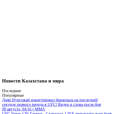
Новости Казахстана и мира
Последние
Популярные
Дияр Нургожай нокаутировал бразильца на последней
секунде первого раунда в UFC! Видео и слова после боя
09 августа, 04:16 • ММА
UFC Vegas 120: Гамрот - Салкиллд. LIVE-результаты всех боев