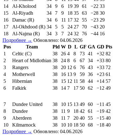
14
Al-Kholood
34
9
6
19
39
61
−22
33
15
Al-Riyadh
34
7
9
18
35
63
−28
30
16
Damac (R)
34
6
11
17
32
55
−23
29
17
Al-Okhdood (R)
34
5
5
24
27
70
−43
20
18
Al-Najma (R)
34
3
7
24
32
76
−44
16
Подробнее →
Обновлено: 04.06.2026
Pos
Team
Pld
W
D
L
GF
GA
GD
Pts
1
Celtic (C)
38
26
4
8
73
41
+32
82
2
Heart of Midlothian
38
24
8
6
67
34
+33
80
3
Rangers
38
20
12
6
76
43
+33
72
4
Motherwell
38
16
13
9
59
36
+23
61
5
Hibernian
38
15
12
11
58
44
+14
57
6
Falkirk
38
14
7
17
50
62
−12
49
7
Dundee United
38
10
15
13
49
60
−11
45
8
Dundee
38
11
9
18
42
61
−19
42
9
Aberdeen
38
11
7
20
40
55
−15
40
10
Kilmarnock
38
10
10
18
50
68
−18
40
Подробнее →
Обновлено: 04.06.2026