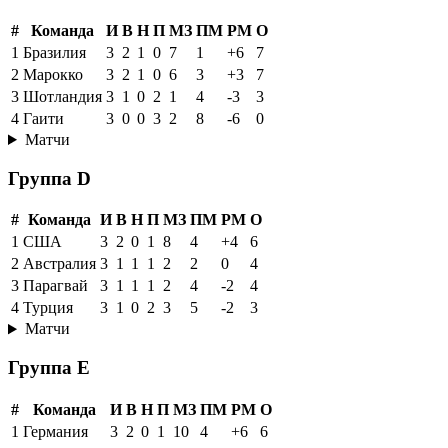
#
Команда
И
В
Н
П
МЗ
ПМ
РМ
О
1
Бразилия
3
2
1
0
7
1
+6
7
2
Марокко
3
2
1
0
6
3
+3
7
3
Шотландия
3
1
0
2
1
4
-3
3
4
Гаити
3
0
0
3
2
8
-6
0
Матчи
Группа D
#
Команда
И
В
Н
П
МЗ
ПМ
РМ
О
1
США
3
2
0
1
8
4
+4
6
2
Австралия
3
1
1
1
2
2
0
4
3
Парагвай
3
1
1
1
2
4
-2
4
4
Турция
3
1
0
2
3
5
-2
3
Матчи
Группа E
#
Команда
И
В
Н
П
МЗ
ПМ
РМ
О
1
Германия
3
2
0
1
10
4
+6
6