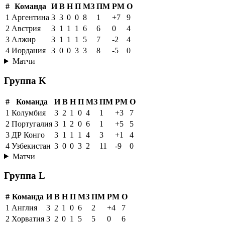
#
Команда
И
В
Н
П
МЗ
ПМ
РМ
О
1
Аргентина
3
3
0
0
8
1
+7
9
2
Австрия
3
1
1
1
6
6
0
4
3
Алжир
3
1
1
1
5
7
-2
4
4
Иордания
3
0
0
3
3
8
-5
0
Матчи
Группа K
#
Команда
И
В
Н
П
МЗ
ПМ
РМ
О
1
Колумбия
3
2
1
0
4
1
+3
7
2
Португалия
3
1
2
0
6
1
+5
5
3
ДР Конго
3
1
1
1
4
3
+1
4
4
Узбекистан
3
0
0
3
2
11
-9
0
Матчи
Группа L
#
Команда
И
В
Н
П
МЗ
ПМ
РМ
О
1
Англия
3
2
1
0
6
2
+4
7
2
Хорватия
3
2
0
1
5
5
0
6