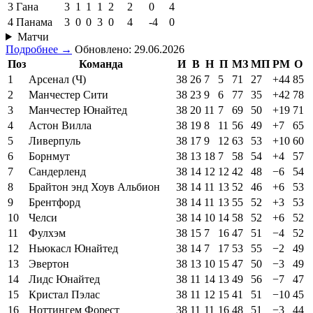
3
Гана
3
1
1
1
2
2
0
4
4
Панама
3
0
0
3
0
4
-4
0
Матчи
Подробнее →
Обновлено: 29.06.2026
Поз
Команда
И
В
Н
П
МЗ
МП
РМ
О
1
Арсенал (Ч)
38
26
7
5
71
27
+44
85
2
Манчестер Сити
38
23
9
6
77
35
+42
78
3
Манчестер Юнайтед
38
20
11
7
69
50
+19
71
4
Астон Вилла
38
19
8
11
56
49
+7
65
5
Ливерпуль
38
17
9
12
63
53
+10
60
6
Борнмут
38
13
18
7
58
54
+4
57
7
Сандерленд
38
14
12
12
42
48
−6
54
8
Брайтон энд Хоув Альбион
38
14
11
13
52
46
+6
53
9
Брентфорд
38
14
11
13
55
52
+3
53
10
Челси
38
14
10
14
58
52
+6
52
11
Фулхэм
38
15
7
16
47
51
−4
52
12
Ньюкасл Юнайтед
38
14
7
17
53
55
−2
49
13
Эвертон
38
13
10
15
47
50
−3
49
14
Лидс Юнайтед
38
11
14
13
49
56
−7
47
15
Кристал Пэлас
38
11
12
15
41
51
−10
45
16
Ноттингем Форест
38
11
11
16
48
51
−3
44