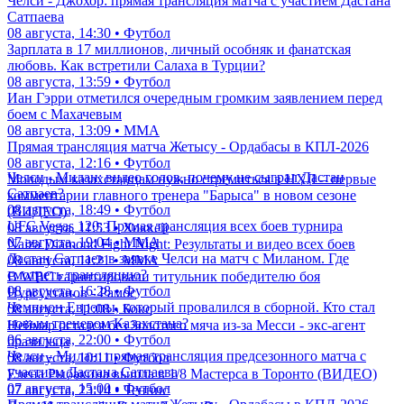
Челси - Джохор: прямая трансляция матча с участием Дастана
Сатпаева
08 августа, 14:30 • Футбол
Зарплата в 17 миллионов, личный особняк и фанатская
любовь. Как встретили Салаха в Турции?
08 августа, 13:59 • Футбол
Иан Гэрри отметился очередным громким заявлением перед
боем с Махачевым
08 августа, 13:09 • ММА
Прямая трансляция матча Жетысу - Ордабасы в КПЛ-2026
08 августа, 12:16 • Футбол
Челси - Милан: видео голов, почему не сыграл Дастан
Молодым казахстанцам нужно стремиться в НХЛ – первые
Сатпаев?
комментарии главного тренера "Барыса" в новом сезоне
08 августа, 18:49 • Футбол
(ВИДЕО)
UFC Vegas 120: Прямая трансляция всех боев турнира
08 августа, 11:53 • Хоккей
07 августа, 19:04 • ММА
Naiza Diamond Fight Night: Результаты и видео всех боев
Дастан Сатпаев в заявке Челси на матч с Миланом. Где
08 августа, 11:21 • ММА
смотреть трансляцию?
В WBC гарантировали титульник победителю боя
08 августа, 16:28 • Футбол
Нурсултанов - Рамос
Чемпион Европы, который провалился в сборной. Кто стал
08 августа, 11:08 • Бокс
новым тренером Казахстана?
Неймар остался без Золотого мяча из-за Месси - экс-агент
06 августа, 22:00 • Футбол
бразильца
Челси - Милан: прямая трансляция предсезонного матча с
08 августа, 10:11 • Футбол
участием Дастана Сатпаева
Елена Рыбакина вышла в 1/8 Мастерса в Торонто (ВИДЕО)
07 августа, 15:00 • Футбол
07 августа, 23:14 • Теннис