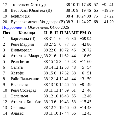
17
Тоттенхэм Хотспур
38
10
11
17
48
57
−9
41
18
Вест Хэм Юнайтед (В)
38
10
9
19
46
65
−19
39
19
Бернли (В)
38
4
10
24
38
75
−37
22
20
Вулверхэмптон Уондерерс (В)
38
3
11
24
27
68
−41
20
Подробнее →
Обновлено: 04.06.2026
Поз
Команда
И
В
Н
П
МЗ
МП
РМ
О
1
Барселона (Ч)
38
31
1
6
95
36
+59
94
2
Реал Мадрид
38
27
5
6
77
35
+42
86
3
Вильярреал
38
22
6
10
72
46
+26
72
4
Атлетико Мадрид
38
21
6
11
62
44
+18
69
5
Реал Бетис
38
15
15
8
59
48
+11
60
6
Сельта
38
14
12
12
53
48
+5
54
7
Хетафе
38
15
6
17
32
38
−6
51
8
Райо Вальекано
38
12
14
12
41
44
−3
50
9
Валенсия
38
13
10
15
46
55
−9
49
10
Реал Сосьедад
38
11
13
14
59
61
−2
46
11
Эспаньол
38
12
10
16
43
55
−12
46
12
Атлетик Бильбао
38
13
6
19
43
58
−15
45
13
Севилья
38
12
7
19
46
60
−14
43
14
Алавес
38
11
10
17
44
56
−12
43