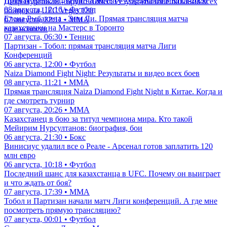
Прямая трансляция матча Жетысу - Ордабасы в КПЛ-2026
Дияр Нургожай - Бруно Лопес: Результаты взвешивания всех
08 августа, 12:16 • Футбол
бойцов на UFC Vegas 120
Елена Рыбакина - Энн Ли. Прямая трансляция матча
07 августа, 22:11 • ММА
казахстанки на Мастерс в Торонто
еще новости
07 августа, 06:30 • Теннис
Партизан - Тобол: прямая трансляция матча Лиги
Конференций
06 августа, 12:00 • Футбол
Naiza Diamond Fight Night: Результаты и видео всех боев
08 августа, 11:21 • ММА
Прямая трансляция Naiza Diamond Fight Night в Китае. Когда и
где смотреть турнир
07 августа, 20:26 • ММА
Казахстанец в бою за титул чемпиона мира. Кто такой
Мейирим Нурсултанов: биография, бои
06 августа, 21:30 • Бокс
Винисиус удалил все о Реале - Арсенал готов заплатить 120
млн евро
06 августа, 10:18 • Футбол
Последний шанс для казахстанца в UFC. Почему он выиграет
и что ждать от боя?
07 августа, 17:39 • ММА
Тобол и Партизан начали матч Лиги конференций. А где мне
посмотреть прямую трансляцию?
07 августа, 00:01 • Футбол