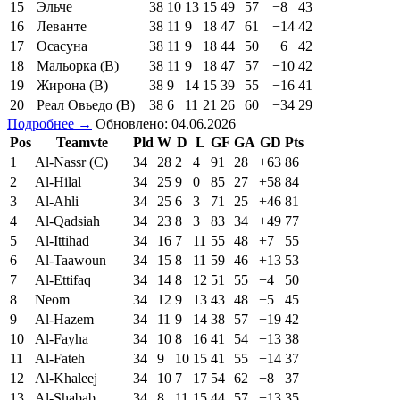
15
Эльче
38
10
13
15
49
57
−8
43
16
Леванте
38
11
9
18
47
61
−14
42
17
Осасуна
38
11
9
18
44
50
−6
42
18
Мальорка (В)
38
11
9
18
47
57
−10
42
19
Жирона (В)
38
9
14
15
39
55
−16
41
20
Реал Овьедо (В)
38
6
11
21
26
60
−34
29
Подробнее →
Обновлено: 04.06.2026
Pos
Teamvte
Pld
W
D
L
GF
GA
GD
Pts
1
Al-Nassr (C)
34
28
2
4
91
28
+63
86
2
Al-Hilal
34
25
9
0
85
27
+58
84
3
Al-Ahli
34
25
6
3
71
25
+46
81
4
Al-Qadsiah
34
23
8
3
83
34
+49
77
5
Al-Ittihad
34
16
7
11
55
48
+7
55
6
Al-Taawoun
34
15
8
11
59
46
+13
53
7
Al-Ettifaq
34
14
8
12
51
55
−4
50
8
Neom
34
12
9
13
43
48
−5
45
9
Al-Hazem
34
11
9
14
38
57
−19
42
10
Al-Fayha
34
10
8
16
41
54
−13
38
11
Al-Fateh
34
9
10
15
41
55
−14
37
12
Al-Khaleej
34
10
7
17
54
62
−8
37
13
Al-Shabab
34
8
11
15
44
57
−13
35