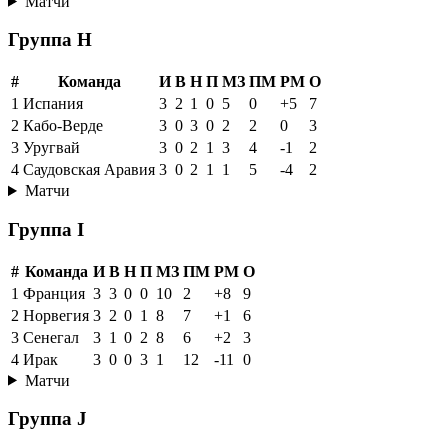
Матчи
Группа H
#
Команда
И
В
Н
П
МЗ
ПМ
РМ
О
1
Испания
3
2
1
0
5
0
+5
7
2
Кабо-Верде
3
0
3
0
2
2
0
3
3
Уругвай
3
0
2
1
3
4
-1
2
4
Саудовская Аравия
3
0
2
1
1
5
-4
2
Матчи
Группа I
#
Команда
И
В
Н
П
МЗ
ПМ
РМ
О
1
Франция
3
3
0
0
10
2
+8
9
2
Норвегия
3
2
0
1
8
7
+1
6
3
Сенегал
3
1
0
2
8
6
+2
3
4
Ирак
3
0
0
3
1
12
-11
0
Матчи
Группа J