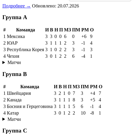
Подробнее →
Обновлено: 20.07.2026
Группа A
#
Команда
И
В
Н
П
МЗ
ПМ
РМ
О
1
Мексика
3
3
0
0
6
0
+6
9
2
ЮАР
3
1
1
1
2
3
-1
4
3
Республика Корея
3
1
0
2
2
3
-1
3
4
Чехия
3
0
1
2
2
6
-4
1
Матчи
Группа B
#
Команда
И
В
Н
П
МЗ
ПМ
РМ
О
1
Швейцария
3
2
1
0
7
3
+4
7
2
Канада
3
1
1
1
8
3
+5
4
3
Босния и Герцеговина
3
1
1
1
5
6
-1
4
4
Катар
3
0
1
2
2
10
-8
1
Матчи
Группа C