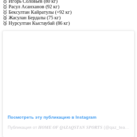
🥇 Игорь Соловьев (80 кг)
🥇 Расул Асанханов (92 кг)
🥇 Бексултан Кайратулы (+92 кг)
🥈 Жасулан Бердалы (75 кг)
🥉 Нурсултан Кыстаубай (86 кг)
Посмотреть эту публикацию в Instagram
Публикация от 𝑯𝑶𝑴𝑬 𝑶𝑭 𝑸𝑨𝒁𝑨𝑸𝑺𝑻𝑨𝑵 𝑺𝑷𝑶𝑹𝑻𝑺 (@qaz_team_official)