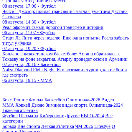
Скончался отец Лионеля Месси
08 августа, 17:06 • Футбол
Челси - Джохор: прямая трансляция матча с участием Дастана
Сатпаева
08 августа, 14:30 • Футбол
Реал оформит самый дорогой трансфер в истории
06 августа, 11:07 • Футбол
Старт Ла Лиги через неделю. Еще одна попытка Реала забрать
титул у Флика
07 августа, 19:20 • Футбол
Коллапс в казахстанском баскетболе: Астана обратилась к
Токаеву на фоне закрытия, Атырау проведет сезон в Армении
07 августа, 20:16 • Баскетбол
Naiza Diamond Fight Night. Кто возглавит турнир, какие бои и
где смотреть
06 августа, 19:15 • ММА
Бокс
Теннис
Футзал
Баскетбол
Олимпиада-2026
Видео
ММА
Хоккей
Дзюдо
Зимние виды спорта
Олимпиада-2024
Тяжелая атлетика
Футбол
Шахматы
Киберспорт
Другие
ЕВРО-2024
Все
категории
Борьба
Вне спорта
Легкая атлетика
ЧМ-2026
Lifestyle
О
Спорте Шредингера