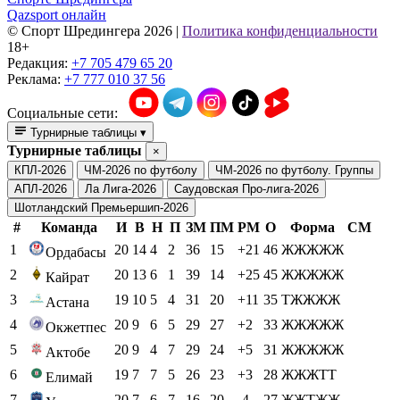
Qazsport онлайн
© Cпорт Шредингера 2026
|
Политика конфиденциальности
18+
Редакция:
+7 705 479 65 20
Реклама:
+7 777 010 37 56
Социальные сети:
Турнирные таблицы
▾
Турнирные таблицы
×
КПЛ-2026
ЧМ-2026 по футболу
ЧМ-2026 по футболу. Группы
АПЛ-2026
Ла Лига-2026
Саудовская Про-лига-2026
Шотландский Премьершип-2026
#
Команда
И
В
Н
П
ЗМ
ПМ
РМ
О
Форма
СМ
1
20
14
4
2
36
15
+21
46
ЖЖЖЖЖ
Ордабасы
2
20
13
6
1
39
14
+25
45
ЖЖЖЖЖ
Кайрат
3
19
10
5
4
31
20
+11
35
ТЖЖЖЖ
Астана
4
20
9
6
5
29
27
+2
33
ЖЖЖЖЖ
Окжетпес
5
20
9
4
7
29
24
+5
31
ЖЖЖЖЖ
Актобе
6
19
7
7
5
26
23
+3
28
ЖЖЖТТ
Елимай
7
20
7
6
7
16
20
-4
27
ЖЖТЖЖ