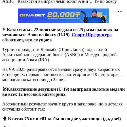
ASBC | Казахстан выиграл чемпионат Азии U-19 по боксу
У Казахстана - 22 золотые медали из 25 разыгранных на
чемпионате Азии по боксу (U-19).
Спорт Шредингера
объясняет, что смущает.
Турнир проходит в Коломбо (Шри-Ланка) под эгидой
Азиатской конфедерации бокса (ASBC) и Международной
ассоциации бокса (IBA).
На ЧА-2025 разыгрываются медали сразу в двух возрастных
категориях: первая – юношеская категория до 19 лет, вторая –
молодежная категория до 22 лет.
🥇Казахстанские девушки (U-19) выиграли золотые медали
во всех 12 весовых категориях
.
Абсолютный результат звучит круто в заголовке, но в деталях
ситуация обстоит так:
🥊 В весах 75 кг и +81 кг было по две участницы (да, две!)