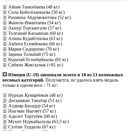
🥇 Айым Танкибаева (48 кг)
🥇 Сила Биболсынкызы (50 кг)
🥇 Рахмина Абдумежитова (52 кг)
🥇 Жанель Имантаева (54 кг)
🥇 Акнур Турсынгали (57 кг)
🥇 Толганай Касымхан (60 кг)
🥇 Алина Кудайгенова (63 кг)
🥇 Акбота Есимбекова (66 кг)
🥇 Мария Сидоренко (70 кг)
🥇 Зарина Толыбай (75 кг)
🥇 Куралай Егинбайкызы (81 кг)
🥇 Сабина Жаксылык (+81 кг)
💥 Юноши (U-19) завоевали золото в 10 из 13 возможных
весовых категорий.
Получается, не удалось взять медаль
только в одном весе - 71 кг:
🥇 Нурхан Кумарбеков (48 кг)
🥇 Досымжан Танатар (51 кг)
🥇 Алдияр Бахадур (54 кг)
🥇 Ныгман Ныгмет (57 кг)
🥇 Адилет Тортубек (60 кг)
🥇 Мухит Нуркабылулы (63,5 кг)
🥇 Султан Турдалы (67 кг)