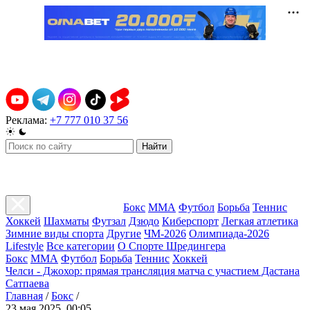
Реклама:
+7 777 010 37 56
Найти
Бокс
ММА
Футбол
Борьба
Теннис
Хоккей
Шахматы
Футзал
Дзюдо
Киберспорт
Легкая атлетика
Зимние виды спорта
Другие
ЧМ-2026
Олимпиада-2026
Lifestyle
Все категории
О Спорте Шредингера
Бокс
ММА
Футбол
Борьба
Теннис
Хоккей
Челси - Джохор: прямая трансляция матча с участием Дастана
Сатпаева
Главная
/
Бокс
/
23 мая 2025, 00:05