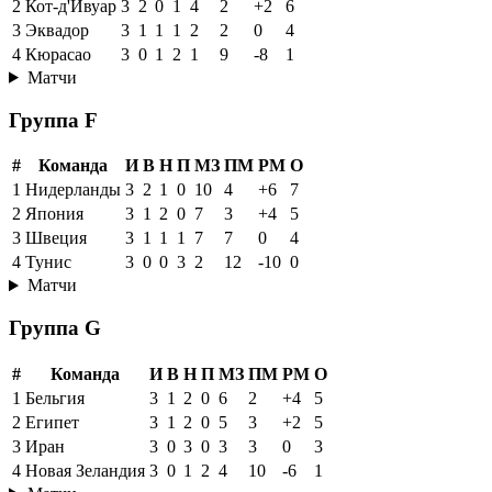
2
Кот-д'Ивуар
3
2
0
1
4
2
+2
6
3
Эквадор
3
1
1
1
2
2
0
4
4
Кюрасао
3
0
1
2
1
9
-8
1
Матчи
Группа F
#
Команда
И
В
Н
П
МЗ
ПМ
РМ
О
1
Нидерланды
3
2
1
0
10
4
+6
7
2
Япония
3
1
2
0
7
3
+4
5
3
Швеция
3
1
1
1
7
7
0
4
4
Тунис
3
0
0
3
2
12
-10
0
Матчи
Группа G
#
Команда
И
В
Н
П
МЗ
ПМ
РМ
О
1
Бельгия
3
1
2
0
6
2
+4
5
2
Египет
3
1
2
0
5
3
+2
5
3
Иран
3
0
3
0
3
3
0
3
4
Новая Зеландия
3
0
1
2
4
10
-6
1