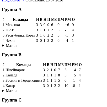
Подробнее →
Обновлено: 20.07.2026
Группа A
#
Команда
И
В
Н
П
МЗ
ПМ
РМ
О
1
Мексика
3
3
0
0
6
0
+6
9
2
ЮАР
3
1
1
1
2
3
-1
4
3
Республика Корея
3
1
0
2
2
3
-1
3
4
Чехия
3
0
1
2
2
6
-4
1
Матчи
Группа B
#
Команда
И
В
Н
П
МЗ
ПМ
РМ
О
1
Швейцария
3
2
1
0
7
3
+4
7
2
Канада
3
1
1
1
8
3
+5
4
3
Босния и Герцеговина
3
1
1
1
5
6
-1
4
4
Катар
3
0
1
2
2
10
-8
1
Матчи
Группа C