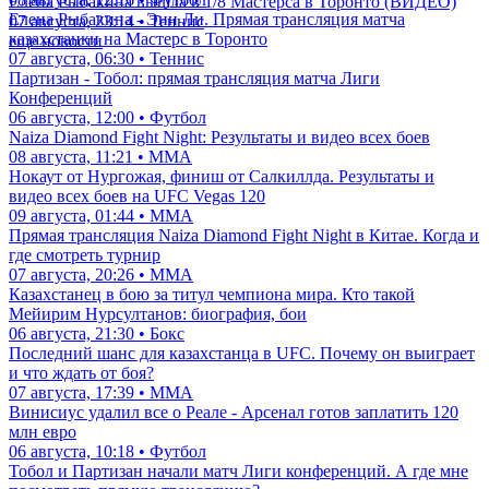
Елена Рыбакина вышла в 1/8 Мастерса в Торонто (ВИДЕО)
Елена Рыбакина - Энн Ли. Прямая трансляция матча
07 августа, 23:14 • Теннис
казахстанки на Мастерс в Торонто
еще новости
07 августа, 06:30 • Теннис
Партизан - Тобол: прямая трансляция матча Лиги
Конференций
06 августа, 12:00 • Футбол
Naiza Diamond Fight Night: Результаты и видео всех боев
08 августа, 11:21 • ММА
Нокаут от Нургожая, финиш от Салкиллда. Результаты и
видео всех боев на UFC Vegas 120
09 августа, 01:44 • ММА
Прямая трансляция Naiza Diamond Fight Night в Китае. Когда и
где смотреть турнир
07 августа, 20:26 • ММА
Казахстанец в бою за титул чемпиона мира. Кто такой
Мейирим Нурсултанов: биография, бои
06 августа, 21:30 • Бокс
Последний шанс для казахстанца в UFC. Почему он выиграет
и что ждать от боя?
07 августа, 17:39 • ММА
Винисиус удалил все о Реале - Арсенал готов заплатить 120
млн евро
06 августа, 10:18 • Футбол
Тобол и Партизан начали матч Лиги конференций. А где мне