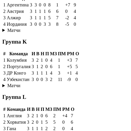
1
Аргентина
3
3
0
0
8
1
+7
9
2
Австрия
3
1
1
1
6
6
0
4
3
Алжир
3
1
1
1
5
7
-2
4
4
Иордания
3
0
0
3
3
8
-5
0
Матчи
Группа K
#
Команда
И
В
Н
П
МЗ
ПМ
РМ
О
1
Колумбия
3
2
1
0
4
1
+3
7
2
Португалия
3
1
2
0
6
1
+5
5
3
ДР Конго
3
1
1
1
4
3
+1
4
4
Узбекистан
3
0
0
3
2
11
-9
0
Матчи
Группа L
#
Команда
И
В
Н
П
МЗ
ПМ
РМ
О
1
Англия
3
2
1
0
6
2
+4
7
2
Хорватия
3
2
0
1
5
5
0
6
3
Гана
3
1
1
1
2
2
0
4