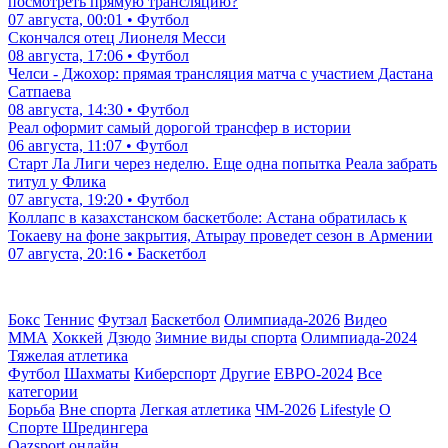
посмотреть прямую трансляцию?
07 августа, 00:01 • Футбол
Скончался отец Лионеля Месси
08 августа, 17:06 • Футбол
Челси - Джохор: прямая трансляция матча с участием Дастана
Сатпаева
08 августа, 14:30 • Футбол
Реал оформит самый дорогой трансфер в истории
06 августа, 11:07 • Футбол
Старт Ла Лиги через неделю. Еще одна попытка Реала забрать
титул у Флика
07 августа, 19:20 • Футбол
Коллапс в казахстанском баскетболе: Астана обратилась к
Токаеву на фоне закрытия, Атырау проведет сезон в Армении
07 августа, 20:16 • Баскетбол
Бокс
Теннис
Футзал
Баскетбол
Олимпиада-2026
Видео
ММА
Хоккей
Дзюдо
Зимние виды спорта
Олимпиада-2024
Тяжелая атлетика
Футбол
Шахматы
Киберспорт
Другие
ЕВРО-2024
Все
категории
Борьба
Вне спорта
Легкая атлетика
ЧМ-2026
Lifestyle
О
Спорте Шредингера
Qazsport онлайн