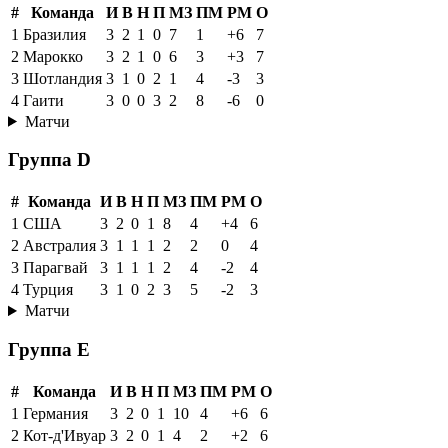
#
Команда
И
В
Н
П
МЗ
ПМ
РМ
О
1
Бразилия
3
2
1
0
7
1
+6
7
2
Марокко
3
2
1
0
6
3
+3
7
3
Шотландия
3
1
0
2
1
4
-3
3
4
Гаити
3
0
0
3
2
8
-6
0
Матчи
Группа D
#
Команда
И
В
Н
П
МЗ
ПМ
РМ
О
1
США
3
2
0
1
8
4
+4
6
2
Австралия
3
1
1
1
2
2
0
4
3
Парагвай
3
1
1
1
2
4
-2
4
4
Турция
3
1
0
2
3
5
-2
3
Матчи
Группа E
#
Команда
И
В
Н
П
МЗ
ПМ
РМ
О
1
Германия
3
2
0
1
10
4
+6
6
2
Кот-д'Ивуар
3
2
0
1
4
2
+2
6