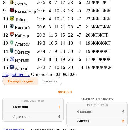
8
20
5
8
7
17
23
-6
23
ЖЖТЖТ
Женис
9
20
6
4
10
23
28
-5
22
ЖЖТЖЖ
Кызылжар
10
20
6
4
10
21
28
-7
22
ЖЖТЖЖ
Тобыл
11
20
6
3
11
21
28
-7
21
ЖЖТЖЖ
Каспий
12
20
3
11
6
15
22
-7
20
ЖТЖТТ
Кайсар
13
19
3
10
6
14
18
-4
19
ЖЖЖЖТ
Атырау
14
20
4
7
9
23
30
-7
19
ЖЖЖЖТ
Жетысу
15
19
3
8
8
19
25
-6
17
ЖТЖЖЖ
Иртыш
16
20
3
7
10
16
30
-14
16
ЖЖЖЖЖ
Алтай
Подробнее →
Обновлено: 03.08.2026
Текущая стадия
Вся сетка
ФИНАЛ
МАТЧ ЗА 3-Е МЕСТО
20.07.2026 00:00
19.07.2026 02:00
Испания
1
Франция
4
Аргентина
0
Англия
6