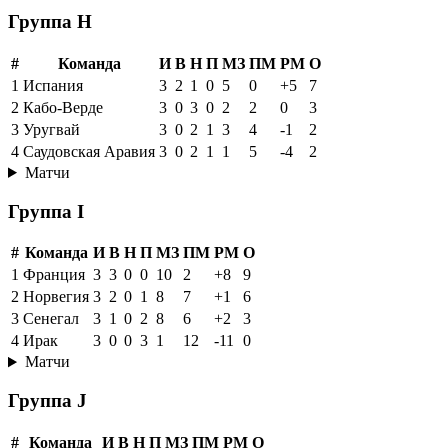
Группа H
#
Команда
И
В
Н
П
МЗ
ПМ
РМ
О
1
Испания
3
2
1
0
5
0
+5
7
2
Кабо-Верде
3
0
3
0
2
2
0
3
3
Уругвай
3
0
2
1
3
4
-1
2
4
Саудовская Аравия
3
0
2
1
1
5
-4
2
Матчи
Группа I
#
Команда
И
В
Н
П
МЗ
ПМ
РМ
О
1
Франция
3
3
0
0
10
2
+8
9
2
Норвегия
3
2
0
1
8
7
+1
6
3
Сенегал
3
1
0
2
8
6
+2
3
4
Ирак
3
0
0
3
1
12
-11
0
Матчи
Группа J
#
Команда
И
В
Н
П
МЗ
ПМ
РМ
О