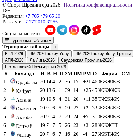
© Cпорт Шредингера 2026
|
Политика конфиденциальности
18+
Редакция:
+7 705 479 65 20
Реклама:
+7 777 010 37 56
Социальные сети:
Турнирные таблицы
▾
Турнирные таблицы
×
КПЛ-2026
ЧМ-2026 по футболу
ЧМ-2026 по футболу. Группы
АПЛ-2026
Ла Лига-2026
Саудовская Про-лига-2026
Шотландский Премьершип-2026
#
Команда
И
В
Н
П
ЗМ
ПМ
РМ
О
Форма
СМ
1
20
14
4
2
36
15
+21
46
ЖЖЖЖЖ
Ордабасы
2
20
13
6
1
39
14
+25
45
ЖЖЖЖЖ
Кайрат
3
19
10
5
4
31
20
+11
35
ТЖЖЖЖ
Астана
4
20
9
6
5
29
27
+2
33
ЖЖЖЖЖ
Окжетпес
5
20
9
4
7
29
24
+5
31
ЖЖЖЖЖ
Актобе
6
19
7
7
5
26
23
+3
28
ЖЖЖТТ
Елимай
7
20
7
6
7
16
20
-4
27
ЖЖТЖЖ
Улытау