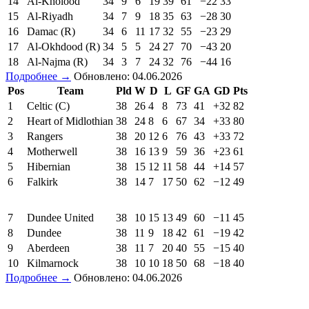
14
Al-Kholood
34
9
6
19
39
61
−22
33
15
Al-Riyadh
34
7
9
18
35
63
−28
30
16
Damac (R)
34
6
11
17
32
55
−23
29
17
Al-Okhdood (R)
34
5
5
24
27
70
−43
20
18
Al-Najma (R)
34
3
7
24
32
76
−44
16
Подробнее →
Обновлено: 04.06.2026
Pos
Team
Pld
W
D
L
GF
GA
GD
Pts
1
Celtic (C)
38
26
4
8
73
41
+32
82
2
Heart of Midlothian
38
24
8
6
67
34
+33
80
3
Rangers
38
20
12
6
76
43
+33
72
4
Motherwell
38
16
13
9
59
36
+23
61
5
Hibernian
38
15
12
11
58
44
+14
57
6
Falkirk
38
14
7
17
50
62
−12
49
7
Dundee United
38
10
15
13
49
60
−11
45
8
Dundee
38
11
9
18
42
61
−19
42
9
Aberdeen
38
11
7
20
40
55
−15
40
10
Kilmarnock
38
10
10
18
50
68
−18
40
Подробнее →
Обновлено: 04.06.2026