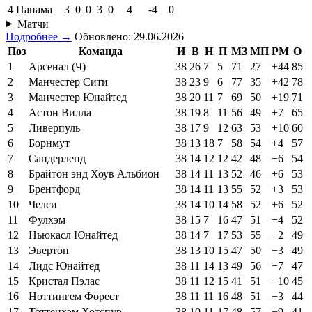
4
Панама
3
0
0
3
0
4
-4
0
Матчи
Подробнее →
Обновлено: 29.06.2026
Поз
Команда
И
В
Н
П
МЗ
МП
РМ
О
1
Арсенал (Ч)
38
26
7
5
71
27
+44
85
2
Манчестер Сити
38
23
9
6
77
35
+42
78
3
Манчестер Юнайтед
38
20
11
7
69
50
+19
71
4
Астон Вилла
38
19
8
11
56
49
+7
65
5
Ливерпуль
38
17
9
12
63
53
+10
60
6
Борнмут
38
13
18
7
58
54
+4
57
7
Сандерленд
38
14
12
12
42
48
−6
54
8
Брайтон энд Хоув Альбион
38
14
11
13
52
46
+6
53
9
Брентфорд
38
14
11
13
55
52
+3
53
10
Челси
38
14
10
14
58
52
+6
52
11
Фулхэм
38
15
7
16
47
51
−4
52
12
Ньюкасл Юнайтед
38
14
7
17
53
55
−2
49
13
Эвертон
38
13
10
15
47
50
−3
49
14
Лидс Юнайтед
38
11
14
13
49
56
−7
47
15
Кристал Пэлас
38
11
12
15
41
51
−10
45
16
Ноттингем Форест
38
11
11
16
48
51
−3
44
17
Тоттенхэм Хотспур
38
10
11
17
48
57
−9
41