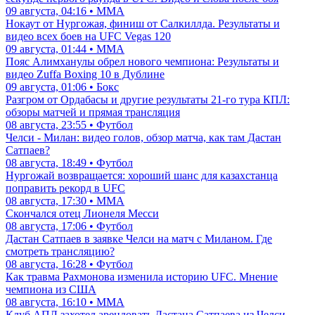
09 августа, 04:16 • ММА
Нокаут от Нургожая, финиш от Салкиллда. Результаты и
видео всех боев на UFC Vegas 120
09 августа, 01:44 • ММА
Пояс Алимханулы обрел нового чемпиона: Результаты и
видео Zuffa Boxing 10 в Дублине
09 августа, 01:06 • Бокс
Разгром от Ордабасы и другие результаты 21-го тура КПЛ:
обзоры матчей и прямая трансляция
08 августа, 23:55 • Футбол
Челси - Милан: видео голов, обзор матча, как там Дастан
Сатпаев?
08 августа, 18:49 • Футбол
Нургожай возвращается: хороший шанс для казахстанца
поправить рекорд в UFC
08 августа, 17:30 • ММА
Скончался отец Лионеля Месси
08 августа, 17:06 • Футбол
Дастан Сатпаев в заявке Челси на матч с Миланом. Где
смотреть трансляцию?
08 августа, 16:28 • Футбол
Как травма Рахмонова изменила историю UFC. Мнение
чемпиона из США
08 августа, 16:10 • ММА
Клуб АПЛ захотел арендовать Дастана Сатпаева из Челси