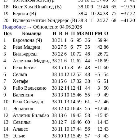
18
Вест Хэм Юнайтед (В)
38
10
9
19
46
65
−19
39
19
Бернли (В)
38
4
10
24
38
75
−37
22
20
Вулверхэмптон Уондерерс (В)
38
3
11
24
27
68
−41
20
Подробнее →
Обновлено: 04.06.2026
Поз
Команда
И
В
Н
П
МЗ
МП
РМ
О
1
Барселона (Ч)
38
31
1
6
95
36
+59
94
2
Реал Мадрид
38
27
5
6
77
35
+42
86
3
Вильярреал
38
22
6
10
72
46
+26
72
4
Атлетико Мадрид
38
21
6
11
62
44
+18
69
5
Реал Бетис
38
15
15
8
59
48
+11
60
6
Сельта
38
14
12
12
53
48
+5
54
7
Хетафе
38
15
6
17
32
38
−6
51
8
Райо Вальекано
38
12
14
12
41
44
−3
50
9
Валенсия
38
13
10
15
46
55
−9
49
10
Реал Сосьедад
38
11
13
14
59
61
−2
46
11
Эспаньол
38
12
10
16
43
55
−12
46
12
Атлетик Бильбао
38
13
6
19
43
58
−15
45
13
Севилья
38
12
7
19
46
60
−14
43
14
Алавес
38
11
10
17
44
56
−12
43
15
Эльче
38
10
13
15
49
57
−8
43