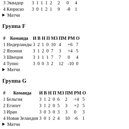
3
Эквадор
3
1
1
1
2
2
0
4
4
Кюрасао
3
0
1
2
1
9
-8
1
Матчи
Группа F
#
Команда
И
В
Н
П
МЗ
ПМ
РМ
О
1
Нидерланды
3
2
1
0
10
4
+6
7
2
Япония
3
1
2
0
7
3
+4
5
3
Швеция
3
1
1
1
7
7
0
4
4
Тунис
3
0
0
3
2
12
-10
0
Матчи
Группа G
#
Команда
И
В
Н
П
МЗ
ПМ
РМ
О
1
Бельгия
3
1
2
0
6
2
+4
5
2
Египет
3
1
2
0
5
3
+2
5
3
Иран
3
0
3
0
3
3
0
3
4
Новая Зеландия
3
0
1
2
4
10
-6
1
Матчи