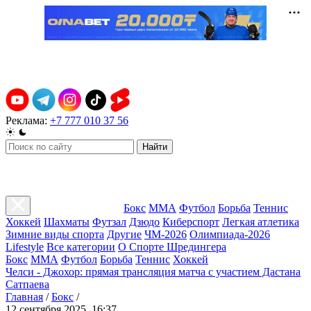
Реклама:
+7 777 010 37 56
Найти
Бокс
ММА
Футбол
Борьба
Теннис
Хоккей
Шахматы
Футзал
Дзюдо
Киберспорт
Легкая атлетика
Зимние виды спорта
Другие
ЧМ-2026
Олимпиада-2026
Lifestyle
Все категории
О Спорте Шредингера
Бокс
ММА
Футбол
Борьба
Теннис
Хоккей
Челси - Джохор: прямая трансляция матча с участием Дастана
Сатпаева
Главная
/
Бокс
/
12 сентября 2025, 16:37