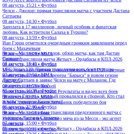
08 августа, 15:21 • Футбол
Челси - Джохор: прямая трансляция матча с участием Дастана
Сатпаева
08 августа, 14:30 • Футбол
Зарплата в 17 миллионов, личный особняк и фанатская
любовь. Как встретили Салаха в Турции?
08 августа, 13:59 • Футбол
Иан Гэрри отметился очередным громким заявлением перед
боем с Махачевым
Челси - Милан: видео голов, обзор матча, как там Дастан
08 августа, 13:09 • ММА
Сатпаев?
Прямая трансляция матча Жетысу - Ордабасы в КПЛ-2026
08 августа, 18:49 • Футбол
08 августа, 12:16 • Футбол
UFC Vegas 120: Прямая трансляция всех боев турнира
Молодым казахстанцам нужно стремиться в НХЛ – первые
07 августа, 19:04 • ММА
комментарии главного тренера "Барыса" в новом сезоне
Дастан Сатпаев в заявке Челси на матч с Миланом. Где
(ВИДЕО)
смотреть трансляцию?
08 августа, 11:53 • Хоккей
08 августа, 16:28 • Футбол
Naiza Diamond Fight Night: Результаты и видео всех боев
Чемпион Европы, который провалился в сборной. Кто стал
08 августа, 11:21 • ММА
новым тренером Казахстана?
В WBC гарантировали титульник победителю боя
06 августа, 22:00 • Футбол
Нурсултанов - Рамос
Челси - Милан: прямая трансляция предсезонного матча с
08 августа, 11:08 • Бокс
участием Дастана Сатпаева
Неймар остался без Золотого мяча из-за Месси - экс-агент
07 августа, 15:00 • Футбол
бразильца
Прямая трансляция матча Жетысу - Ордабасы в КПЛ-2026
08 августа, 10:11 • Футбол
08 августа, 12:16 • Футбол