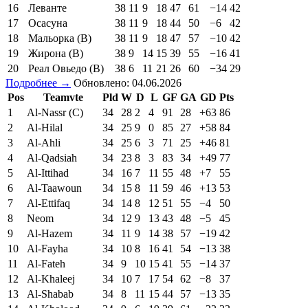
16
Леванте
38
11
9
18
47
61
−14
42
17
Осасуна
38
11
9
18
44
50
−6
42
18
Мальорка (В)
38
11
9
18
47
57
−10
42
19
Жирона (В)
38
9
14
15
39
55
−16
41
20
Реал Овьедо (В)
38
6
11
21
26
60
−34
29
Подробнее →
Обновлено: 04.06.2026
Pos
Teamvte
Pld
W
D
L
GF
GA
GD
Pts
1
Al-Nassr (C)
34
28
2
4
91
28
+63
86
2
Al-Hilal
34
25
9
0
85
27
+58
84
3
Al-Ahli
34
25
6
3
71
25
+46
81
4
Al-Qadsiah
34
23
8
3
83
34
+49
77
5
Al-Ittihad
34
16
7
11
55
48
+7
55
6
Al-Taawoun
34
15
8
11
59
46
+13
53
7
Al-Ettifaq
34
14
8
12
51
55
−4
50
8
Neom
34
12
9
13
43
48
−5
45
9
Al-Hazem
34
11
9
14
38
57
−19
42
10
Al-Fayha
34
10
8
16
41
54
−13
38
11
Al-Fateh
34
9
10
15
41
55
−14
37
12
Al-Khaleej
34
10
7
17
54
62
−8
37
13
Al-Shabab
34
8
11
15
44
57
−13
35