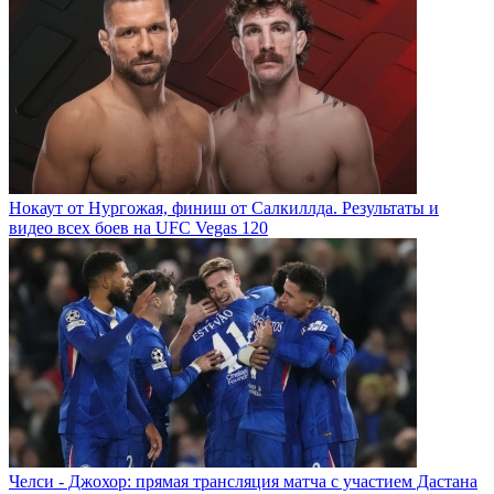
Нокаут от Нургожая, финиш от Салкиллда. Результаты и
видео всех боев на UFC Vegas 120
Челси - Джохор: прямая трансляция матча с участием Дастана