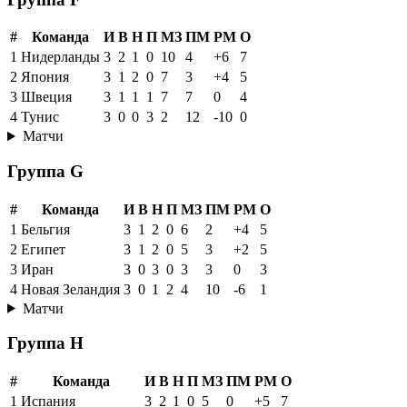
#
Команда
И
В
Н
П
МЗ
ПМ
РМ
О
1
Нидерланды
3
2
1
0
10
4
+6
7
2
Япония
3
1
2
0
7
3
+4
5
3
Швеция
3
1
1
1
7
7
0
4
4
Тунис
3
0
0
3
2
12
-10
0
Матчи
Группа G
#
Команда
И
В
Н
П
МЗ
ПМ
РМ
О
1
Бельгия
3
1
2
0
6
2
+4
5
2
Египет
3
1
2
0
5
3
+2
5
3
Иран
3
0
3
0
3
3
0
3
4
Новая Зеландия
3
0
1
2
4
10
-6
1
Матчи
Группа H
#
Команда
И
В
Н
П
МЗ
ПМ
РМ
О
1
Испания
3
2
1
0
5
0
+5
7