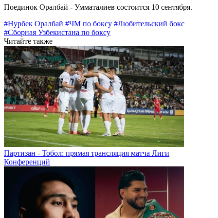
Поединок Оралбай - Умматалиев состоится 10 сентября.
#Нурбек Оралбай
#ЧМ по боксу
#Любительский бокс
#Сборная Узбекистана по боксу
Читайте также
Партизан - Тобол: прямая трансляция матча Лиги
Конференций