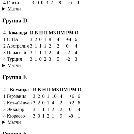
4
Гаити
3
0
0
3
2
8
-6
0
Матчи
Группа D
#
Команда
И
В
Н
П
МЗ
ПМ
РМ
О
1
США
3
2
0
1
8
4
+4
6
2
Австралия
3
1
1
1
2
2
0
4
3
Парагвай
3
1
1
1
2
4
-2
4
4
Турция
3
1
0
2
3
5
-2
3
Матчи
Группа E
#
Команда
И
В
Н
П
МЗ
ПМ
РМ
О
1
Германия
3
2
0
1
10
4
+6
6
2
Кот-д'Ивуар
3
2
0
1
4
2
+2
6
3
Эквадор
3
1
1
1
2
2
0
4
4
Кюрасао
3
0
1
2
1
9
-8
1
Матчи
Группа F