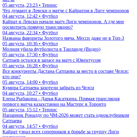
05 августа, 23:23 • Теннис
Что думают в Левски о матче с Кайратом в Лиге чемпионов
04 августа, 12:42 • Футбол
Кайрат и Левски начали матч Лиги чемпионов. А где мне
посмотреть прямую трансляцию?
04 августа, 22:34 • Футбол
Названы фавориты Золотого мяча. Месси даже не в Топ-3
05 августа, 10:36 • Футбол
Молния убила футболиста в Таиланде (Видео)
05 августа, 17:30 • Футбол
Сатпаев остался в запасе на матч с Ювентусом
05 августа, 16:28 • Футбол
Все конкуренты Дастана Сатпаева за место в составе Челси:
кто они?
05 августа, 14:00 • Футбол
Кумира Сатпаева захотели забрать из Челси
04 августа, 10:27 • Футбол
Елена Рыбакина - Дарья Касаткина. Прямая трансляция
первого матча казахстанки на Мастерс в Торонто
05 августа, 15:12 • Теннис
Напарник Роналду по ЧМ-2026 может стать одноклубником
Сатпаева
04 августа, 14:57 • Футбол
Кайрат узнал всех соперников в борьбе за группу Лиги