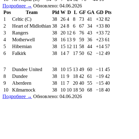
Подробнее →
Обновлено: 04.06.2026
Pos
Team
Pld
W
D
L
GF
GA
GD
Pts
1
Celtic (C)
38
26
4
8
73
41
+32
82
2
Heart of Midlothian
38
24
8
6
67
34
+33
80
3
Rangers
38
20
12
6
76
43
+33
72
4
Motherwell
38
16
13
9
59
36
+23
61
5
Hibernian
38
15
12
11
58
44
+14
57
6
Falkirk
38
14
7
17
50
62
−12
49
7
Dundee United
38
10
15
13
49
60
−11
45
8
Dundee
38
11
9
18
42
61
−19
42
9
Aberdeen
38
11
7
20
40
55
−15
40
10
Kilmarnock
38
10
10
18
50
68
−18
40
Подробнее →
Обновлено: 04.06.2026