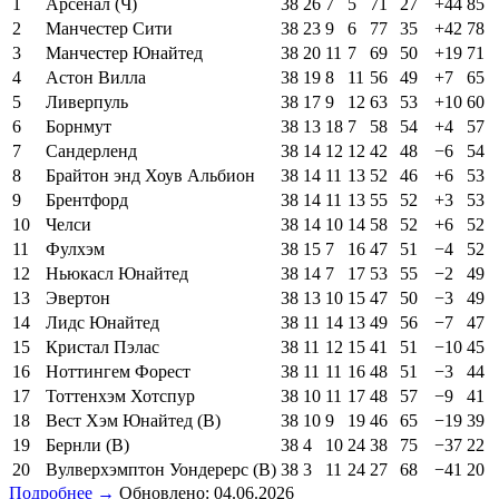
1
Арсенал (Ч)
38
26
7
5
71
27
+44
85
2
Манчестер Сити
38
23
9
6
77
35
+42
78
3
Манчестер Юнайтед
38
20
11
7
69
50
+19
71
4
Астон Вилла
38
19
8
11
56
49
+7
65
5
Ливерпуль
38
17
9
12
63
53
+10
60
6
Борнмут
38
13
18
7
58
54
+4
57
7
Сандерленд
38
14
12
12
42
48
−6
54
8
Брайтон энд Хоув Альбион
38
14
11
13
52
46
+6
53
9
Брентфорд
38
14
11
13
55
52
+3
53
10
Челси
38
14
10
14
58
52
+6
52
11
Фулхэм
38
15
7
16
47
51
−4
52
12
Ньюкасл Юнайтед
38
14
7
17
53
55
−2
49
13
Эвертон
38
13
10
15
47
50
−3
49
14
Лидс Юнайтед
38
11
14
13
49
56
−7
47
15
Кристал Пэлас
38
11
12
15
41
51
−10
45
16
Ноттингем Форест
38
11
11
16
48
51
−3
44
17
Тоттенхэм Хотспур
38
10
11
17
48
57
−9
41
18
Вест Хэм Юнайтед (В)
38
10
9
19
46
65
−19
39
19
Бернли (В)
38
4
10
24
38
75
−37
22
20
Вулверхэмптон Уондерерс (В)
38
3
11
24
27
68
−41
20
Подробнее →
Обновлено: 04.06.2026