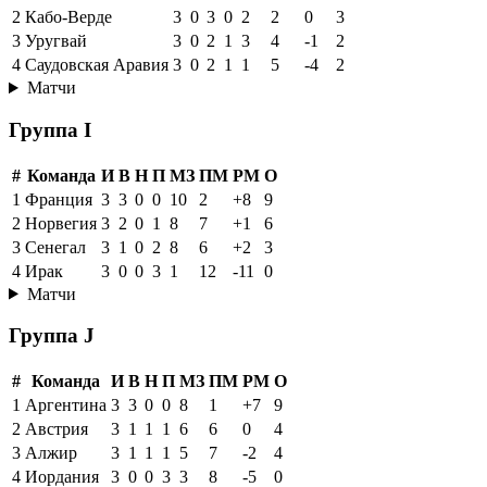
2
Кабо-Верде
3
0
3
0
2
2
0
3
3
Уругвай
3
0
2
1
3
4
-1
2
4
Саудовская Аравия
3
0
2
1
1
5
-4
2
Матчи
Группа I
#
Команда
И
В
Н
П
МЗ
ПМ
РМ
О
1
Франция
3
3
0
0
10
2
+8
9
2
Норвегия
3
2
0
1
8
7
+1
6
3
Сенегал
3
1
0
2
8
6
+2
3
4
Ирак
3
0
0
3
1
12
-11
0
Матчи
Группа J
#
Команда
И
В
Н
П
МЗ
ПМ
РМ
О
1
Аргентина
3
3
0
0
8
1
+7
9
2
Австрия
3
1
1
1
6
6
0
4
3
Алжир
3
1
1
1
5
7
-2
4
4
Иордания
3
0
0
3
3
8
-5
0