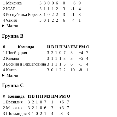
1
Мексика
3
3
0
0
6
0
+6
9
2
ЮАР
3
1
1
1
2
3
-1
4
3
Республика Корея
3
1
0
2
2
3
-1
3
4
Чехия
3
0
1
2
2
6
-4
1
Матчи
Группа B
#
Команда
И
В
Н
П
МЗ
ПМ
РМ
О
1
Швейцария
3
2
1
0
7
3
+4
7
2
Канада
3
1
1
1
8
3
+5
4
3
Босния и Герцеговина
3
1
1
1
5
6
-1
4
4
Катар
3
0
1
2
2
10
-8
1
Матчи
Группа C
#
Команда
И
В
Н
П
МЗ
ПМ
РМ
О
1
Бразилия
3
2
1
0
7
1
+6
7
2
Марокко
3
2
1
0
6
3
+3
7
3
Шотландия
3
1
0
2
1
4
-3
3