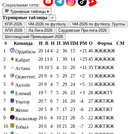
Социальные сети:
Турнирные таблицы
▾
Турнирные таблицы
×
КПЛ-2026
ЧМ-2026 по футболу
ЧМ-2026 по футболу. Группы
АПЛ-2026
Ла Лига-2026
Саудовская Про-лига-2026
Шотландский Премьершип-2026
#
Команда
И
В
Н
П
ЗМ
ПМ
РМ
О
Форма
СМ
1
20
14
4
2
36
15
+21
46
ЖЖЖЖЖ
Ордабасы
2
20
13
6
1
39
14
+25
45
ЖЖЖЖЖ
Кайрат
3
19
10
5
4
31
20
+11
35
ТЖЖЖЖ
Астана
4
20
9
6
5
29
27
+2
33
ЖЖЖЖЖ
Окжетпес
5
20
9
4
7
29
24
+5
31
ЖЖЖЖЖ
Актобе
6
19
7
7
5
26
23
+3
28
ЖЖЖТТ
Елимай
7
20
7
6
7
16
20
-4
27
ЖЖТЖЖ
Улытау
8
20
5
8
7
17
23
-6
23
ЖЖТЖТ
Женис
9
20
6
4
10
23
28
-5
22
ЖЖТЖЖ
Кызылжар
10
20
6
4
10
21
28
-7
22
ЖЖТЖЖ
Тобыл