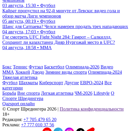
чемпионов
03 августа, 15:30 • Футбол
Кайрат пропустил на 92-й минуте от Левски: видео гола и
обзор матча Лиги чемпионов
05 августа, 00:19 • Футбол
Шанс для Сатпаева? Челси намерен продать трех нападающих
04 августа, 17:03 • Футбол
Где смотреть UFC Fight Night 284: Гамрот – Салкиллд.
Сохранит ли казахстанец Дияр Нургожай место в UFC?
04 августа, 18:58 • ММА
Бокс
Теннис
Футзал
Баскетбол
Олимпиада-2026
Видео
ММА
Хоккей
Дзюдо
Зимние виды спорта
Олимпиада-2024
Тяжелая атлетика
Футбол
Шахматы
Киберспорт
Другие
ЕВРО-2024
Все
категории
Борьба
Вне спорта
Легкая атлетика
ЧМ-2026
Lifestyle
О
Спорте Шредингера
Qazsport онлайн
© Cпорт Шредингера 2026
|
Политика конфиденциальности
18+
Редакция:
+7 705 479 65 20
Реклама:
+7 777 010 37 56