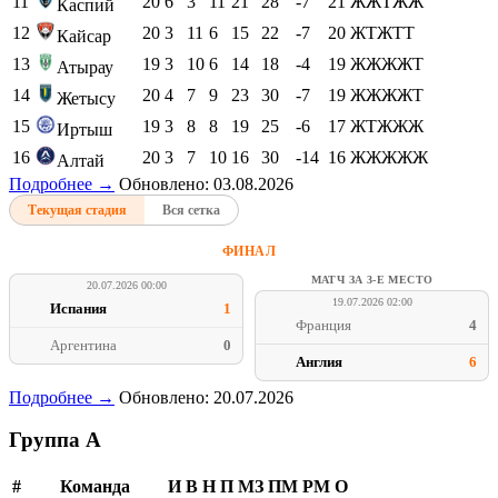
11
20
6
3
11
21
28
-7
21
ЖЖТЖЖ
Каспий
12
20
3
11
6
15
22
-7
20
ЖТЖТТ
Кайсар
13
19
3
10
6
14
18
-4
19
ЖЖЖЖТ
Атырау
14
20
4
7
9
23
30
-7
19
ЖЖЖЖТ
Жетысу
15
19
3
8
8
19
25
-6
17
ЖТЖЖЖ
Иртыш
16
20
3
7
10
16
30
-14
16
ЖЖЖЖЖ
Алтай
Подробнее →
Обновлено: 03.08.2026
Текущая стадия
Вся сетка
ФИНАЛ
МАТЧ ЗА 3-Е МЕСТО
20.07.2026 00:00
19.07.2026 02:00
Испания
1
Франция
4
Аргентина
0
Англия
6
Подробнее →
Обновлено: 20.07.2026
Группа A
#
Команда
И
В
Н
П
МЗ
ПМ
РМ
О