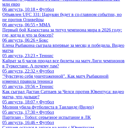
млн евро
06 августа, 10:18 • Футбол
Объявлен UFC 331: Царукян будет в со-главном событии, но
не против Оливейры
06 августа, 06:55 • ММА
Первый бой Казахстана за титул чемпиона мира в 2026 году:
где, когда и что за боксер?
06 августа, 06:26 • Бокс
Елена Рыбакина сыграла впервые за месяц и победила. Видео
матча
05 августа, 23:23 • Теннис
Кайрат за 6 часов продал все билеты на матч Лиги чемпионов
в Туркестане. А почему там?
05 августа, 22:32 • Футбол
"Чувствую себя уничтоженной". Как матч Рыбакиной
изменил правила тенниса
05 августа, 19:56 • Теннис
Как сыграл Дастан Сатпаев за Челси против Ювентуса: видео
матча, что дальше?
05 августа, 18:07 • Футбол
Молния убила футболиста в Таиланде (Видео)
05 августа, 17:30 • Футбол
Партизан - Тобол: серьезное испытание в ЛК
05 августа, 16:46 • Футбол
Сатпаев остался в запасе на матч с Ювентусом