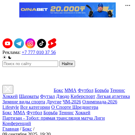
Реклама:
+7 777 010 37 56
Найти
Бокс
ММА
Футбол
Борьба
Теннис
Хоккей
Шахматы
Футзал
Дзюдо
Киберспорт
Легкая атлетика
Зимние виды спорта
Другие
ЧМ-2026
Олимпиада-2026
Lifestyle
Все категории
О Спорте Шредингера
Бокс
ММА
Футбол
Борьба
Теннис
Хоккей
Партизан - Тобол: прямая трансляция матча Лиги
Конференций
Главная
/
Бокс
/
09 сентября 2025, 19:20