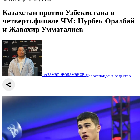
Казахстан против Узбекистана в
четвертьфинале ЧМ: Нурбек Оралбай
и Жавохир Умматалиев
Азамат Жоламанов
Корреспондент-редактор