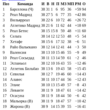
Поз
Команда
И
В
Н
П
МЗ
МП
РМ
О
1
Барселона (Ч)
38
31
1
6
95
36
+59
94
2
Реал Мадрид
38
27
5
6
77
35
+42
86
3
Вильярреал
38
22
6
10
72
46
+26
72
4
Атлетико Мадрид
38
21
6
11
62
44
+18
69
5
Реал Бетис
38
15
15
8
59
48
+11
60
6
Сельта
38
14
12
12
53
48
+5
54
7
Хетафе
38
15
6
17
32
38
−6
51
8
Райо Вальекано
38
12
14
12
41
44
−3
50
9
Валенсия
38
13
10
15
46
55
−9
49
10
Реал Сосьедад
38
11
13
14
59
61
−2
46
11
Эспаньол
38
12
10
16
43
55
−12
46
12
Атлетик Бильбао
38
13
6
19
43
58
−15
45
13
Севилья
38
12
7
19
46
60
−14
43
14
Алавес
38
11
10
17
44
56
−12
43
15
Эльче
38
10
13
15
49
57
−8
43
16
Леванте
38
11
9
18
47
61
−14
42
17
Осасуна
38
11
9
18
44
50
−6
42
18
Мальорка (В)
38
11
9
18
47
57
−10
42
19
Жирона (В)
38
9
14
15
39
55
−16
41