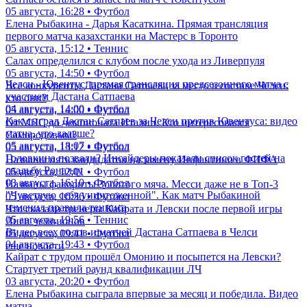
05 августа, 16:28 • Футбол
Елена Рыбакина - Дарья Касаткина. Прямая трансляция
первого матча казахстанки на Мастерс в Торонто
05 августа, 15:12 • Теннис
Салах определился с клубом после ухода из Ливерпуля
05 августа, 14:50 • Футбол
Челси - Ювентус: прямая трансляция предсезонного матча с
Все конкуренты Дастана Сатпаева за место в составе Челси:
участием Дастана Сатпаева
кто они?
04 августа, 14:00 • Футбол
05 августа, 14:00 • Футбол
Как сыграл Дастан Сатпаев за Челси против Ювентуса: видео
От МЛС до чемпионата Италии. Кто интересовался
матча, что дальше?
Самородовым?
05 августа, 18:07 • Футбол
05 августа, 13:12 • Футбол
Головкина позвали? Инсайдеры показали список гостей на
Названы пять кандидатов на замену Инфантино в ФИФА
свадьбу Роналду
05 августа, 12:01 • Футбол
03 августа, 16:10 • Футбол
Названы фавориты Золотого мяча. Месси даже не в Топ-3
"Чувствую себя уничтоженной". Как матч Рыбакиной
05 августа, 10:36 • Футбол
изменил правила тенниса
Что сказали тренеры Кайрата и Левски после первой игры
05 августа, 19:56 • Теннис
Лиги чемпионов
Видео всех голов и матчей Дастана Сатпаева в Челси
05 августа, 09:41 • Футбол
04 августа, 19:43 • Футбол
еще новости
Кайрат с трудом прошёл Омонию и посыпется на Левски?
Стартует третий раунд квалификации ЛЧ
03 августа, 20:20 • Футбол
Елена Рыбакина сыграла впервые за месяц и победила. Видео
матча