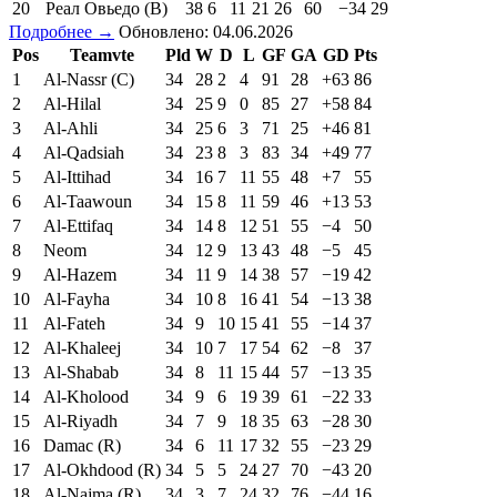
20
Реал Овьедо (В)
38
6
11
21
26
60
−34
29
Подробнее →
Обновлено: 04.06.2026
Pos
Teamvte
Pld
W
D
L
GF
GA
GD
Pts
1
Al-Nassr (C)
34
28
2
4
91
28
+63
86
2
Al-Hilal
34
25
9
0
85
27
+58
84
3
Al-Ahli
34
25
6
3
71
25
+46
81
4
Al-Qadsiah
34
23
8
3
83
34
+49
77
5
Al-Ittihad
34
16
7
11
55
48
+7
55
6
Al-Taawoun
34
15
8
11
59
46
+13
53
7
Al-Ettifaq
34
14
8
12
51
55
−4
50
8
Neom
34
12
9
13
43
48
−5
45
9
Al-Hazem
34
11
9
14
38
57
−19
42
10
Al-Fayha
34
10
8
16
41
54
−13
38
11
Al-Fateh
34
9
10
15
41
55
−14
37
12
Al-Khaleej
34
10
7
17
54
62
−8
37
13
Al-Shabab
34
8
11
15
44
57
−13
35
14
Al-Kholood
34
9
6
19
39
61
−22
33
15
Al-Riyadh
34
7
9
18
35
63
−28
30
16
Damac (R)
34
6
11
17
32
55
−23
29
17
Al-Okhdood (R)
34
5
5
24
27
70
−43
20
18
Al-Najma (R)
34
3
7
24
32
76
−44
16