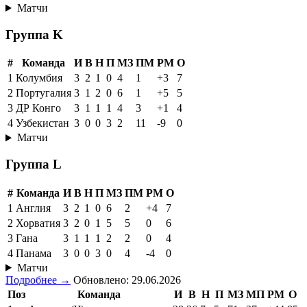
Матчи
Группа K
#
Команда
И
В
Н
П
МЗ
ПМ
РМ
О
1
Колумбия
3
2
1
0
4
1
+3
7
2
Португалия
3
1
2
0
6
1
+5
5
3
ДР Конго
3
1
1
1
4
3
+1
4
4
Узбекистан
3
0
0
3
2
11
-9
0
Матчи
Группа L
#
Команда
И
В
Н
П
МЗ
ПМ
РМ
О
1
Англия
3
2
1
0
6
2
+4
7
2
Хорватия
3
2
0
1
5
5
0
6
3
Гана
3
1
1
1
2
2
0
4
4
Панама
3
0
0
3
0
4
-4
0
Матчи
Подробнее →
Обновлено: 29.06.2026
Поз
Команда
И
В
Н
П
МЗ
МП
РМ
О