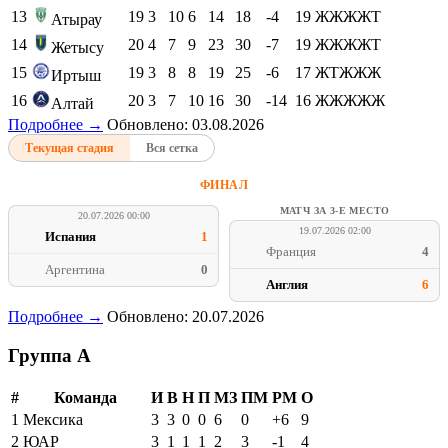
13
19
3
10
6
14
18
-4
19
ЖЖЖЖТ
Атырау
14
20
4
7
9
23
30
-7
19
ЖЖЖЖТ
Жетысу
15
19
3
8
8
19
25
-6
17
ЖТЖЖЖ
Иртыш
16
20
3
7
10
16
30
-14
16
ЖЖЖЖЖ
Алтай
Подробнее →
Обновлено: 03.08.2026
Текущая стадия
Вся сетка
ФИНАЛ
МАТЧ ЗА 3-Е МЕСТО
20.07.2026 00:00
19.07.2026 02:00
Испания
1
Франция
4
Аргентина
0
Англия
6
Подробнее →
Обновлено: 20.07.2026
Группа A
#
Команда
И
В
Н
П
МЗ
ПМ
РМ
О
1
Мексика
3
3
0
0
6
0
+6
9
2
ЮАР
3
1
1
1
2
3
-1
4