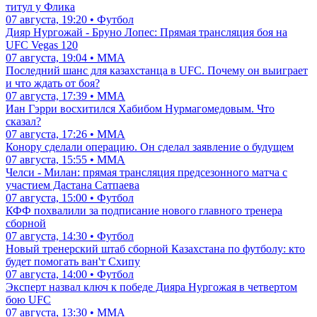
титул у Флика
07 августа, 19:20 • Футбол
Дияр Нургожай - Бруно Лопес: Прямая трансляция боя на
UFC Vegas 120
07 августа, 19:04 • ММА
Последний шанс для казахстанца в UFC. Почему он выиграет
и что ждать от боя?
07 августа, 17:39 • ММА
Иан Гэрри восхитился Хабибом Нурмагомедовым. Что
сказал?
07 августа, 17:26 • ММА
Конору сделали операцию. Он сделал заявление о будущем
07 августа, 15:55 • ММА
Челси - Милан: прямая трансляция предсезонного матча с
участием Дастана Сатпаева
07 августа, 15:00 • Футбол
КФФ похвалили за подписание нового главного тренера
сборной
07 августа, 14:30 • Футбол
Новый тренерский штаб сборной Казахстана по футболу: кто
будет помогать ван'т Схипу
07 августа, 14:00 • Футбол
Эксперт назвал ключ к победе Дияра Нургожая в четвертом
бою UFC
07 августа, 13:30 • ММА