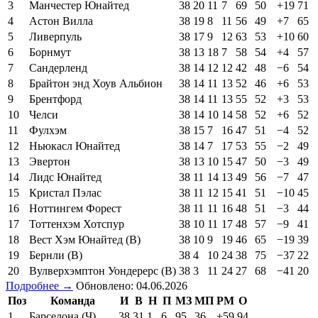
3
Манчестер Юнайтед
38
20
11
7
69
50
+19
71
4
Астон Вилла
38
19
8
11
56
49
+7
65
5
Ливерпуль
38
17
9
12
63
53
+10
60
6
Борнмут
38
13
18
7
58
54
+4
57
7
Сандерленд
38
14
12
12
42
48
−6
54
8
Брайтон энд Хоув Альбион
38
14
11
13
52
46
+6
53
9
Брентфорд
38
14
11
13
55
52
+3
53
10
Челси
38
14
10
14
58
52
+6
52
11
Фулхэм
38
15
7
16
47
51
−4
52
12
Ньюкасл Юнайтед
38
14
7
17
53
55
−2
49
13
Эвертон
38
13
10
15
47
50
−3
49
14
Лидс Юнайтед
38
11
14
13
49
56
−7
47
15
Кристал Пэлас
38
11
12
15
41
51
−10
45
16
Ноттингем Форест
38
11
11
16
48
51
−3
44
17
Тоттенхэм Хотспур
38
10
11
17
48
57
−9
41
18
Вест Хэм Юнайтед (В)
38
10
9
19
46
65
−19
39
19
Бернли (В)
38
4
10
24
38
75
−37
22
20
Вулверхэмптон Уондерерс (В)
38
3
11
24
27
68
−41
20
Подробнее →
Обновлено: 04.06.2026
Поз
Команда
И
В
Н
П
МЗ
МП
РМ
О
1
Барселона (Ч)
38
31
1
6
95
36
+59
94