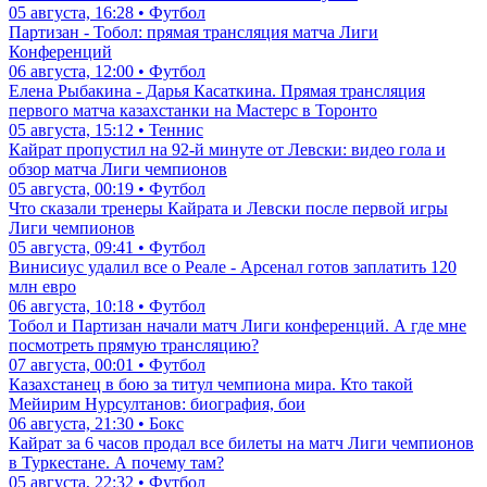
05 августа, 16:28 • Футбол
Партизан - Тобол: прямая трансляция матча Лиги
Конференций
06 августа, 12:00 • Футбол
Елена Рыбакина - Дарья Касаткина. Прямая трансляция
первого матча казахстанки на Мастерс в Торонто
05 августа, 15:12 • Теннис
Кайрат пропустил на 92-й минуте от Левски: видео гола и
обзор матча Лиги чемпионов
05 августа, 00:19 • Футбол
Что сказали тренеры Кайрата и Левски после первой игры
Лиги чемпионов
05 августа, 09:41 • Футбол
Винисиус удалил все о Реале - Арсенал готов заплатить 120
млн евро
06 августа, 10:18 • Футбол
Тобол и Партизан начали матч Лиги конференций. А где мне
посмотреть прямую трансляцию?
07 августа, 00:01 • Футбол
Казахстанец в бою за титул чемпиона мира. Кто такой
Мейирим Нурсултанов: биография, бои
06 августа, 21:30 • Бокс
Кайрат за 6 часов продал все билеты на матч Лиги чемпионов
в Туркестане. А почему там?
05 августа, 22:32 • Футбол