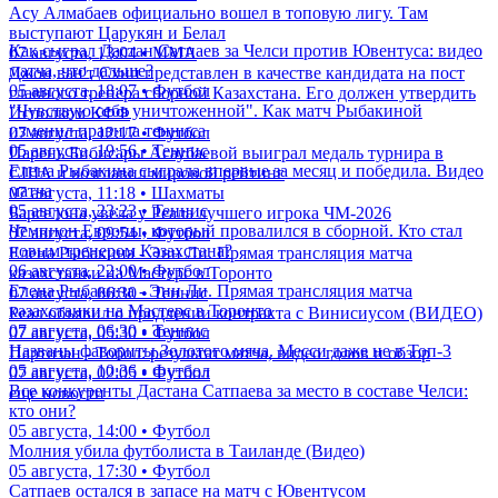
Асу Алмабаев официально вошел в топовую лигу. Там
выступают Царукян и Белал
Как сыграл Дастан Сатпаев за Челси против Ювентуса: видео
07 августа, 13:04 • ММА
матча, что дальше?
Джон ван'т Схип представлен в качестве кандидата на пост
05 августа, 18:07 • Футбол
главного тренера сборной Казахстана. Его должен утвердить
"Чувствую себя уничтоженной". Как матч Рыбакиной
Исполком КФФ
изменил правила тенниса
07 августа, 12:17 • Футбол
05 августа, 19:56 • Теннис
Парень Бибисары Асаубаевой выиграл медаль турнира в
Елена Рыбакина сыграла впервые за месяц и победила. Видео
США и возглавил мировой рейтинг
матча
07 августа, 11:18 • Шахматы
05 августа, 23:23 • Теннис
Барселона увела у Реала лучшего игрока ЧМ-2026
Чемпион Европы, который провалился в сборной. Кто стал
07 августа, 09:54 • Футбол
новым тренером Казахстана?
Елена Рыбакина - Энн Ли. Прямая трансляция матча
06 августа, 22:00 • Футбол
казахстанки на Мастерс в Торонто
Елена Рыбакина - Энн Ли. Прямая трансляция матча
07 августа, 06:30 • Теннис
казахстанки на Мастерс в Торонто
Реал объявил о продлении контракта с Винисиусом (ВИДЕО)
07 августа, 06:30 • Теннис
07 августа, 05:30 • Футбол
Названы фавориты Золотого мяча. Месси даже не в Топ-3
Партизан - Тобол: результат матча, видео голов и обзор
05 августа, 10:36 • Футбол
07 августа, 02:05 • Футбол
Все конкуренты Дастана Сатпаева за место в составе Челси:
еще новости
кто они?
05 августа, 14:00 • Футбол
Молния убила футболиста в Таиланде (Видео)
05 августа, 17:30 • Футбол
Сатпаев остался в запасе на матч с Ювентусом