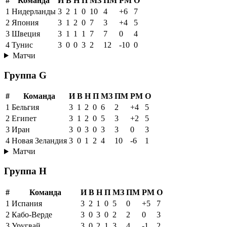
#
Команда
И
В
Н
П
МЗ
ПМ
РМ
О
1
Нидерланды
3
2
1
0
10
4
+6
7
2
Япония
3
1
2
0
7
3
+4
5
3
Швеция
3
1
1
1
7
7
0
4
4
Тунис
3
0
0
3
2
12
-10
0
Матчи
Группа G
#
Команда
И
В
Н
П
МЗ
ПМ
РМ
О
1
Бельгия
3
1
2
0
6
2
+4
5
2
Египет
3
1
2
0
5
3
+2
5
3
Иран
3
0
3
0
3
3
0
3
4
Новая Зеландия
3
0
1
2
4
10
-6
1
Матчи
Группа H
#
Команда
И
В
Н
П
МЗ
ПМ
РМ
О
1
Испания
3
2
1
0
5
0
+5
7
2
Кабо-Верде
3
0
3
0
2
2
0
3
3
Уругвай
3
0
2
1
3
4
-1
2