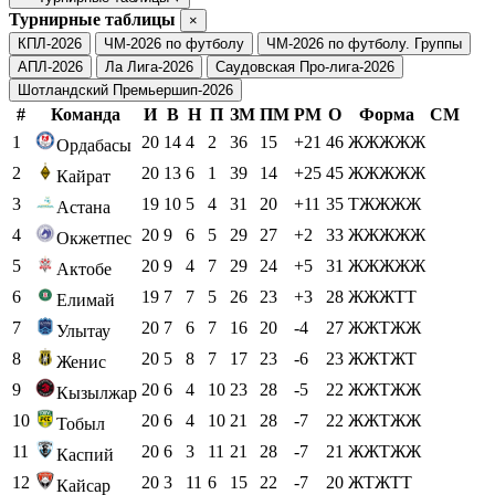
Турнирные таблицы
×
КПЛ-2026
ЧМ-2026 по футболу
ЧМ-2026 по футболу. Группы
АПЛ-2026
Ла Лига-2026
Саудовская Про-лига-2026
Шотландский Премьершип-2026
#
Команда
И
В
Н
П
ЗМ
ПМ
РМ
О
Форма
СМ
1
20
14
4
2
36
15
+21
46
ЖЖЖЖЖ
Ордабасы
2
20
13
6
1
39
14
+25
45
ЖЖЖЖЖ
Кайрат
3
19
10
5
4
31
20
+11
35
ТЖЖЖЖ
Астана
4
20
9
6
5
29
27
+2
33
ЖЖЖЖЖ
Окжетпес
5
20
9
4
7
29
24
+5
31
ЖЖЖЖЖ
Актобе
6
19
7
7
5
26
23
+3
28
ЖЖЖТТ
Елимай
7
20
7
6
7
16
20
-4
27
ЖЖТЖЖ
Улытау
8
20
5
8
7
17
23
-6
23
ЖЖТЖТ
Женис
9
20
6
4
10
23
28
-5
22
ЖЖТЖЖ
Кызылжар
10
20
6
4
10
21
28
-7
22
ЖЖТЖЖ
Тобыл
11
20
6
3
11
21
28
-7
21
ЖЖТЖЖ
Каспий
12
20
3
11
6
15
22
-7
20
ЖТЖТТ
Кайсар