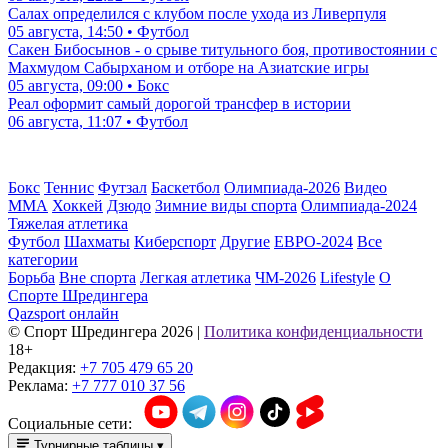
Салах определился с клубом после ухода из Ливерпуля
05 августа, 14:50 • Футбол
Сакен Бибосынов - о срыве титульного боя, противостоянии с
Махмудом Сабырханом и отборе на Азиатские игры
05 августа, 09:00 • Бокс
Реал оформит самый дорогой трансфер в истории
06 августа, 11:07 • Футбол
Бокс
Теннис
Футзал
Баскетбол
Олимпиада-2026
Видео
ММА
Хоккей
Дзюдо
Зимние виды спорта
Олимпиада-2024
Тяжелая атлетика
Футбол
Шахматы
Киберспорт
Другие
ЕВРО-2024
Все
категории
Борьба
Вне спорта
Легкая атлетика
ЧМ-2026
Lifestyle
О
Спорте Шредингера
Qazsport онлайн
© Cпорт Шредингера 2026
|
Политика конфиденциальности
18+
Редакция:
+7 705 479 65 20
Реклама:
+7 777 010 37 56
Социальные сети:
Турнирные таблицы
▾