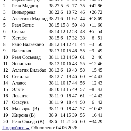
2
Реал Мадрид
38
27
5
6
77
35
+42
86
3
Вильярреал
38
22
6
10
72
46
+26
72
4
Атлетико Мадрид
38
21
6
11
62
44
+18
69
5
Реал Бетис
38
15
15
8
59
48
+11
60
6
Сельта
38
14
12
12
53
48
+5
54
7
Хетафе
38
15
6
17
32
38
−6
51
8
Райо Вальекано
38
12
14
12
41
44
−3
50
9
Валенсия
38
13
10
15
46
55
−9
49
10
Реал Сосьедад
38
11
13
14
59
61
−2
46
11
Эспаньол
38
12
10
16
43
55
−12
46
12
Атлетик Бильбао
38
13
6
19
43
58
−15
45
13
Севилья
38
12
7
19
46
60
−14
43
14
Алавес
38
11
10
17
44
56
−12
43
15
Эльче
38
10
13
15
49
57
−8
43
16
Леванте
38
11
9
18
47
61
−14
42
17
Осасуна
38
11
9
18
44
50
−6
42
18
Мальорка (В)
38
11
9
18
47
57
−10
42
19
Жирона (В)
38
9
14
15
39
55
−16
41
20
Реал Овьедо (В)
38
6
11
21
26
60
−34
29
Подробнее →
Обновлено: 04.06.2026