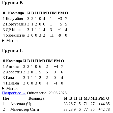
Группа K
#
Команда
И
В
Н
П
МЗ
ПМ
РМ
О
1
Колумбия
3
2
1
0
4
1
+3
7
2
Португалия
3
1
2
0
6
1
+5
5
3
ДР Конго
3
1
1
1
4
3
+1
4
4
Узбекистан
3
0
0
3
2
11
-9
0
Матчи
Группа L
#
Команда
И
В
Н
П
МЗ
ПМ
РМ
О
1
Англия
3
2
1
0
6
2
+4
7
2
Хорватия
3
2
0
1
5
5
0
6
3
Гана
3
1
1
1
2
2
0
4
4
Панама
3
0
0
3
0
4
-4
0
Матчи
Подробнее →
Обновлено: 29.06.2026
Поз
Команда
И
В
Н
П
МЗ
МП
РМ
О
1
Арсенал (Ч)
38
26
7
5
71
27
+44
85
2
Манчестер Сити
38
23
9
6
77
35
+42
78