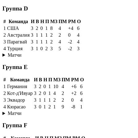
Группа D
#
Команда
И
В
Н
П
МЗ
ПМ
РМ
О
1
США
3
2
0
1
8
4
+4
6
2
Австралия
3
1
1
1
2
2
0
4
3
Парагвай
3
1
1
1
2
4
-2
4
4
Турция
3
1
0
2
3
5
-2
3
Матчи
Группа E
#
Команда
И
В
Н
П
МЗ
ПМ
РМ
О
1
Германия
3
2
0
1
10
4
+6
6
2
Кот-д'Ивуар
3
2
0
1
4
2
+2
6
3
Эквадор
3
1
1
1
2
2
0
4
4
Кюрасао
3
0
1
2
1
9
-8
1
Матчи
Группа F