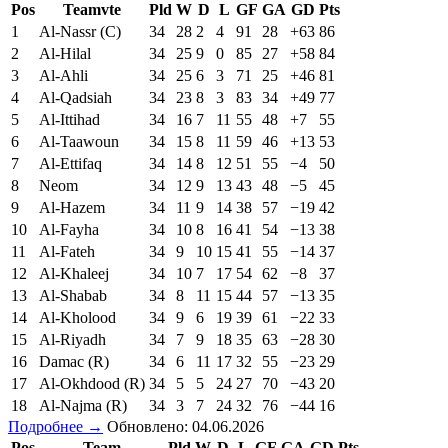
Pos
Teamvte
Pld
W
D
L
GF
GA
GD
Pts
1
Al-Nassr (C)
34
28
2
4
91
28
+63
86
2
Al-Hilal
34
25
9
0
85
27
+58
84
3
Al-Ahli
34
25
6
3
71
25
+46
81
4
Al-Qadsiah
34
23
8
3
83
34
+49
77
5
Al-Ittihad
34
16
7
11
55
48
+7
55
6
Al-Taawoun
34
15
8
11
59
46
+13
53
7
Al-Ettifaq
34
14
8
12
51
55
−4
50
8
Neom
34
12
9
13
43
48
−5
45
9
Al-Hazem
34
11
9
14
38
57
−19
42
10
Al-Fayha
34
10
8
16
41
54
−13
38
11
Al-Fateh
34
9
10
15
41
55
−14
37
12
Al-Khaleej
34
10
7
17
54
62
−8
37
13
Al-Shabab
34
8
11
15
44
57
−13
35
14
Al-Kholood
34
9
6
19
39
61
−22
33
15
Al-Riyadh
34
7
9
18
35
63
−28
30
16
Damac (R)
34
6
11
17
32
55
−23
29
17
Al-Okhdood (R)
34
5
5
24
27
70
−43
20
18
Al-Najma (R)
34
3
7
24
32
76
−44
16
Подробнее →
Обновлено: 04.06.2026
Pos
Team
Pld
W
D
L
GF
GA
GD
Pts