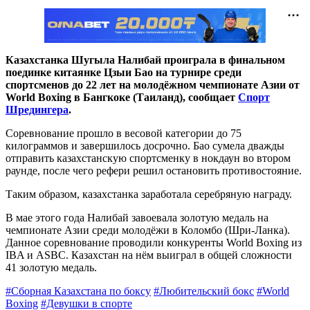
Казахстанка Шугыла Налибай проиграла в финальном
поединке китаянке Цзыи Бао на турнире среди
спортсменов до 22 лет на молодёжном чемпионате Азии от
World Boxing в Бангкоке (Таиланд), сообщает
Спорт
Шредингера
.
Соревнование прошло в весовой категории до 75
килограммов и завершилось досрочно. Бао сумела дважды
отправить казахстанскую спортсменку в нокдаун во втором
раунде, после чего рефери решил остановить противостояние.
Таким образом, казахстанка заработала серебряную награду.
В мае этого года Налибай завоевала золотую медаль на
чемпионате Азии среди молодёжи в Коломбо (Шри-Ланка).
Данное соревнование проводили конкуренты World Boxing из
IBA и ASBC. Казахстан на нём выиграл в общей сложности
41 золотую медаль.
#Сборная Казахстана по боксу
#Любительский бокс
#World
Boxing
#Девушки в спорте