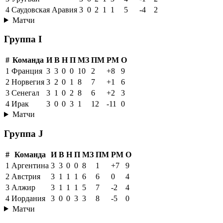
4
Саудовская Аравия
3
0
2
1
1
5
-4
2
Матчи
Группа I
#
Команда
И
В
Н
П
МЗ
ПМ
РМ
О
1
Франция
3
3
0
0
10
2
+8
9
2
Норвегия
3
2
0
1
8
7
+1
6
3
Сенегал
3
1
0
2
8
6
+2
3
4
Ирак
3
0
0
3
1
12
-11
0
Матчи
Группа J
#
Команда
И
В
Н
П
МЗ
ПМ
РМ
О
1
Аргентина
3
3
0
0
8
1
+7
9
2
Австрия
3
1
1
1
6
6
0
4
3
Алжир
3
1
1
1
5
7
-2
4
4
Иордания
3
0
0
3
3
8
-5
0
Матчи