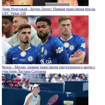
Дияр Нургожай - Бруно Лопес: Прямая трансляция боя на
UFC Vegas 120
Челси - Милан: прямая трансляция предсезонного матча с
участием Дастана Сатпаева