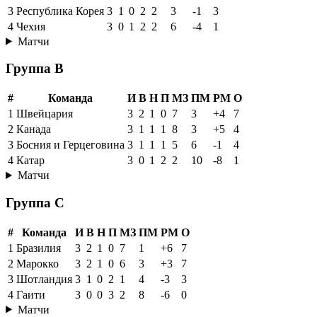
3
Республика Корея
3
1
0
2
2
3
-1
3
4
Чехия
3
0
1
2
2
6
-4
1
Матчи
Группа B
#
Команда
И
В
Н
П
МЗ
ПМ
РМ
О
1
Швейцария
3
2
1
0
7
3
+4
7
2
Канада
3
1
1
1
8
3
+5
4
3
Босния и Герцеговина
3
1
1
1
5
6
-1
4
4
Катар
3
0
1
2
2
10
-8
1
Матчи
Группа C
#
Команда
И
В
Н
П
МЗ
ПМ
РМ
О
1
Бразилия
3
2
1
0
7
1
+6
7
2
Марокко
3
2
1
0
6
3
+3
7
3
Шотландия
3
1
0
2
1
4
-3
3
4
Гаити
3
0
0
3
2
8
-6
0
Матчи