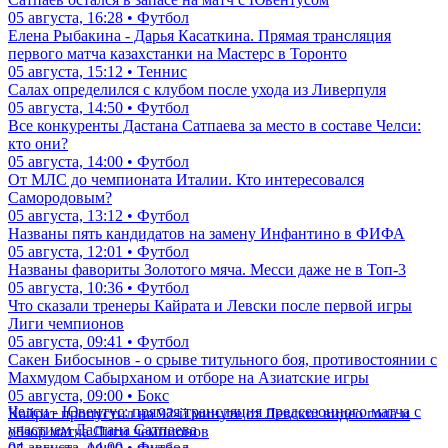
05 августа, 16:28 • Футбол
Елена Рыбакина - Дарья Касаткина. Прямая трансляция
первого матча казахстанки на Мастерс в Торонто
05 августа, 15:12 • Теннис
Салах определился с клубом после ухода из Ливерпуля
05 августа, 14:50 • Футбол
Все конкуренты Дастана Сатпаева за место в составе Челси:
кто они?
05 августа, 14:00 • Футбол
От МЛС до чемпионата Италии. Кто интересовался
Самородовым?
05 августа, 13:12 • Футбол
Названы пять кандидатов на замену Инфантино в ФИФА
05 августа, 12:01 • Футбол
Названы фавориты Золотого мяча. Месси даже не в Топ-3
05 августа, 10:36 • Футбол
Что сказали тренеры Кайрата и Левски после первой игры
Лиги чемпионов
05 августа, 09:41 • Футбол
Сакен Бибосынов - о срыве титульного боя, противостоянии с
Махмудом Сабырханом и отборе на Азиатские игры
05 августа, 09:00 • Бокс
Челси - Ювентус: прямая трансляция предсезонного матча с
Кайрат пропустил на 92-й минуте от Левски: видео гола и
участием Дастана Сатпаева
обзор матча Лиги чемпионов
04 августа, 14:00 • Футбол