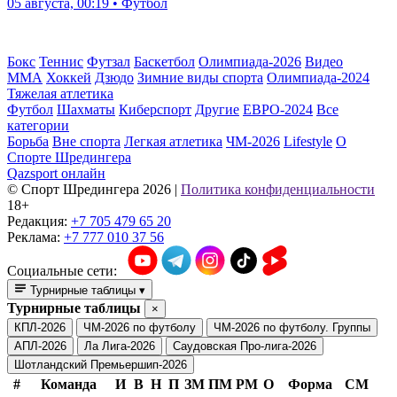
05 августа, 00:19 • Футбол
Бокс
Теннис
Футзал
Баскетбол
Олимпиада-2026
Видео
ММА
Хоккей
Дзюдо
Зимние виды спорта
Олимпиада-2024
Тяжелая атлетика
Футбол
Шахматы
Киберспорт
Другие
ЕВРО-2024
Все
категории
Борьба
Вне спорта
Легкая атлетика
ЧМ-2026
Lifestyle
О
Спорте Шредингера
Qazsport онлайн
© Cпорт Шредингера 2026
|
Политика конфиденциальности
18+
Редакция:
+7 705 479 65 20
Реклама:
+7 777 010 37 56
Социальные сети:
Турнирные таблицы
▾
Турнирные таблицы
×
КПЛ-2026
ЧМ-2026 по футболу
ЧМ-2026 по футболу. Группы
АПЛ-2026
Ла Лига-2026
Саудовская Про-лига-2026
Шотландский Премьершип-2026
#
Команда
И
В
Н
П
ЗМ
ПМ
РМ
О
Форма
СМ