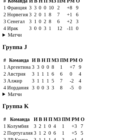
#
Команда
И
В
Н
П
МЗ
ПМ
РМ
О
1
Франция
3
3
0
0
10
2
+8
9
2
Норвегия
3
2
0
1
8
7
+1
6
3
Сенегал
3
1
0
2
8
6
+2
3
4
Ирак
3
0
0
3
1
12
-11
0
Матчи
Группа J
#
Команда
И
В
Н
П
МЗ
ПМ
РМ
О
1
Аргентина
3
3
0
0
8
1
+7
9
2
Австрия
3
1
1
1
6
6
0
4
3
Алжир
3
1
1
1
5
7
-2
4
4
Иордания
3
0
0
3
3
8
-5
0
Матчи
Группа K
#
Команда
И
В
Н
П
МЗ
ПМ
РМ
О
1
Колумбия
3
2
1
0
4
1
+3
7
2
Португалия
3
1
2
0
6
1
+5
5
3
ДР Конго
3
1
1
1
4
3
+1
4