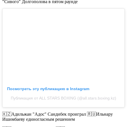
"Сивого" Долгополова в пятом раунде
Посмотреть эту публикацию в Instagram
Публикация от ALL STARS BOXING (@all.stars.boxing.kz)
🇰🇿Адильжан "Адос" Сандибек проиграл 🇷🇺Ильнару
Ишимбаеву единогласным решением