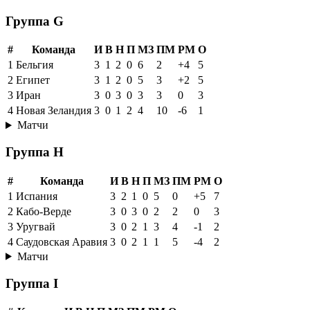
Группа G
#
Команда
И
В
Н
П
МЗ
ПМ
РМ
О
1
Бельгия
3
1
2
0
6
2
+4
5
2
Египет
3
1
2
0
5
3
+2
5
3
Иран
3
0
3
0
3
3
0
3
4
Новая Зеландия
3
0
1
2
4
10
-6
1
Матчи
Группа H
#
Команда
И
В
Н
П
МЗ
ПМ
РМ
О
1
Испания
3
2
1
0
5
0
+5
7
2
Кабо-Верде
3
0
3
0
2
2
0
3
3
Уругвай
3
0
2
1
3
4
-1
2
4
Саудовская Аравия
3
0
2
1
1
5
-4
2
Матчи
Группа I