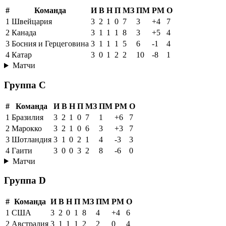
#
Команда
И
В
Н
П
МЗ
ПМ
РМ
О
1
Швейцария
3
2
1
0
7
3
+4
7
2
Канада
3
1
1
1
8
3
+5
4
3
Босния и Герцеговина
3
1
1
1
5
6
-1
4
4
Катар
3
0
1
2
2
10
-8
1
Матчи
Группа C
#
Команда
И
В
Н
П
МЗ
ПМ
РМ
О
1
Бразилия
3
2
1
0
7
1
+6
7
2
Марокко
3
2
1
0
6
3
+3
7
3
Шотландия
3
1
0
2
1
4
-3
3
4
Гаити
3
0
0
3
2
8
-6
0
Матчи
Группа D
#
Команда
И
В
Н
П
МЗ
ПМ
РМ
О
1
США
3
2
0
1
8
4
+4
6
2
Австралия
3
1
1
1
2
2
0
4