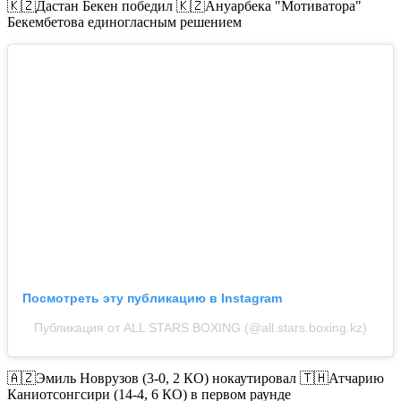
🇰🇿Дастан Бекен победил 🇰🇿Ануарбека "Мотиватора"
Бекембетова единогласным решением
Посмотреть эту публикацию в Instagram
Публикация от ALL STARS BOXING (@all.stars.boxing.kz)
🇦🇿Эмиль Новрузов (3-0, 2 КО) нокаутировал 🇹🇭Атчарию
Каниотсонгсири (14-4, 6 КО) в первом раунде