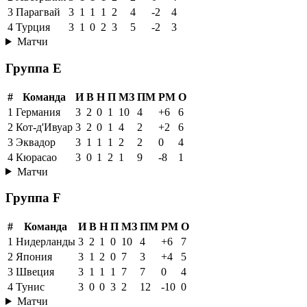
3
Парагвай
3
1
1
1
2
4
-2
4
4
Турция
3
1
0
2
3
5
-2
3
Матчи
Группа E
#
Команда
И
В
Н
П
МЗ
ПМ
РМ
О
1
Германия
3
2
0
1
10
4
+6
6
2
Кот-д'Ивуар
3
2
0
1
4
2
+2
6
3
Эквадор
3
1
1
1
2
2
0
4
4
Кюрасао
3
0
1
2
1
9
-8
1
Матчи
Группа F
#
Команда
И
В
Н
П
МЗ
ПМ
РМ
О
1
Нидерланды
3
2
1
0
10
4
+6
7
2
Япония
3
1
2
0
7
3
+4
5
3
Швеция
3
1
1
1
7
7
0
4
4
Тунис
3
0
0
3
2
12
-10
0
Матчи