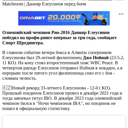
Matchroom | Данияр Елеусинов перед боем
Олимпийский чемпион Рио-2016 Данияр Елеусинов
победил на профи-ринге впервые за три года, сообщает
Спорт Шредингера.
В главном событии вечера бокса в Алматы соперником
Елеусинова был 29-летний филиппинец
Джо Нойнай
(23-5-2,
11 КО). На кону стоял второстепенный пояс WBC Peace. В
четвертом раунде Елеусинов отправил Нойная в нокдаун, а в
перерыве после пятого угол филиппинца снял его с боя -
сломана челюсть.
🇰🇿Новый рекорд 33-летнего Елеусинова - 12-0 ( КО).
Прошлый поединок Елеусинов провел в декабре 2021 года и
тогда завоевал титул IBO. В декабре 2023 года олимпийский
чемпион бился в "Ночи чемпионов IBA", но поединок не
пошел в официальную статистику.