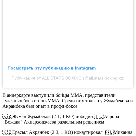
Посмотреть эту публикацию в Instagram
Публикация от ALL STARS BOXING (@all.stars.boxing.kz)
В андеркарте выступили бойцы ММА, представители
кулачных боев и поп-ММА. Среди них только у Жумабекова и
Акранбека был опыт в профи-боксе.
🇰🇿Жуман Жумабеков (2-1, 1 КО) победил 🇹🇯Асрора
"Вожака" Акпарходжаева раздельным решением
🇰🇿Ерасыл Акранбек (2-3, 1 КО) нокаутировал 🇷🇺Михаила