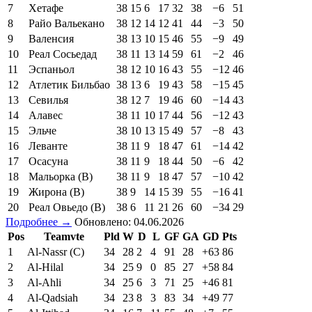
7
Хетафе
38
15
6
17
32
38
−6
51
8
Райо Вальекано
38
12
14
12
41
44
−3
50
9
Валенсия
38
13
10
15
46
55
−9
49
10
Реал Сосьедад
38
11
13
14
59
61
−2
46
11
Эспаньол
38
12
10
16
43
55
−12
46
12
Атлетик Бильбао
38
13
6
19
43
58
−15
45
13
Севилья
38
12
7
19
46
60
−14
43
14
Алавес
38
11
10
17
44
56
−12
43
15
Эльче
38
10
13
15
49
57
−8
43
16
Леванте
38
11
9
18
47
61
−14
42
17
Осасуна
38
11
9
18
44
50
−6
42
18
Мальорка (В)
38
11
9
18
47
57
−10
42
19
Жирона (В)
38
9
14
15
39
55
−16
41
20
Реал Овьедо (В)
38
6
11
21
26
60
−34
29
Подробнее →
Обновлено: 04.06.2026
Pos
Teamvte
Pld
W
D
L
GF
GA
GD
Pts
1
Al-Nassr (C)
34
28
2
4
91
28
+63
86
2
Al-Hilal
34
25
9
0
85
27
+58
84
3
Al-Ahli
34
25
6
3
71
25
+46
81
4
Al-Qadsiah
34
23
8
3
83
34
+49
77