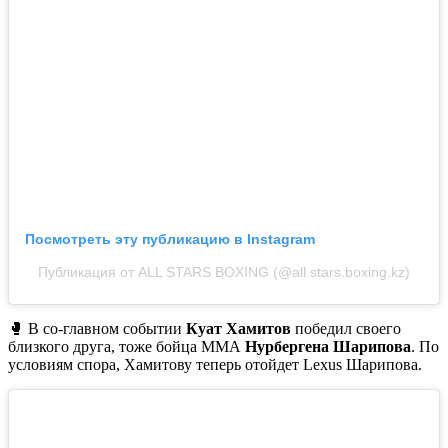
Посмотреть эту публикацию в Instagram
Публикация от ALL STARS BOXING (@all.stars.boxing.kz)
🥊 В со-главном событии
Куат Хамитов
победил своего
близкого друга, тоже бойца ММА
Нурбергена Шарипова
. По
условиям спора, Хамитову теперь отойдет Lexus Шарипова.