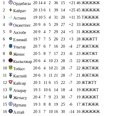
1
20
14
4
2
36
15
+21
46
ЖЖЖЖЖ
Ордабасы
2
20
13
6
1
39
14
+25
45
ЖЖЖЖЖ
Кайрат
3
19
10
5
4
31
20
+11
35
ТЖЖЖЖ
Астана
4
20
9
6
5
29
27
+2
33
ЖЖЖЖЖ
Окжетпес
5
20
9
4
7
29
24
+5
31
ЖЖЖЖЖ
Актобе
6
19
7
7
5
26
23
+3
28
ЖЖЖТТ
Елимай
7
20
7
6
7
16
20
-4
27
ЖЖТЖЖ
Улытау
8
20
5
8
7
17
23
-6
23
ЖЖТЖТ
Женис
9
20
6
4
10
23
28
-5
22
ЖЖТЖЖ
Кызылжар
10
20
6
4
10
21
28
-7
22
ЖЖТЖЖ
Тобыл
11
20
6
3
11
21
28
-7
21
ЖЖТЖЖ
Каспий
12
20
3
11
6
15
22
-7
20
ЖТЖТТ
Кайсар
13
19
3
10
6
14
18
-4
19
ЖЖЖЖТ
Атырау
14
20
4
7
9
23
30
-7
19
ЖЖЖЖТ
Жетысу
15
19
3
8
8
19
25
-6
17
ЖТЖЖЖ
Иртыш
16
20
3
7
10
16
30
-14
16
ЖЖЖЖЖ
Алтай