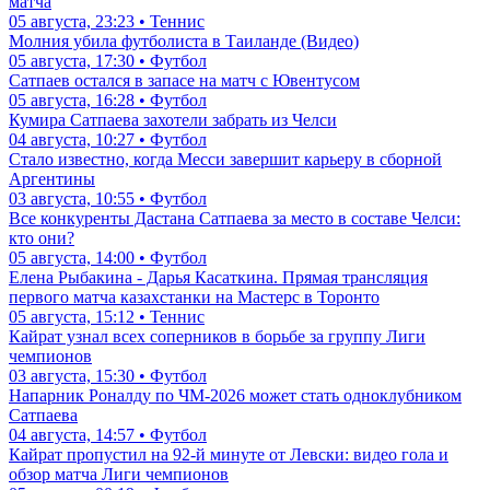
матча
05 августа, 23:23 • Теннис
Молния убила футболиста в Таиланде (Видео)
05 августа, 17:30 • Футбол
Сатпаев остался в запасе на матч с Ювентусом
05 августа, 16:28 • Футбол
Кумира Сатпаева захотели забрать из Челси
04 августа, 10:27 • Футбол
Стало известно, когда Месси завершит карьеру в сборной
Аргентины
03 августа, 10:55 • Футбол
Все конкуренты Дастана Сатпаева за место в составе Челси:
кто они?
05 августа, 14:00 • Футбол
Елена Рыбакина - Дарья Касаткина. Прямая трансляция
первого матча казахстанки на Мастерс в Торонто
05 августа, 15:12 • Теннис
Кайрат узнал всех соперников в борьбе за группу Лиги
чемпионов
03 августа, 15:30 • Футбол
Напарник Роналду по ЧМ-2026 может стать одноклубником
Сатпаева
04 августа, 14:57 • Футбол
Кайрат пропустил на 92-й минуте от Левски: видео гола и
обзор матча Лиги чемпионов