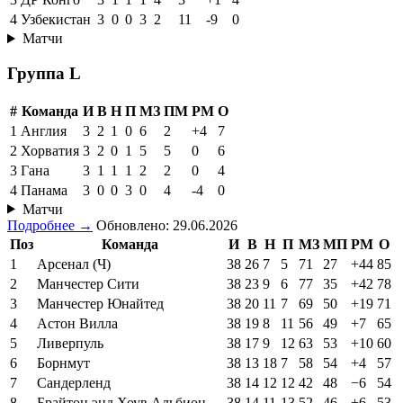
4
Узбекистан
3
0
0
3
2
11
-9
0
Матчи
Группа L
#
Команда
И
В
Н
П
МЗ
ПМ
РМ
О
1
Англия
3
2
1
0
6
2
+4
7
2
Хорватия
3
2
0
1
5
5
0
6
3
Гана
3
1
1
1
2
2
0
4
4
Панама
3
0
0
3
0
4
-4
0
Матчи
Подробнее →
Обновлено: 29.06.2026
Поз
Команда
И
В
Н
П
МЗ
МП
РМ
О
1
Арсенал (Ч)
38
26
7
5
71
27
+44
85
2
Манчестер Сити
38
23
9
6
77
35
+42
78
3
Манчестер Юнайтед
38
20
11
7
69
50
+19
71
4
Астон Вилла
38
19
8
11
56
49
+7
65
5
Ливерпуль
38
17
9
12
63
53
+10
60
6
Борнмут
38
13
18
7
58
54
+4
57
7
Сандерленд
38
14
12
12
42
48
−6
54
8
Брайтон энд Хоув Альбион
38
14
11
13
52
46
+6
53