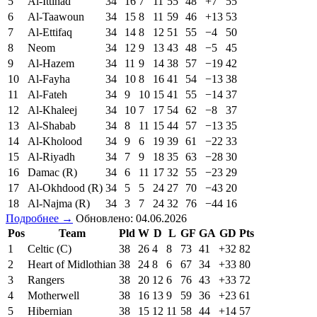
5
Al-Ittihad
34
16
7
11
55
48
+7
55
6
Al-Taawoun
34
15
8
11
59
46
+13
53
7
Al-Ettifaq
34
14
8
12
51
55
−4
50
8
Neom
34
12
9
13
43
48
−5
45
9
Al-Hazem
34
11
9
14
38
57
−19
42
10
Al-Fayha
34
10
8
16
41
54
−13
38
11
Al-Fateh
34
9
10
15
41
55
−14
37
12
Al-Khaleej
34
10
7
17
54
62
−8
37
13
Al-Shabab
34
8
11
15
44
57
−13
35
14
Al-Kholood
34
9
6
19
39
61
−22
33
15
Al-Riyadh
34
7
9
18
35
63
−28
30
16
Damac (R)
34
6
11
17
32
55
−23
29
17
Al-Okhdood (R)
34
5
5
24
27
70
−43
20
18
Al-Najma (R)
34
3
7
24
32
76
−44
16
Подробнее →
Обновлено: 04.06.2026
Pos
Team
Pld
W
D
L
GF
GA
GD
Pts
1
Celtic (C)
38
26
4
8
73
41
+32
82
2
Heart of Midlothian
38
24
8
6
67
34
+33
80
3
Rangers
38
20
12
6
76
43
+33
72
4
Motherwell
38
16
13
9
59
36
+23
61
5
Hibernian
38
15
12
11
58
44
+14
57