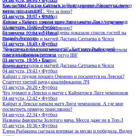
05 августа, 00:19 • Футбол
Как сыграл Дастан Сатпаев за Челси против Ювентуса: видео
Бросал ММА из-за работы в глухой деревне и может выбить
матча, что дальше?
казахстанца из UFC. Что за боец?
05 августа, 18:07 • Футбол
04 августа, 22:51 • ММА
Левски - Кайрат: прямая трансляция матча Лиги чемпионов
Кайрат и Левски начали матч Лиги чемпионов. А где мне
03 августа, 15:00 • Футбол
посмотреть прямую трансляцию?
Головкина позвали? Инсайдеры показали список гостей на
04 августа, 22:34 • Футбол
свадьбу Роналду
Видео всех голов и матчей Дастана Сатпаева в Челси
03 августа, 16:10 • Футбол
04 августа, 19:43 • Футбол
"Чувствую себя уничтоженной". Как матч Рыбакиной
Двукратный чемпион мира Санжар Ташкенбай в дебютном
изменил правила тенниса
бою в профи подерется за титул IBF
05 августа, 19:56 • Теннис
04 августа, 19:23 • Бокс
Видео всех голов и матчей Дастана Сатпаева в Челси
еще новости
04 августа, 19:43 • Футбол
Кайрат с трудом прошёл Омонию и посыпется на Левски?
Стартует третий раунд квалификации ЛЧ
03 августа, 20:20 • Футбол
Что думают в Левски о матче с Кайратом в Лиге чемпионов
04 августа, 12:42 • Футбол
Кайрат и Левски начали матч Лиги чемпионов. А где мне
посмотреть прямую трансляцию?
04 августа, 22:34 • Футбол
Названы фавориты Золотого мяча. Месси даже не в Топ-3
05 августа, 10:36 • Футбол
Елена Рыбакина сыграла впервые за месяц и победила. Видео