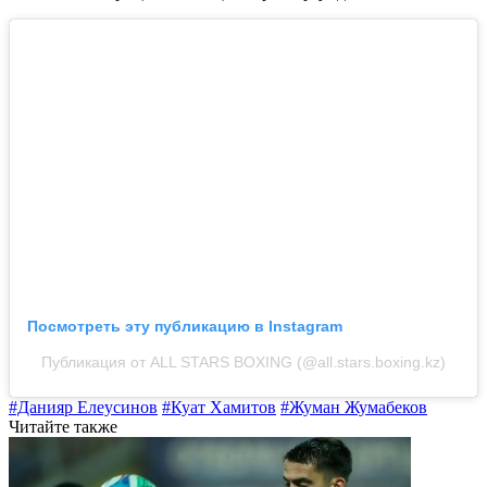
Посмотреть эту публикацию в Instagram
Публикация от ALL STARS BOXING (@all.stars.boxing.kz)
#Данияр Елеусинов
#Куат Хамитов
#Жуман Жумабеков
Читайте также