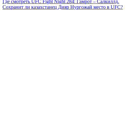
Где смотреть UFC Fight Night 284: Гамрот – Салкиллд.
Сохранит ли казахстанец Дияр Нургожай место в UFC?