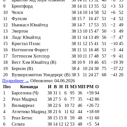
9
Брентфорд
38
14
11
13
55
52
+3
53
10
Челси
38
14
10
14
58
52
+6
52
11
Фулхэм
38
15
7
16
47
51
−4
52
12
Ньюкасл Юнайтед
38
14
7
17
53
55
−2
49
13
Эвертон
38
13
10
15
47
50
−3
49
14
Лидс Юнайтед
38
11
14
13
49
56
−7
47
15
Кристал Пэлас
38
11
12
15
41
51
−10
45
16
Ноттингем Форест
38
11
11
16
48
51
−3
44
17
Тоттенхэм Хотспур
38
10
11
17
48
57
−9
41
18
Вест Хэм Юнайтед (В)
38
10
9
19
46
65
−19
39
19
Бернли (В)
38
4
10
24
38
75
−37
22
20
Вулверхэмптон Уондерерс (В)
38
3
11
24
27
68
−41
20
Подробнее →
Обновлено: 04.06.2026
Поз
Команда
И
В
Н
П
МЗ
МП
РМ
О
1
Барселона (Ч)
38
31
1
6
95
36
+59
94
2
Реал Мадрид
38
27
5
6
77
35
+42
86
3
Вильярреал
38
22
6
10
72
46
+26
72
4
Атлетико Мадрид
38
21
6
11
62
44
+18
69
5
Реал Бетис
38
15
15
8
59
48
+11
60
6
Сельта
38
14
12
12
53
48
+5
54