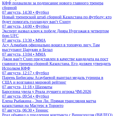
КФФ похвалили за подписание нового главного тренера
сборной
07 августа, 14:30 • Футбол
Новый тренерский штаб сборной Казахстана по футболу: кто
будет помогать голландцу ван'т Схипу
07 августа, 14:00 • Футбол
Эксперт назвал ключ к победе Дияра Нургожая в четвертом
бою UFC
07 августа, 13:30 • ММА
Асу Алмабаев официально вошел в топовую лигу. Там
выступают Царукян и Белал
07 августа, 13:04 • ММА
Джон ван'т Схип представлен в качестве кандидата на пост
главного тренера сборной Казахстана. Его должен утвердить
Исполком КФФ
07 августа, 12:17 • Футбол
Парень Бибисары Асаубаевой выиграл медаль турнира в
США и возглавил мировой рейтинг
07 августа, 11:18 • Шахматы
Барселона увела у Реала лучшего игрока ЧМ-2026
07 августа, 09:54 • Футбол
Елена Рыбакина - Энн Ли. Прямая трансляция матча
казахстанки на Мастерс в Торонто
07 августа, 06:30 • Теннис
Реал объявил о продлении контракта с Винисиусом (ВИДЕО)