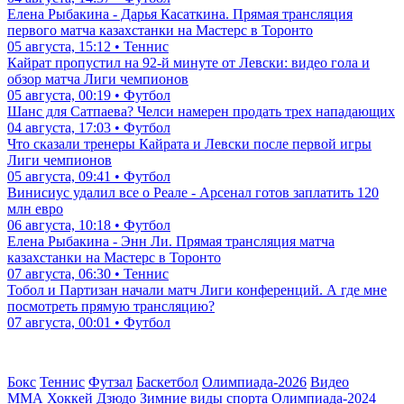
Елена Рыбакина - Дарья Касаткина. Прямая трансляция
первого матча казахстанки на Мастерс в Торонто
05 августа, 15:12 • Теннис
Кайрат пропустил на 92-й минуте от Левски: видео гола и
обзор матча Лиги чемпионов
05 августа, 00:19 • Футбол
Шанс для Сатпаева? Челси намерен продать трех нападающих
04 августа, 17:03 • Футбол
Что сказали тренеры Кайрата и Левски после первой игры
Лиги чемпионов
05 августа, 09:41 • Футбол
Винисиус удалил все о Реале - Арсенал готов заплатить 120
млн евро
06 августа, 10:18 • Футбол
Елена Рыбакина - Энн Ли. Прямая трансляция матча
казахстанки на Мастерс в Торонто
07 августа, 06:30 • Теннис
Тобол и Партизан начали матч Лиги конференций. А где мне
посмотреть прямую трансляцию?
07 августа, 00:01 • Футбол
Бокс
Теннис
Футзал
Баскетбол
Олимпиада-2026
Видео
ММА
Хоккей
Дзюдо
Зимние виды спорта
Олимпиада-2024