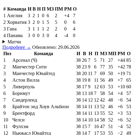
#
Команда
И
В
Н
П
МЗ
ПМ
РМ
О
1
Англия
3
2
1
0
6
2
+4
7
2
Хорватия
3
2
0
1
5
5
0
6
3
Гана
3
1
1
1
2
2
0
4
4
Панама
3
0
0
3
0
4
-4
0
Матчи
Подробнее →
Обновлено: 29.06.2026
Поз
Команда
И
В
Н
П
МЗ
МП
РМ
О
1
Арсенал (Ч)
38
26
7
5
71
27
+44
85
2
Манчестер Сити
38
23
9
6
77
35
+42
78
3
Манчестер Юнайтед
38
20
11
7
69
50
+19
71
4
Астон Вилла
38
19
8
11
56
49
+7
65
5
Ливерпуль
38
17
9
12
63
53
+10
60
6
Борнмут
38
13
18
7
58
54
+4
57
7
Сандерленд
38
14
12
12
42
48
−6
54
8
Брайтон энд Хоув Альбион
38
14
11
13
52
46
+6
53
9
Брентфорд
38
14
11
13
55
52
+3
53
10
Челси
38
14
10
14
58
52
+6
52
11
Фулхэм
38
15
7
16
47
51
−4
52
12
Ньюкасл Юнайтед
38
14
7
17
53
55
−2
49