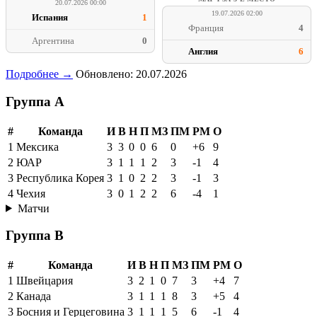
20.07.2026 00:00
19.07.2026 02:00
Испания
1
Франция
4
Аргентина
0
Англия
6
Подробнее →
Обновлено: 20.07.2026
Группа A
#
Команда
И
В
Н
П
МЗ
ПМ
РМ
О
1
Мексика
3
3
0
0
6
0
+6
9
2
ЮАР
3
1
1
1
2
3
-1
4
3
Республика Корея
3
1
0
2
2
3
-1
3
4
Чехия
3
0
1
2
2
6
-4
1
Матчи
Группа B
#
Команда
И
В
Н
П
МЗ
ПМ
РМ
О
1
Швейцария
3
2
1
0
7
3
+4
7
2
Канада
3
1
1
1
8
3
+5
4
3
Босния и Герцеговина
3
1
1
1
5
6
-1
4