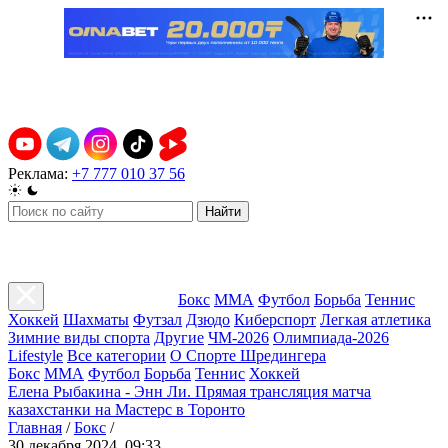
Реклама:
+7 777 010 37 56
Найти
Бокс
ММА
Футбол
Борьба
Теннис
Хоккей
Шахматы
Футзал
Дзюдо
Киберспорт
Легкая атлетика
Зимние виды спорта
Другие
ЧМ-2026
Олимпиада-2026
Lifestyle
Все категории
О Спорте Шредингера
Бокс
ММА
Футбол
Борьба
Теннис
Хоккей
Елена Рыбакина - Энн Ли. Прямая трансляция матча
казахстанки на Мастерс в Торонто
Главная
/
Бокс
/
30 декабря 2024, 09:33