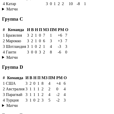
4
Катар
3
0
1
2
2
10
-8
1
Матчи
Группа C
#
Команда
И
В
Н
П
МЗ
ПМ
РМ
О
1
Бразилия
3
2
1
0
7
1
+6
7
2
Марокко
3
2
1
0
6
3
+3
7
3
Шотландия
3
1
0
2
1
4
-3
3
4
Гаити
3
0
0
3
2
8
-6
0
Матчи
Группа D
#
Команда
И
В
Н
П
МЗ
ПМ
РМ
О
1
США
3
2
0
1
8
4
+4
6
2
Австралия
3
1
1
1
2
2
0
4
3
Парагвай
3
1
1
1
2
4
-2
4
4
Турция
3
1
0
2
3
5
-2
3
Матчи