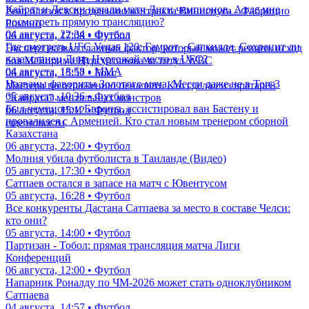
Кайрат и Левски начали матч Лиги чемпионов. А где мне
Реал близок к продлению контракта Винисиуса - Фабрицио
посмотреть прямую трансляцию?
Романо
04 августа, 22:34 • Футбол
06 августа, 17:08 • Футбол
Где смотреть UFC Vegas 120: Гамрот - Салкиллд. Сохранит ли
Эксперт назвал главный фактор, который может решить исход
казахстанец Дияр Нургожай место в UFC?
боя Мейирима Нурсултанова за титул WBC
04 августа, 18:58 • ММА
06 августа, 15:52 • Бокс
Названы фавориты Золотого мяча. Месси даже не в Топ-3
Мастера по отражению пенальти. Кто сделал из вратарей
05 августа, 10:36 • Футбол
"Кайрата" ментальных монстров
Был чемпионом Европы, ассистировал ван Бастену и
06 августа, 15:12 • Футбол
провалился с Арменией. Кто стал новым тренером сборной
еще новости
Казахстана
06 августа, 22:00 • Футбол
Молния убила футболиста в Таиланде (Видео)
05 августа, 17:30 • Футбол
Сатпаев остался в запасе на матч с Ювентусом
05 августа, 16:28 • Футбол
Все конкуренты Дастана Сатпаева за место в составе Челси:
кто они?
05 августа, 14:00 • Футбол
Партизан - Тобол: прямая трансляция матча Лиги
Конференций
06 августа, 12:00 • Футбол
Напарник Роналду по ЧМ-2026 может стать одноклубником
Сатпаева
04 августа, 14:57 • Футбол