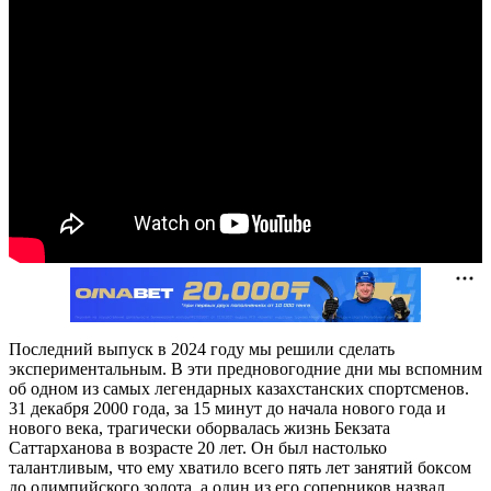
Последний выпуск в 2024 году мы решили сделать
экспериментальным. В эти предновогодние дни мы вспомним
об одном из самых легендарных казахстанских спортсменов.
31 декабря 2000 года, за 15 минут до начала нового года и
нового века, трагически оборвалась жизнь Бекзата
Саттарханова в возрасте 20 лет. Он был настолько
талантливым, что ему хватило всего пять лет занятий боксом
до олимпийского золота, а один из его соперников назвал