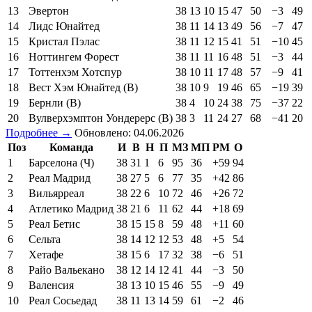
13
Эвертон
38
13
10
15
47
50
−3
49
14
Лидс Юнайтед
38
11
14
13
49
56
−7
47
15
Кристал Пэлас
38
11
12
15
41
51
−10
45
16
Ноттингем Форест
38
11
11
16
48
51
−3
44
17
Тоттенхэм Хотспур
38
10
11
17
48
57
−9
41
18
Вест Хэм Юнайтед (В)
38
10
9
19
46
65
−19
39
19
Бернли (В)
38
4
10
24
38
75
−37
22
20
Вулверхэмптон Уондерерс (В)
38
3
11
24
27
68
−41
20
Подробнее →
Обновлено: 04.06.2026
Поз
Команда
И
В
Н
П
МЗ
МП
РМ
О
1
Барселона (Ч)
38
31
1
6
95
36
+59
94
2
Реал Мадрид
38
27
5
6
77
35
+42
86
3
Вильярреал
38
22
6
10
72
46
+26
72
4
Атлетико Мадрид
38
21
6
11
62
44
+18
69
5
Реал Бетис
38
15
15
8
59
48
+11
60
6
Сельта
38
14
12
12
53
48
+5
54
7
Хетафе
38
15
6
17
32
38
−6
51
8
Райо Вальекано
38
12
14
12
41
44
−3
50
9
Валенсия
38
13
10
15
46
55
−9
49
10
Реал Сосьедад
38
11
13
14
59
61
−2
46