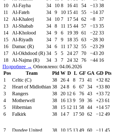
10
Al-Fayha
34
10
8
16
41
54
−13
38
11
Al-Fateh
34
9
10
15
41
55
−14
37
12
Al-Khaleej
34
10
7
17
54
62
−8
37
13
Al-Shabab
34
8
11
15
44
57
−13
35
14
Al-Kholood
34
9
6
19
39
61
−22
33
15
Al-Riyadh
34
7
9
18
35
63
−28
30
16
Damac (R)
34
6
11
17
32
55
−23
29
17
Al-Okhdood (R)
34
5
5
24
27
70
−43
20
18
Al-Najma (R)
34
3
7
24
32
76
−44
16
Подробнее →
Обновлено: 04.06.2026
Pos
Team
Pld
W
D
L
GF
GA
GD
Pts
1
Celtic (C)
38
26
4
8
73
41
+32
82
2
Heart of Midlothian
38
24
8
6
67
34
+33
80
3
Rangers
38
20
12
6
76
43
+33
72
4
Motherwell
38
16
13
9
59
36
+23
61
5
Hibernian
38
15
12
11
58
44
+14
57
6
Falkirk
38
14
7
17
50
62
−12
49
7
Dundee United
38
10
15
13
49
60
−11
45
8
Dundee
38
11
9
18
42
61
−19
42