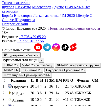
Тяжелая атлетика
Футбол
Шахматы
Киберспорт
Другие
ЕВРО-2024
Все
категории
Борьба
Вне спорта
Легкая атлетика
ЧМ-2026
Lifestyle
О
Спорте Шредингера
Qazsport онлайн
© Cпорт Шредингера 2026
|
Политика конфиденциальности
18+
Редакция:
+7 705 479 65 20
Реклама:
+7 777 010 37 56
Социальные сети:
Турнирные таблицы
▾
Турнирные таблицы
×
КПЛ-2026
ЧМ-2026 по футболу
ЧМ-2026 по футболу. Группы
АПЛ-2026
Ла Лига-2026
Саудовская Про-лига-2026
Шотландский Премьершип-2026
#
Команда
И
В
Н
П
ЗМ
ПМ
РМ
О
Форма
СМ
1
20
14
4
2
36
15
+21
46
ЖЖЖЖЖ
Ордабасы
2
20
13
6
1
39
14
+25
45
ЖЖЖЖЖ
Кайрат
3
19
10
5
4
31
20
+11
35
ТЖЖЖЖ
Астана