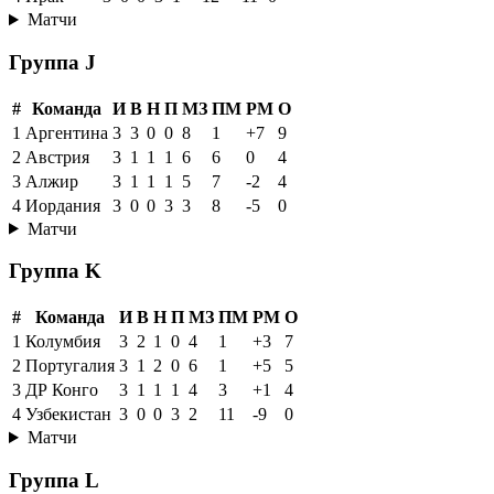
Матчи
Группа J
#
Команда
И
В
Н
П
МЗ
ПМ
РМ
О
1
Аргентина
3
3
0
0
8
1
+7
9
2
Австрия
3
1
1
1
6
6
0
4
3
Алжир
3
1
1
1
5
7
-2
4
4
Иордания
3
0
0
3
3
8
-5
0
Матчи
Группа K
#
Команда
И
В
Н
П
МЗ
ПМ
РМ
О
1
Колумбия
3
2
1
0
4
1
+3
7
2
Португалия
3
1
2
0
6
1
+5
5
3
ДР Конго
3
1
1
1
4
3
+1
4
4
Узбекистан
3
0
0
3
2
11
-9
0
Матчи
Группа L