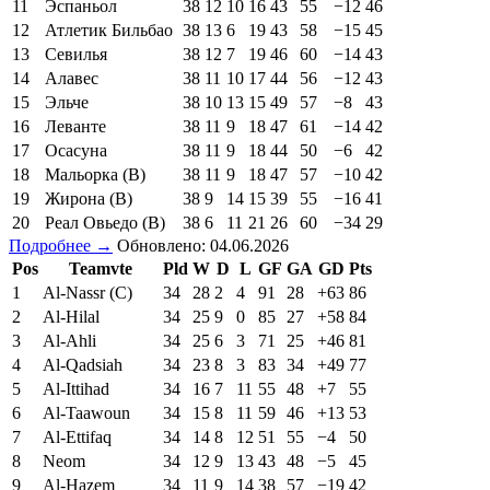
11
Эспаньол
38
12
10
16
43
55
−12
46
12
Атлетик Бильбао
38
13
6
19
43
58
−15
45
13
Севилья
38
12
7
19
46
60
−14
43
14
Алавес
38
11
10
17
44
56
−12
43
15
Эльче
38
10
13
15
49
57
−8
43
16
Леванте
38
11
9
18
47
61
−14
42
17
Осасуна
38
11
9
18
44
50
−6
42
18
Мальорка (В)
38
11
9
18
47
57
−10
42
19
Жирона (В)
38
9
14
15
39
55
−16
41
20
Реал Овьедо (В)
38
6
11
21
26
60
−34
29
Подробнее →
Обновлено: 04.06.2026
Pos
Teamvte
Pld
W
D
L
GF
GA
GD
Pts
1
Al-Nassr (C)
34
28
2
4
91
28
+63
86
2
Al-Hilal
34
25
9
0
85
27
+58
84
3
Al-Ahli
34
25
6
3
71
25
+46
81
4
Al-Qadsiah
34
23
8
3
83
34
+49
77
5
Al-Ittihad
34
16
7
11
55
48
+7
55
6
Al-Taawoun
34
15
8
11
59
46
+13
53
7
Al-Ettifaq
34
14
8
12
51
55
−4
50
8
Neom
34
12
9
13
43
48
−5
45
9
Al-Hazem
34
11
9
14
38
57
−19
42