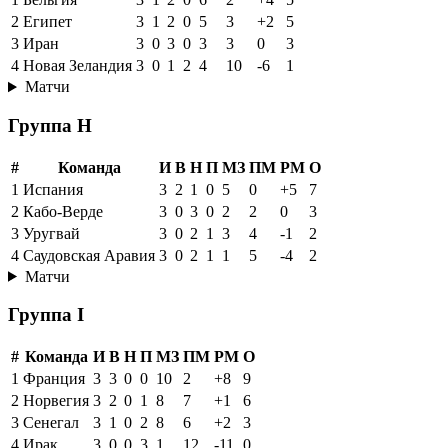
2
Египет
3
1
2
0
5
3
+2
5
3
Иран
3
0
3
0
3
3
0
3
4
Новая Зеландия
3
0
1
2
4
10
-6
1
Матчи
Группа H
#
Команда
И
В
Н
П
МЗ
ПМ
РМ
О
1
Испания
3
2
1
0
5
0
+5
7
2
Кабо-Верде
3
0
3
0
2
2
0
3
3
Уругвай
3
0
2
1
3
4
-1
2
4
Саудовская Аравия
3
0
2
1
1
5
-4
2
Матчи
Группа I
#
Команда
И
В
Н
П
МЗ
ПМ
РМ
О
1
Франция
3
3
0
0
10
2
+8
9
2
Норвегия
3
2
0
1
8
7
+1
6
3
Сенегал
3
1
0
2
8
6
+2
3
4
Ирак
3
0
0
3
1
12
-11
0