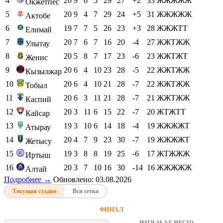
4
20
9
6
5
29
27
+2
33
ЖЖЖЖЖ
Окжетпес
5
20
9
4
7
29
24
+5
31
ЖЖЖЖЖ
Актобе
6
19
7
7
5
26
23
+3
28
ЖЖЖТТ
Елимай
7
20
7
6
7
16
20
-4
27
ЖЖТЖЖ
Улытау
8
20
5
8
7
17
23
-6
23
ЖЖТЖТ
Женис
9
20
6
4
10
23
28
-5
22
ЖЖТЖЖ
Кызылжар
10
20
6
4
10
21
28
-7
22
ЖЖТЖЖ
Тобыл
11
20
6
3
11
21
28
-7
21
ЖЖТЖЖ
Каспий
12
20
3
11
6
15
22
-7
20
ЖТЖТТ
Кайсар
13
19
3
10
6
14
18
-4
19
ЖЖЖЖТ
Атырау
14
20
4
7
9
23
30
-7
19
ЖЖЖЖТ
Жетысу
15
19
3
8
8
19
25
-6
17
ЖТЖЖЖ
Иртыш
16
20
3
7
10
16
30
-14
16
ЖЖЖЖЖ
Алтай
Подробнее →
Обновлено: 03.08.2026
Текущая стадия
Вся сетка
ФИНАЛ
МАТЧ ЗА 3-Е МЕСТО