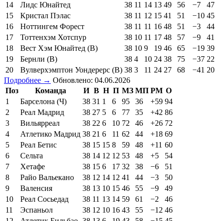
14
Лидс Юнайтед
38
11
14
13
49
56
−7
47
15
Кристал Пэлас
38
11
12
15
41
51
−10
45
16
Ноттингем Форест
38
11
11
16
48
51
−3
44
17
Тоттенхэм Хотспур
38
10
11
17
48
57
−9
41
18
Вест Хэм Юнайтед (В)
38
10
9
19
46
65
−19
39
19
Бернли (В)
38
4
10
24
38
75
−37
22
20
Вулверхэмптон Уондерерс (В)
38
3
11
24
27
68
−41
20
Подробнее →
Обновлено: 04.06.2026
Поз
Команда
И
В
Н
П
МЗ
МП
РМ
О
1
Барселона (Ч)
38
31
1
6
95
36
+59
94
2
Реал Мадрид
38
27
5
6
77
35
+42
86
3
Вильярреал
38
22
6
10
72
46
+26
72
4
Атлетико Мадрид
38
21
6
11
62
44
+18
69
5
Реал Бетис
38
15
15
8
59
48
+11
60
6
Сельта
38
14
12
12
53
48
+5
54
7
Хетафе
38
15
6
17
32
38
−6
51
8
Райо Вальекано
38
12
14
12
41
44
−3
50
9
Валенсия
38
13
10
15
46
55
−9
49
10
Реал Сосьедад
38
11
13
14
59
61
−2
46
11
Эспаньол
38
12
10
16
43
55
−12
46
12
Атлетик Бильбао
38
13
6
19
43
58
−15
45