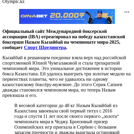
Olympic.kz
Официальный сайт Международной боксерской
ассоциации (IBA) отреагировал на победу казахстанской
боксерши Назым Кызайбай на чемпионате мира-2025,
сообщает
Спорт Шредингера
.
Кызайбай в решающем поединке взяла верх над российской
спортсменкой Юлией Чумгалаковой и стала трехкратной
чемпионкой мира. Это уникальное достижение в истории
бокса Казахстана.
Ей удалось выиграть три золотые медали на
первенствах планеты, чего не удавалось ни одному
казахстанскому боксёру-мужчине. До этого Серик Сапиев
дважды становился чемпионом мира, но теперь Назым
превзошла и его.
В весовой категории до 48 кг Назым Кызайбай из
Казахстана завоевала свой первый титул с 2016
года и спустя 11 лет после своего первого „золота“
чемпионата мира в Чеджу. Бронзовый призер
Олимпийских игр приехала в Сербию с большим
запасом прочности и дважды выиграла остановкой