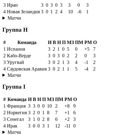
3
Иран
3
0
3
0
3
3
0
3
4
Новая Зеландия
3
0
1
2
4
10
-6
1
Матчи
Группа H
#
Команда
И
В
Н
П
МЗ
ПМ
РМ
О
1
Испания
3
2
1
0
5
0
+5
7
2
Кабо-Верде
3
0
3
0
2
2
0
3
3
Уругвай
3
0
2
1
3
4
-1
2
4
Саудовская Аравия
3
0
2
1
1
5
-4
2
Матчи
Группа I
#
Команда
И
В
Н
П
МЗ
ПМ
РМ
О
1
Франция
3
3
0
0
10
2
+8
9
2
Норвегия
3
2
0
1
8
7
+1
6
3
Сенегал
3
1
0
2
8
6
+2
3
4
Ирак
3
0
0
3
1
12
-11
0
Матчи