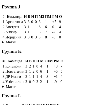
Группа J
#
Команда
И
В
Н
П
МЗ
ПМ
РМ
О
1
Аргентина
3
3
0
0
8
1
+7
9
2
Австрия
3
1
1
1
6
6
0
4
3
Алжир
3
1
1
1
5
7
-2
4
4
Иордания
3
0
0
3
3
8
-5
0
Матчи
Группа K
#
Команда
И
В
Н
П
МЗ
ПМ
РМ
О
1
Колумбия
3
2
1
0
4
1
+3
7
2
Португалия
3
1
2
0
6
1
+5
5
3
ДР Конго
3
1
1
1
4
3
+1
4
4
Узбекистан
3
0
0
3
2
11
-9
0
Матчи
Группа L