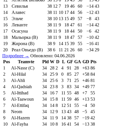
13
Севилья
38
12
7
19
46
60
−14
43
14
Алавес
38
11
10
17
44
56
−12
43
15
Эльче
38
10
13
15
49
57
−8
43
16
Леванте
38
11
9
18
47
61
−14
42
17
Осасуна
38
11
9
18
44
50
−6
42
18
Мальорка (В)
38
11
9
18
47
57
−10
42
19
Жирона (В)
38
9
14
15
39
55
−16
41
20
Реал Овьедо (В)
38
6
11
21
26
60
−34
29
Подробнее →
Обновлено: 04.06.2026
Pos
Teamvte
Pld
W
D
L
GF
GA
GD
Pts
1
Al-Nassr (C)
34
28
2
4
91
28
+63
86
2
Al-Hilal
34
25
9
0
85
27
+58
84
3
Al-Ahli
34
25
6
3
71
25
+46
81
4
Al-Qadsiah
34
23
8
3
83
34
+49
77
5
Al-Ittihad
34
16
7
11
55
48
+7
55
6
Al-Taawoun
34
15
8
11
59
46
+13
53
7
Al-Ettifaq
34
14
8
12
51
55
−4
50
8
Neom
34
12
9
13
43
48
−5
45
9
Al-Hazem
34
11
9
14
38
57
−19
42
10
Al-Fayha
34
10
8
16
41
54
−13
38