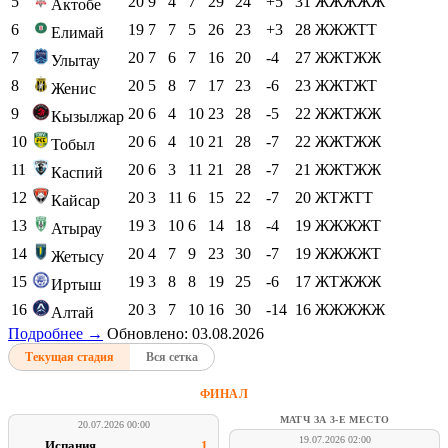
5
20
9
4
7
29
24
+5
31
ЖЖЖЖЖ
Актобе
6
19
7
7
5
26
23
+3
28
ЖЖЖТТ
Елимай
7
20
7
6
7
16
20
-4
27
ЖЖТЖЖ
Улытау
8
20
5
8
7
17
23
-6
23
ЖЖТЖТ
Женис
9
20
6
4
10
23
28
-5
22
ЖЖТЖЖ
Кызылжар
10
20
6
4
10
21
28
-7
22
ЖЖТЖЖ
Тобыл
11
20
6
3
11
21
28
-7
21
ЖЖТЖЖ
Каспий
12
20
3
11
6
15
22
-7
20
ЖТЖТТ
Кайсар
13
19
3
10
6
14
18
-4
19
ЖЖЖЖТ
Атырау
14
20
4
7
9
23
30
-7
19
ЖЖЖЖТ
Жетысу
15
19
3
8
8
19
25
-6
17
ЖТЖЖЖ
Иртыш
16
20
3
7
10
16
30
-14
16
ЖЖЖЖЖ
Алтай
Подробнее →
Обновлено: 03.08.2026
Текущая стадия
Вся сетка
ФИНАЛ
МАТЧ ЗА 3-Е МЕСТО
20.07.2026 00:00
19.07.2026 02:00
Испания
1