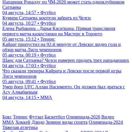
Напарник Роналду по ЧМ-2026 может стать одноклубником
Сатпаева
04 августа, 14:57 • Футбол
Кумира Сатпаева захотели забрать из Челси
04 августа, 10:27 • Футбол
Елена Рыбакина - Дарья Касаткина. Прямая трансляция
первого матча казахстанки на Мастерс в Торонто
05 августа, 15:12 • Теннис
Кайрат пропустил на 92-й минуте от Левски: видео гола и
обзор матча Лиги чемпионов
05 августа, 00:19 • Футбол
Шанс для Сатпаева? Челси намерен продать трех нападающих
04 августа, 17:03 • Футбол
Что сказали тренеры Кайрата и Левски после первой игры
Лиги чемпионов
05 августа, 09:41 • Футбол
Умер боец UFC Аллан Насименто. Он должен был драться с
Асу Алмабаевым
04 августа, 14:15 • ММА
Бокс
Теннис
Футзал
Баскетбол
Олимпиада-2026
Видео
ММА
Хоккей
Дзюдо
Зимние виды спорта
Олимпиада-2024
Тяжелая атлетика