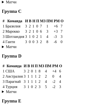
Матчи
Группа C
#
Команда
И
В
Н
П
МЗ
ПМ
РМ
О
1
Бразилия
3
2
1
0
7
1
+6
7
2
Марокко
3
2
1
0
6
3
+3
7
3
Шотландия
3
1
0
2
1
4
-3
3
4
Гаити
3
0
0
3
2
8
-6
0
Матчи
Группа D
#
Команда
И
В
Н
П
МЗ
ПМ
РМ
О
1
США
3
2
0
1
8
4
+4
6
2
Австралия
3
1
1
1
2
2
0
4
3
Парагвай
3
1
1
1
2
4
-2
4
4
Турция
3
1
0
2
3
5
-2
3
Матчи
Группа E