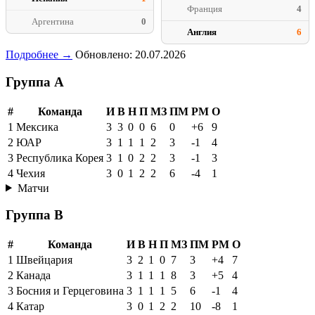
Франция
4
Аргентина
0
Англия
6
Подробнее →
Обновлено: 20.07.2026
Группа A
#
Команда
И
В
Н
П
МЗ
ПМ
РМ
О
1
Мексика
3
3
0
0
6
0
+6
9
2
ЮАР
3
1
1
1
2
3
-1
4
3
Республика Корея
3
1
0
2
2
3
-1
3
4
Чехия
3
0
1
2
2
6
-4
1
Матчи
Группа B
#
Команда
И
В
Н
П
МЗ
ПМ
РМ
О
1
Швейцария
3
2
1
0
7
3
+4
7
2
Канада
3
1
1
1
8
3
+5
4
3
Босния и Герцеговина
3
1
1
1
5
6
-1
4
4
Катар
3
0
1
2
2
10
-8
1