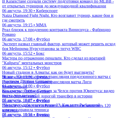
В Казахстане создали систему подготовки команд по MLBB -
от открытых турниров до международной квалификации
06 августа, 19:30 • Киберспорт
Naiza Diamond Fight Night. Кто возглавит турнир, какие бои и
где смотреть
06 августа, 19:15 • ММА
Реал близок к продлению контракта Винисиуса - Фабрицио
Романо
06 августа, 17:08 • Футбол
Эксперт назвал главный фактор, который может решить исход
боя Мейирима Нурсултанова за титул WBC
06 августа, 15:52 • Бокс
Мастера по отражению пенальти. Кто сделал из вратарей
"Кайрата" ментальных монстров
06 августа, 15:12 • Футбол
Новый стадион в Алматы: как он будет выглядеть?
Челси - Ювентус: прямая трансляция предсезонного матча с
06 августа, 13:00 • Футбол
участием Дастана Сатпаева
Партизан - Тобол: прямая трансляция матча Лиги
04 августа, 14:00 • Футбол
Конференций
Как сыграл Дастан Сатпаев за Челси против Ювентуса: видео
06 августа, 12:00 • Футбол
матча, что дальше?
Реал оформит самый дорогой трансфер в истории
05 августа, 18:07 • Футбол
06 августа, 11:07 • Футбол
"Чувствую себя уничтоженной". Как матч Рыбакиной
Винисиус удалил все о Реале - Арсенал готов заплатить 120
изменил правила тенниса
млн евро
05 августа, 19:56 • Теннис
06 августа, 10:18 • Футбол