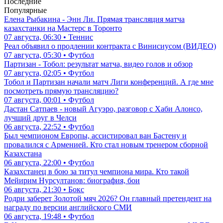
Последние
Популярные
Елена Рыбакина - Энн Ли. Прямая трансляция матча
казахстанки на Мастерс в Торонто
07 августа, 06:30 • Теннис
Реал объявил о продлении контракта с Винисиусом (ВИДЕО)
07 августа, 05:30 • Футбол
Партизан - Тобол: результат матча, видео голов и обзор
07 августа, 02:05 • Футбол
Тобол и Партизан начали матч Лиги конференций. А где мне
посмотреть прямую трансляцию?
07 августа, 00:01 • Футбол
Дастан Сатпаев - новый Агуэро, разговор с Хаби Алонсо,
лучший друг в Челси
06 августа, 22:52 • Футбол
Был чемпионом Европы, ассистировал ван Бастену и
провалился с Арменией. Кто стал новым тренером сборной
Казахстана
06 августа, 22:00 • Футбол
Казахстанец в бою за титул чемпиона мира. Кто такой
Мейирим Нурсултанов: биография, бои
06 августа, 21:30 • Бокс
Родри заберет Золотой мяч 2026? Он главный претендент на
награду по версии английского СМИ
06 августа, 19:48 • Футбол