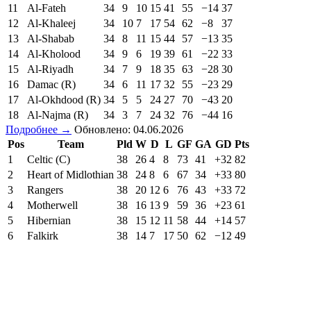
11
Al-Fateh
34
9
10
15
41
55
−14
37
12
Al-Khaleej
34
10
7
17
54
62
−8
37
13
Al-Shabab
34
8
11
15
44
57
−13
35
14
Al-Kholood
34
9
6
19
39
61
−22
33
15
Al-Riyadh
34
7
9
18
35
63
−28
30
16
Damac (R)
34
6
11
17
32
55
−23
29
17
Al-Okhdood (R)
34
5
5
24
27
70
−43
20
18
Al-Najma (R)
34
3
7
24
32
76
−44
16
Подробнее →
Обновлено: 04.06.2026
Pos
Team
Pld
W
D
L
GF
GA
GD
Pts
1
Celtic (C)
38
26
4
8
73
41
+32
82
2
Heart of Midlothian
38
24
8
6
67
34
+33
80
3
Rangers
38
20
12
6
76
43
+33
72
4
Motherwell
38
16
13
9
59
36
+23
61
5
Hibernian
38
15
12
11
58
44
+14
57
6
Falkirk
38
14
7
17
50
62
−12
49
7
Dundee United
38
10
15
13
49
60
−11
45
8
Dundee
38
11
9
18
42
61
−19
42
9
Aberdeen
38
11
7
20
40
55
−15
40