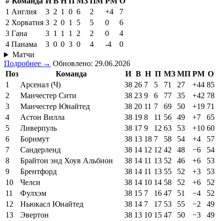
#
Команда
И
В
Н
П
МЗ
ПМ
РМ
О
1
Англия
3
2
1
0
6
2
+4
7
2
Хорватия
3
2
0
1
5
5
0
6
3
Гана
3
1
1
1
2
2
0
4
4
Панама
3
0
0
3
0
4
-4
0
Матчи
Подробнее →
Обновлено: 29.06.2026
Поз
Команда
И
В
Н
П
МЗ
МП
РМ
О
1
Арсенал (Ч)
38
26
7
5
71
27
+44
85
2
Манчестер Сити
38
23
9
6
77
35
+42
78
3
Манчестер Юнайтед
38
20
11
7
69
50
+19
71
4
Астон Вилла
38
19
8
11
56
49
+7
65
5
Ливерпуль
38
17
9
12
63
53
+10
60
6
Борнмут
38
13
18
7
58
54
+4
57
7
Сандерленд
38
14
12
12
42
48
−6
54
8
Брайтон энд Хоув Альбион
38
14
11
13
52
46
+6
53
9
Брентфорд
38
14
11
13
55
52
+3
53
10
Челси
38
14
10
14
58
52
+6
52
11
Фулхэм
38
15
7
16
47
51
−4
52
12
Ньюкасл Юнайтед
38
14
7
17
53
55
−2
49
13
Эвертон
38
13
10
15
47
50
−3
49