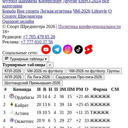
Футбол
Шахматы
Киберспорт
Другие
ЕВРО-2024
Все
категории
Борьба
Вне спорта
Легкая атлетика
ЧМ-2026
Lifestyle
О
Спорте Шредингера
Qazsport онлайн
© Cпорт Шредингера 2026
|
Политика конфиденциальности
18+
Редакция:
+7 705 479 65 20
Реклама:
+7 777 010 37 56
Социальные сети:
Турнирные таблицы
▾
Турнирные таблицы
×
КПЛ-2026
ЧМ-2026 по футболу
ЧМ-2026 по футболу. Группы
АПЛ-2026
Ла Лига-2026
Саудовская Про-лига-2026
Шотландский Премьершип-2026
#
Команда
И
В
Н
П
ЗМ
ПМ
РМ
О
Форма
СМ
1
20
14
4
2
36
15
+21
46
ЖЖЖЖЖ
Ордабасы
2
20
13
6
1
39
14
+25
45
ЖЖЖЖЖ
Кайрат
3
19
10
5
4
31
20
+11
35
ТЖЖЖЖ
Астана
4
20
9
6
5
29
27
+2
33
ЖЖЖЖЖ
Окжетпес