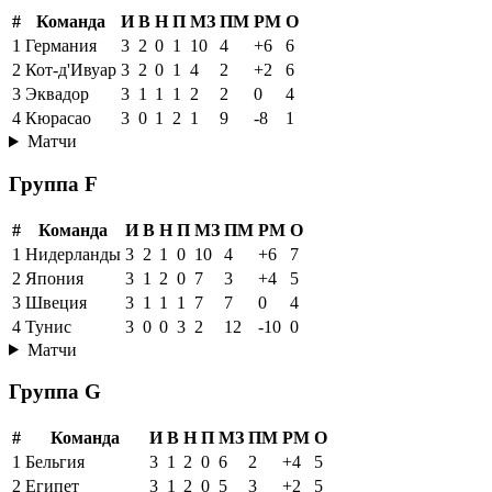
#
Команда
И
В
Н
П
МЗ
ПМ
РМ
О
1
Германия
3
2
0
1
10
4
+6
6
2
Кот-д'Ивуар
3
2
0
1
4
2
+2
6
3
Эквадор
3
1
1
1
2
2
0
4
4
Кюрасао
3
0
1
2
1
9
-8
1
Матчи
Группа F
#
Команда
И
В
Н
П
МЗ
ПМ
РМ
О
1
Нидерланды
3
2
1
0
10
4
+6
7
2
Япония
3
1
2
0
7
3
+4
5
3
Швеция
3
1
1
1
7
7
0
4
4
Тунис
3
0
0
3
2
12
-10
0
Матчи
Группа G
#
Команда
И
В
Н
П
МЗ
ПМ
РМ
О
1
Бельгия
3
1
2
0
6
2
+4
5
2
Египет
3
1
2
0
5
3
+2
5