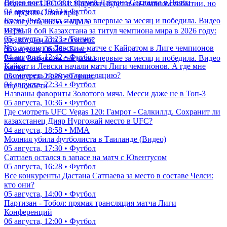
Видео всех голов и матчей Дастана Сатпаева в Челси
Объявлен UFC 331: Царукян будет в со-главном событии, но
04 августа, 19:43 • Футбол
не против Оливейры
Елена Рыбакина сыграла впервые за месяц и победила. Видео
06 августа, 06:55 • ММА
матча
Первый бой Казахстана за титул чемпиона мира в 2026 году:
05 августа, 23:23 • Теннис
где, когда и что за боксер?
Что думают в Левски о матче с Кайратом в Лиге чемпионов
06 августа, 06:26 • Бокс
04 августа, 12:42 • Футбол
Елена Рыбакина сыграла впервые за месяц и победила. Видео
Кайрат и Левски начали матч Лиги чемпионов. А где мне
матча
посмотреть прямую трансляцию?
05 августа, 23:23 • Теннис
04 августа, 22:34 • Футбол
еще новости
Названы фавориты Золотого мяча. Месси даже не в Топ-3
05 августа, 10:36 • Футбол
Где смотреть UFC Vegas 120: Гамрот - Салкиллд. Сохранит ли
казахстанец Дияр Нургожай место в UFC?
04 августа, 18:58 • ММА
Молния убила футболиста в Таиланде (Видео)
05 августа, 17:30 • Футбол
Сатпаев остался в запасе на матч с Ювентусом
05 августа, 16:28 • Футбол
Все конкуренты Дастана Сатпаева за место в составе Челси:
кто они?
05 августа, 14:00 • Футбол
Партизан - Тобол: прямая трансляция матча Лиги
Конференций
06 августа, 12:00 • Футбол