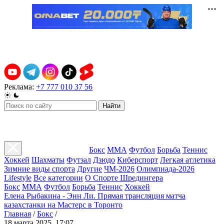
Реклама:
+7 777 010 37 56
Найти
Бокс
ММА
Футбол
Борьба
Теннис
Хоккей
Шахматы
Футзал
Дзюдо
Киберспорт
Легкая атлетика
Зимние виды спорта
Другие
ЧМ-2026
Олимпиада-2026
Lifestyle
Все категории
О Спорте Шредингера
Бокс
ММА
Футбол
Борьба
Теннис
Хоккей
Елена Рыбакина - Энн Ли. Прямая трансляция матча
казахстанки на Мастерс в Торонто
Главная
/
Бокс
/
18 марта 2025, 17:07