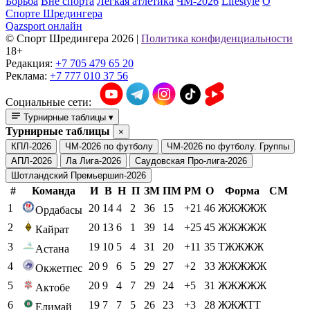
Борьба
Вне спорта
Легкая атлетика
ЧМ-2026
Lifestyle
О
Спорте Шредингера
Qazsport онлайн
© Cпорт Шредингера 2026
|
Политика конфиденциальности
18+
Редакция:
+7 705 479 65 20
Реклама:
+7 777 010 37 56
Социальные сети:
Турнирные таблицы
▾
Турнирные таблицы
×
КПЛ-2026
ЧМ-2026 по футболу
ЧМ-2026 по футболу. Группы
АПЛ-2026
Ла Лига-2026
Саудовская Про-лига-2026
Шотландский Премьершип-2026
#
Команда
И
В
Н
П
ЗМ
ПМ
РМ
О
Форма
СМ
1
20
14
4
2
36
15
+21
46
ЖЖЖЖЖ
Ордабасы
2
20
13
6
1
39
14
+25
45
ЖЖЖЖЖ
Кайрат
3
19
10
5
4
31
20
+11
35
ТЖЖЖЖ
Астана
4
20
9
6
5
29
27
+2
33
ЖЖЖЖЖ
Окжетпес
5
20
9
4
7
29
24
+5
31
ЖЖЖЖЖ
Актобе
6
19
7
7
5
26
23
+3
28
ЖЖЖТТ
Елимай