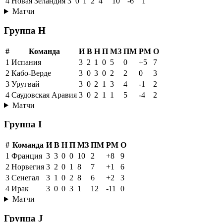
4
Новая Зеландия
3
0
1
2
4
10
-6
1
Матчи
Группа H
#
Команда
И
В
Н
П
МЗ
ПМ
РМ
О
1
Испания
3
2
1
0
5
0
+5
7
2
Кабо-Верде
3
0
3
0
2
2
0
3
3
Уругвай
3
0
2
1
3
4
-1
2
4
Саудовская Аравия
3
0
2
1
1
5
-4
2
Матчи
Группа I
#
Команда
И
В
Н
П
МЗ
ПМ
РМ
О
1
Франция
3
3
0
0
10
2
+8
9
2
Норвегия
3
2
0
1
8
7
+1
6
3
Сенегал
3
1
0
2
8
6
+2
3
4
Ирак
3
0
0
3
1
12
-11
0
Матчи
Группа J