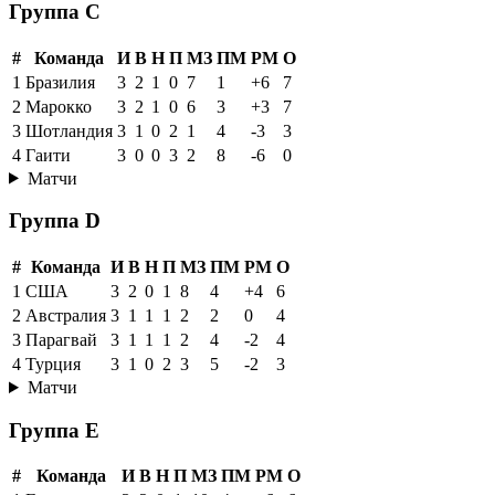
Группа C
#
Команда
И
В
Н
П
МЗ
ПМ
РМ
О
1
Бразилия
3
2
1
0
7
1
+6
7
2
Марокко
3
2
1
0
6
3
+3
7
3
Шотландия
3
1
0
2
1
4
-3
3
4
Гаити
3
0
0
3
2
8
-6
0
Матчи
Группа D
#
Команда
И
В
Н
П
МЗ
ПМ
РМ
О
1
США
3
2
0
1
8
4
+4
6
2
Австралия
3
1
1
1
2
2
0
4
3
Парагвай
3
1
1
1
2
4
-2
4
4
Турция
3
1
0
2
3
5
-2
3
Матчи
Группа E
#
Команда
И
В
Н
П
МЗ
ПМ
РМ
О