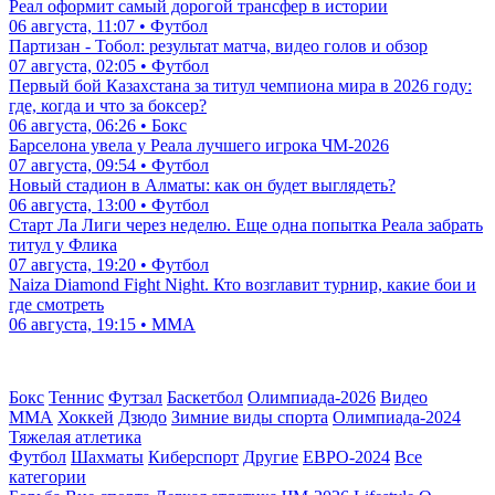
Реал оформит самый дорогой трансфер в истории
06 августа, 11:07 • Футбол
Партизан - Тобол: результат матча, видео голов и обзор
07 августа, 02:05 • Футбол
Первый бой Казахстана за титул чемпиона мира в 2026 году:
где, когда и что за боксер?
06 августа, 06:26 • Бокс
Барселона увела у Реала лучшего игрока ЧМ-2026
07 августа, 09:54 • Футбол
Новый стадион в Алматы: как он будет выглядеть?
06 августа, 13:00 • Футбол
Старт Ла Лиги через неделю. Еще одна попытка Реала забрать
титул у Флика
07 августа, 19:20 • Футбол
Naiza Diamond Fight Night. Кто возглавит турнир, какие бои и
где смотреть
06 августа, 19:15 • ММА
Бокс
Теннис
Футзал
Баскетбол
Олимпиада-2026
Видео
ММА
Хоккей
Дзюдо
Зимние виды спорта
Олимпиада-2024
Тяжелая атлетика
Футбол
Шахматы
Киберспорт
Другие
ЕВРО-2024
Все
категории