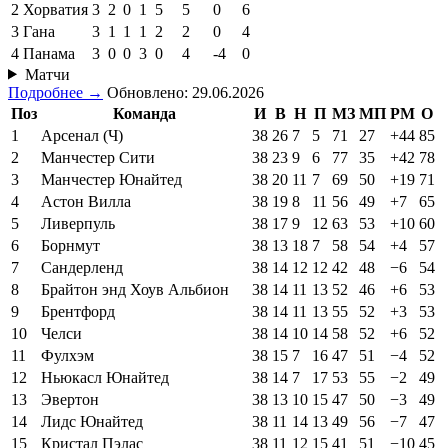
2
Хорватия
3
2
0
1
5
5
0
6
3
Гана
3
1
1
1
2
2
0
4
4
Панама
3
0
0
3
0
4
-4
0
Матчи
Подробнее →
Обновлено: 29.06.2026
Поз
Команда
И
В
Н
П
МЗ
МП
РМ
О
1
Арсенал (Ч)
38
26
7
5
71
27
+44
85
2
Манчестер Сити
38
23
9
6
77
35
+42
78
3
Манчестер Юнайтед
38
20
11
7
69
50
+19
71
4
Астон Вилла
38
19
8
11
56
49
+7
65
5
Ливерпуль
38
17
9
12
63
53
+10
60
6
Борнмут
38
13
18
7
58
54
+4
57
7
Сандерленд
38
14
12
12
42
48
−6
54
8
Брайтон энд Хоув Альбион
38
14
11
13
52
46
+6
53
9
Брентфорд
38
14
11
13
55
52
+3
53
10
Челси
38
14
10
14
58
52
+6
52
11
Фулхэм
38
15
7
16
47
51
−4
52
12
Ньюкасл Юнайтед
38
14
7
17
53
55
−2
49
13
Эвертон
38
13
10
15
47
50
−3
49
14
Лидс Юнайтед
38
11
14
13
49
56
−7
47
15
Кристал Пэлас
38
11
12
15
41
51
−10
45