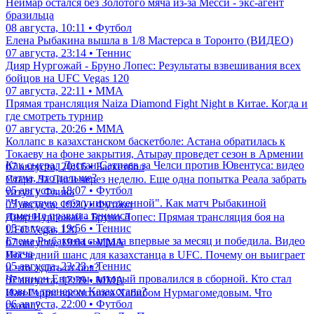
Неймар остался без Золотого мяча из-за Месси - экс-агент
бразильца
08 августа, 10:11 • Футбол
Елена Рыбакина вышла в 1/8 Мастерса в Торонто (ВИДЕО)
07 августа, 23:14 • Теннис
Дияр Нургожай - Бруно Лопес: Результаты взвешивания всех
бойцов на UFC Vegas 120
07 августа, 22:11 • ММА
Прямая трансляция Naiza Diamond Fight Night в Китае. Когда и
где смотреть турнир
07 августа, 20:26 • ММА
Коллапс в казахстанском баскетболе: Астана обратилась к
Токаеву на фоне закрытия, Атырау проведет сезон в Армении
Как сыграл Дастан Сатпаев за Челси против Ювентуса: видео
07 августа, 20:16 • Баскетбол
матча, что дальше?
Старт Ла Лиги через неделю. Еще одна попытка Реала забрать
05 августа, 18:07 • Футбол
титул у Флика
"Чувствую себя уничтоженной". Как матч Рыбакиной
07 августа, 19:20 • Футбол
изменил правила тенниса
Дияр Нургожай - Бруно Лопес: Прямая трансляция боя на
05 августа, 19:56 • Теннис
UFC Vegas 120
Елена Рыбакина сыграла впервые за месяц и победила. Видео
07 августа, 19:04 • ММА
матча
Последний шанс для казахстанца в UFC. Почему он выиграет
05 августа, 23:23 • Теннис
и что ждать от боя?
Чемпион Европы, который провалился в сборной. Кто стал
07 августа, 17:39 • ММА
новым тренером Казахстана?
Иан Гэрри восхитился Хабибом Нурмагомедовым. Что
06 августа, 22:00 • Футбол
сказал?