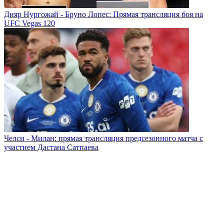
Дияр Нургожай - Бруно Лопес: Прямая трансляция боя на
UFC Vegas 120
Челси - Милан: прямая трансляция предсезонного матча с
участием Дастана Сатпаева