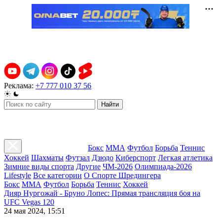
Реклама:
+7 777 010 37 56
Найти
Бокс
ММА
Футбол
Борьба
Теннис
Хоккей
Шахматы
Футзал
Дзюдо
Киберспорт
Легкая атлетика
Зимние виды спорта
Другие
ЧМ-2026
Олимпиада-2026
Lifestyle
Все категории
О Спорте Шредингера
Бокс
ММА
Футбол
Борьба
Теннис
Хоккей
Дияр Нургожай - Бруно Лопес: Прямая трансляция боя на
UFC Vegas 120
24 мая 2024, 15:51