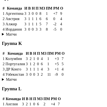
#
Команда
И
В
Н
П
МЗ
ПМ
РМ
О
1
Аргентина
3
3
0
0
8
1
+7
9
2
Австрия
3
1
1
1
6
6
0
4
3
Алжир
3
1
1
1
5
7
-2
4
4
Иордания
3
0
0
3
3
8
-5
0
Матчи
Группа K
#
Команда
И
В
Н
П
МЗ
ПМ
РМ
О
1
Колумбия
3
2
1
0
4
1
+3
7
2
Португалия
3
1
2
0
6
1
+5
5
3
ДР Конго
3
1
1
1
4
3
+1
4
4
Узбекистан
3
0
0
3
2
11
-9
0
Матчи
Группа L
#
Команда
И
В
Н
П
МЗ
ПМ
РМ
О
1
Англия
3
2
1
0
6
2
+4
7