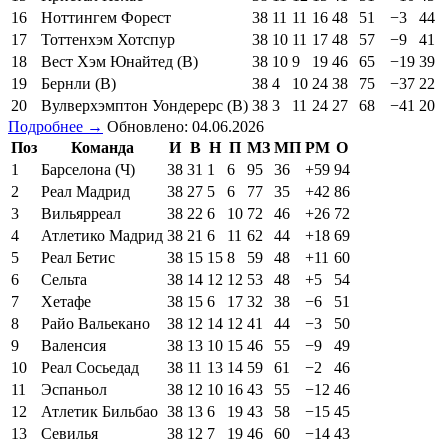
16
Ноттингем Форест
38
11
11
16
48
51
−3
44
17
Тоттенхэм Хотспур
38
10
11
17
48
57
−9
41
18
Вест Хэм Юнайтед (В)
38
10
9
19
46
65
−19
39
19
Бернли (В)
38
4
10
24
38
75
−37
22
20
Вулверхэмптон Уондерерс (В)
38
3
11
24
27
68
−41
20
Подробнее →
Обновлено: 04.06.2026
Поз
Команда
И
В
Н
П
МЗ
МП
РМ
О
1
Барселона (Ч)
38
31
1
6
95
36
+59
94
2
Реал Мадрид
38
27
5
6
77
35
+42
86
3
Вильярреал
38
22
6
10
72
46
+26
72
4
Атлетико Мадрид
38
21
6
11
62
44
+18
69
5
Реал Бетис
38
15
15
8
59
48
+11
60
6
Сельта
38
14
12
12
53
48
+5
54
7
Хетафе
38
15
6
17
32
38
−6
51
8
Райо Вальекано
38
12
14
12
41
44
−3
50
9
Валенсия
38
13
10
15
46
55
−9
49
10
Реал Сосьедад
38
11
13
14
59
61
−2
46
11
Эспаньол
38
12
10
16
43
55
−12
46
12
Атлетик Бильбао
38
13
6
19
43
58
−15
45
13
Севилья
38
12
7
19
46
60
−14
43