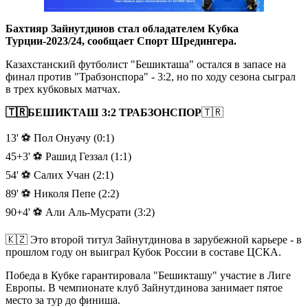
Бахтияр Зайнутдинов стал обладателем Кубка
Турции-2023/24, сообщает Спорт Шредингера.
Казахстанский футболист "Бешикташа" остался в запасе на
финал против "Трабзонспора" - 3:2, но по ходу сезона сыграл
в трех кубковых матчах.
🇹🇷БЕШИКТАШ 3:2 ТРАБЗОНСПОР
🇹🇷
13' ⚽️ Пол Онуачу (0:1)
45+3' ⚽️ Рашид Геззал (1:1)
54' ⚽️ Салих Учан (2:1)
89' ⚽️ Николя Пепе (2:2)
90+4' ⚽️ Али Аль-Мусрати (3:2)
🇰🇿 Это второй титул Зайнутдинова в зарубежной карьере - в
прошлом году он выиграл Кубок России в составе ЦСКА.
Победа в Кубке гарантировала "Бешикташу" участие в Лиге
Европы. В чемпионате клуб Зайнутдинова занимает пятое
место за тур до финиша.