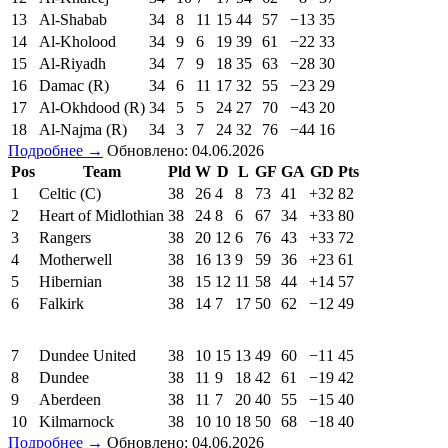
13
Al-Shabab
34
8
11
15
44
57
−13
35
14
Al-Kholood
34
9
6
19
39
61
−22
33
15
Al-Riyadh
34
7
9
18
35
63
−28
30
16
Damac (R)
34
6
11
17
32
55
−23
29
17
Al-Okhdood (R)
34
5
5
24
27
70
−43
20
18
Al-Najma (R)
34
3
7
24
32
76
−44
16
Подробнее →
Обновлено: 04.06.2026
Pos
Team
Pld
W
D
L
GF
GA
GD
Pts
1
Celtic (C)
38
26
4
8
73
41
+32
82
2
Heart of Midlothian
38
24
8
6
67
34
+33
80
3
Rangers
38
20
12
6
76
43
+33
72
4
Motherwell
38
16
13
9
59
36
+23
61
5
Hibernian
38
15
12
11
58
44
+14
57
6
Falkirk
38
14
7
17
50
62
−12
49
7
Dundee United
38
10
15
13
49
60
−11
45
8
Dundee
38
11
9
18
42
61
−19
42
9
Aberdeen
38
11
7
20
40
55
−15
40
10
Kilmarnock
38
10
10
18
50
68
−18
40
Подробнее →
Обновлено: 04.06.2026