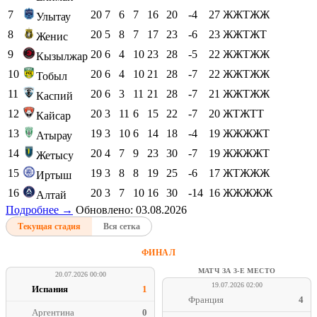
7
20
7
6
7
16
20
-4
27
ЖЖТЖЖ
Улытау
8
20
5
8
7
17
23
-6
23
ЖЖТЖТ
Женис
9
20
6
4
10
23
28
-5
22
ЖЖТЖЖ
Кызылжар
10
20
6
4
10
21
28
-7
22
ЖЖТЖЖ
Тобыл
11
20
6
3
11
21
28
-7
21
ЖЖТЖЖ
Каспий
12
20
3
11
6
15
22
-7
20
ЖТЖТТ
Кайсар
13
19
3
10
6
14
18
-4
19
ЖЖЖЖТ
Атырау
14
20
4
7
9
23
30
-7
19
ЖЖЖЖТ
Жетысу
15
19
3
8
8
19
25
-6
17
ЖТЖЖЖ
Иртыш
16
20
3
7
10
16
30
-14
16
ЖЖЖЖЖ
Алтай
Подробнее →
Обновлено: 03.08.2026
Текущая стадия
Вся сетка
ФИНАЛ
МАТЧ ЗА 3-Е МЕСТО
20.07.2026 00:00
19.07.2026 02:00
Испания
1
Франция
4
Аргентина
0