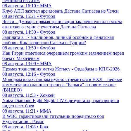
чемпиона из США
08 августа, 16:10 • ММА
Клуб АПЛ захотел арендовать Дастана Сатпаева из Челси
08 августа, 15:21 • Футбол
Челси - Джохор: прямая трансляция заключительного матча
азиатского турне с участием Дастана Сатпаева
08 августа, 14:30 • Футбол
Зарплата в 17 миллионов, личный особняк и фанатская
любовь. Как встретили Салаха в Турции?
08 августа, 13:59 • Футбол
Иан Гэрри отметился очередным громким заявлением перед
боем с Махачевым
08 августа, 13:09 • ММА
Прямая трансляция матча Жетысу - Ордабасы в КПЛ-2026
08 августа, 12:16 • Футбол
Молодым казахстанцам нужно стремиться в НХЛ – первые
комментарии главного тренера "Барыса" в новом сезоне
(ВИДЕО)
08 августа, 11:53 • Хоккей
Naiza Diamond Fight Night: LIVE-результаты, трансляция и
видео всех боев
08 августа, 11:21 • ММА
В WBC гарантировали титульник победителю боя
Нурсултанов - Рамос
08 августа, 11:08 • Бокс