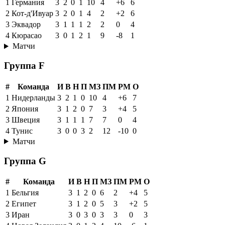
1
Германия
3
2
0
1
10
4
+6
6
2
Кот-д'Ивуар
3
2
0
1
4
2
+2
6
3
Эквадор
3
1
1
1
2
2
0
4
4
Кюрасао
3
0
1
2
1
9
-8
1
Матчи
Группа F
#
Команда
И
В
Н
П
МЗ
ПМ
РМ
О
1
Нидерланды
3
2
1
0
10
4
+6
7
2
Япония
3
1
2
0
7
3
+4
5
3
Швеция
3
1
1
1
7
7
0
4
4
Тунис
3
0
0
3
2
12
-10
0
Матчи
Группа G
#
Команда
И
В
Н
П
МЗ
ПМ
РМ
О
1
Бельгия
3
1
2
0
6
2
+4
5
2
Египет
3
1
2
0
5
3
+2
5
3
Иран
3
0
3
0
3
3
0
3