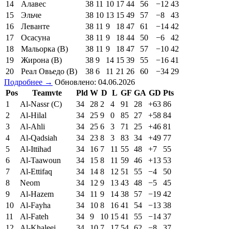
14
Алавес
38
11
10
17
44
56
−12
43
15
Эльче
38
10
13
15
49
57
−8
43
16
Леванте
38
11
9
18
47
61
−14
42
17
Осасуна
38
11
9
18
44
50
−6
42
18
Мальорка (В)
38
11
9
18
47
57
−10
42
19
Жирона (В)
38
9
14
15
39
55
−16
41
20
Реал Овьедо (В)
38
6
11
21
26
60
−34
29
Подробнее →
Обновлено: 04.06.2026
Pos
Teamvte
Pld
W
D
L
GF
GA
GD
Pts
1
Al-Nassr (C)
34
28
2
4
91
28
+63
86
2
Al-Hilal
34
25
9
0
85
27
+58
84
3
Al-Ahli
34
25
6
3
71
25
+46
81
4
Al-Qadsiah
34
23
8
3
83
34
+49
77
5
Al-Ittihad
34
16
7
11
55
48
+7
55
6
Al-Taawoun
34
15
8
11
59
46
+13
53
7
Al-Ettifaq
34
14
8
12
51
55
−4
50
8
Neom
34
12
9
13
43
48
−5
45
9
Al-Hazem
34
11
9
14
38
57
−19
42
10
Al-Fayha
34
10
8
16
41
54
−13
38
11
Al-Fateh
34
9
10
15
41
55
−14
37
12
Al-Khaleej
34
10
7
17
54
62
−8
37