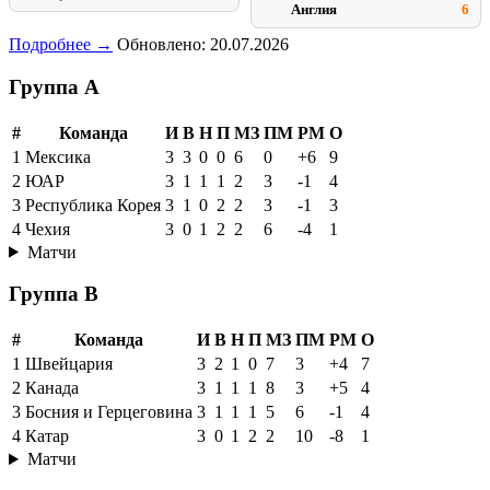
Англия
6
Подробнее →
Обновлено: 20.07.2026
Группа A
#
Команда
И
В
Н
П
МЗ
ПМ
РМ
О
1
Мексика
3
3
0
0
6
0
+6
9
2
ЮАР
3
1
1
1
2
3
-1
4
3
Республика Корея
3
1
0
2
2
3
-1
3
4
Чехия
3
0
1
2
2
6
-4
1
Матчи
Группа B
#
Команда
И
В
Н
П
МЗ
ПМ
РМ
О
1
Швейцария
3
2
1
0
7
3
+4
7
2
Канада
3
1
1
1
8
3
+5
4
3
Босния и Герцеговина
3
1
1
1
5
6
-1
4
4
Катар
3
0
1
2
2
10
-8
1
Матчи