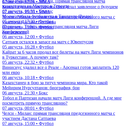
Елена Рыбакина - Энн Ли. Прямая трансляция матча
07 августа, 17:26 • ММА
казахстанки на Мастерс в Торонто
Конору сделали операцию. Он сделал заявление о будущем
07 августа, 06:30 • Теннис
07 августа, 15:55 • ММА
Молния убила футболиста в Таиланде (Видео)
Челси - Милан: прямая трансляция предсезонного матча с
05 августа, 17:30 • Футбол
участием Дастана Сатпаева
Партизан - Тобол: прямая трансляция матча Лиги
07 августа, 15:00 • Футбол
Конференций
еще новости
06 августа, 12:00 • Футбол
Сатпаев остался в запасе на матч с Ювентусом
05 августа, 16:28 • Футбол
Кайрат за 6 часов продал все билеты на матч Лиги чемпионов
в Туркестане. А почему там?
05 августа, 22:32 • Футбол
Винисиус удалил все о Реале - Арсенал готов заплатить 120
млн евро
06 августа, 10:18 • Футбол
Казахстанец в бою за титул чемпиона мира. Кто такой
Мейирим Нурсултанов: биография, бои
06 августа, 21:30 • Бокс
Тобол и Партизан начали матч Лиги конференций. А где мне
посмотреть прямую трансляцию?
07 августа, 00:01 • Футбол
Челси - Милан: прямая трансляция предсезонного матча с
участием Дастана Сатпаева
07 августа, 15:00 • Футбол